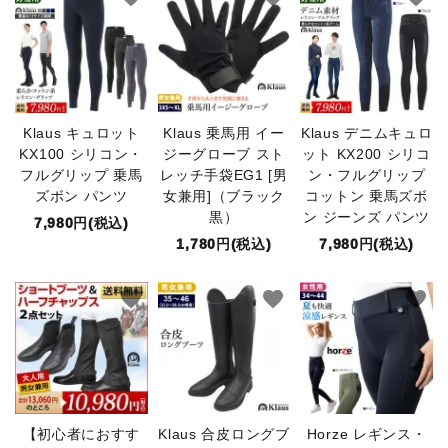
Klaus キュロット
Klaus 乗馬用 イー
Klaus デニムキュロ
KX100 シリコン・
ジーグローブ スト
ット KX200 シリコ
フルグリップ 乗馬
レッチ手袋EG1 [男
ン・フルグリップ
ズボン パンツ
女兼用]（ブラック
コットン 乗馬ズボ
黒）
ン ジーンズ パンツ
7,980円(税込)
1,780円(税込)
7,980円(税込)
favorite
favorite
favorite
【初心者におすす
Klaus 合皮ロングブ
Horze レギンス・