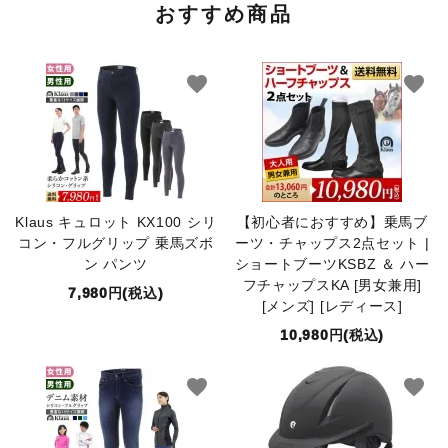
おすすめ商品
favorite
favorite
Klaus キュロット KX100 シリ
【初心者におすすめ】乗馬ブ
コン・フルグリップ 乗馬ズボ
ーツ・チャップス2点セット |
ン パンツ
ショートブーツKSBZ ＆ ハー
フチャップスKA [男女兼用]
7,980円(税込)
[メンズ] [レディース]
10,980円(税込)
favorite
favorite