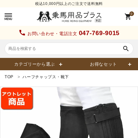
税込10,000円以上のご注文で送料無料
0
shopping_cart
call
047-769-9015
お問い合わせ・電話注文
search
カテゴリーから選ぶ
お得なセット
TOP
ハーフチャップス・靴下
search
カテゴリーから探す
ヘルメット