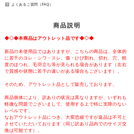
INFORMATIOM
help_center
よくあるご質問（FAQ）
お買い物ガイド
商品説明
よくあるご質問（FAQ）
◆◇◆本商品はアウトレット品です◆◇◆
交換・返品について
プライバシーポリシー
新品の未使用品ではありますが、こちらの商品は、全体的
に若干のヨレ・シワ・スレ、傷・ひび割れ、切れ、穴、軽
特定商取引法について
度のほつれ、毛羽立ち等が見られる場合があります（左右
で質感や状態に若干の違いがある場合もございます）。
お問い合わせ
そのため、アウトレット品として販売しております。
ACCOUNT MENU
ようこそ ゲスト 様
商品個体により、訳ありの状況は異なりますが、いずれも
軽微な問題でございまして、使用する上で特に支障のない
meeting_room
person
レベルです。
ログイン
新規会員登録
なおアウトレット品につき、大変恐縮ですが返品は不可と
させていただいております（同じ訳あり品内でのサイズ交
換は可能です）。