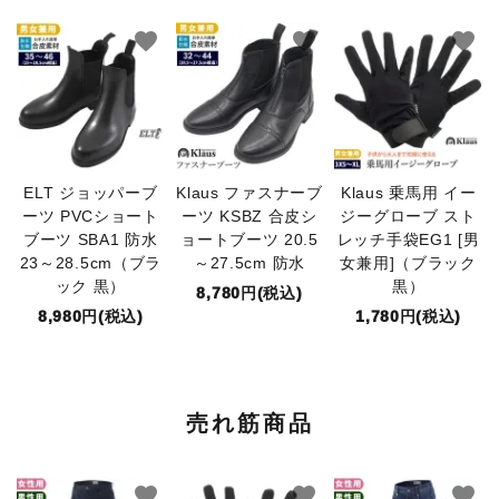
favorite
favorite
favorite
ELT ジョッパーブ
Klaus ファスナーブ
Klaus 乗馬用 イー
ーツ PVCショート
ーツ KSBZ 合皮シ
ジーグローブ スト
ブーツ SBA1 防水
ョートブーツ 20.5
レッチ手袋EG1 [男
23～28.5cm（ブラ
～27.5cm 防水
女兼用]（ブラック
ック 黒）
黒）
8,780円(税込)
8,980円(税込)
1,780円(税込)
売れ筋商品
favorite
favorite
favorite