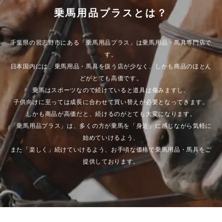
乗馬用品プラスとは？
千葉県の習志野市にある「乗馬用品プラス」は乗馬用品・馬具専門店で
す。
日本国内には、乗馬用品・馬具を扱う店が少なく、しかも商品のほとん
どがとても高価です。
乗馬はスポーツなので続けていると道具は傷みますし、
子供向けに至っては成長に合わせて買い替えが必要となってきます。
しかも商品が高価だと、続けるのがとても大変になります。
「乗馬用品プラス」は、多くの方が乗馬を「身近」に感じながら気軽に
始めていけるよう、
また「楽しく」続けていけるよう、お手頃な価格で乗馬用品・馬具をご
提供しております。