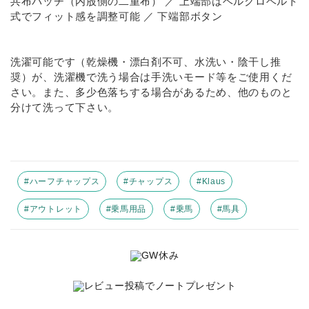
共布パッチ（内股側の二重布） ／ 上端部はベルクロベルト
式でフィット感を調整可能 ／ 下端部ボタン
洗濯可能です（乾燥機・漂白剤不可、水洗い・陰干し推
奨）が、洗濯機で洗う場合は手洗いモード等をご使用くだ
さい。また、多少色落ちする場合があるため、他のものと
分けて洗って下さい。
#ハーフチャップス
#チャップス
#Klaus
#アウトレット
#乗馬用品
#乗馬
#馬具