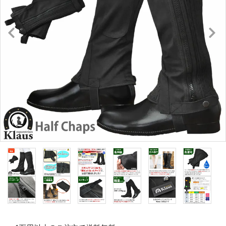
キュロット・ズボン
プロテクターベスト
ブーツ・ブーツバッグ
ハーフチャップス・靴下
拍車・拍車ベルト
手袋（グローブ）
鞭（ムチ）
乗馬ウェア・下着・雨具
競技用ウェア