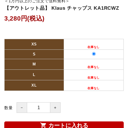
＜1万円以上のご注文で送料無料＞
【アウトレット品】 Klaus チャップス KA1RCWZ
鐙(あぶみ)・鐙革
3,280円(税込)
ゼッケン・パッド
頭絡・手綱・ハミ・耳ネット
XS
ホルター・ロープ
S
M
馬プロテクター・肢巻・わんこ
L
手入れ用品・厩舎用品
XL
鞍・サドル用品・腹帯
－
＋
数量
馬着
shopping_cart
カートに入れる
調教用具