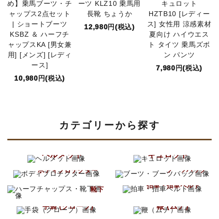
め】乗馬ブーツ・チ
ーツ KLZ10 乗馬用
キュロット
ャップス2点セット
長靴 ちょうか
HZTB10 [レディー
| ショートブーツ
ス] 女性用 涼感素材
12,980円(税込)
KSBZ ＆ ハーフチ
夏向け ハイウエス
ャップスKA [男女兼
ト タイツ 乗馬ズボ
用] [メンズ] [レディ
ン パンツ
ース]
7,980円(税込)
10,980円(税込)
カテゴリーから探す
ヘルメット
キュロット
ブーツ
ボディプロテクター
ブーツバッグ
ハーフチャップス
拍車・拍車ベルト
靴下
鞭 (ムチ)
手袋 (グローブ)
乗馬ウェア