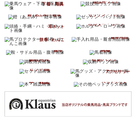
競技用ウェア
下着・雨具
ゼッケン・パッド
鐙 (あぶみ)・鐙革
頭絡・手綱・ハミ
ホルター・ロープ
耳ネット
手入れ用品
馬プロテクター
厩舎用品
肢巻・わんこ
鞍・サドル用品
馬着
腹帯
調教用具
収納バッグ
馬グッズ
セット品
アクセサリー
その他
本・雑誌
ペットグッズ