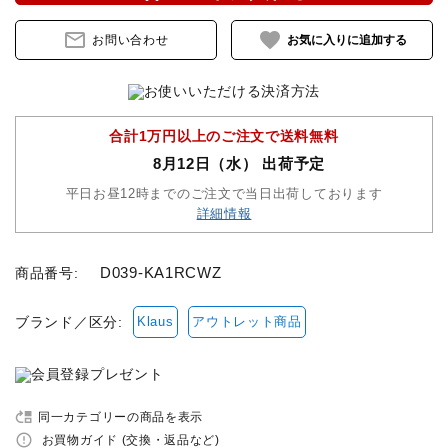
mail_outline
favorite
お問い合わせ
セット品
収納バッグ
合計1万円以上のご注文で送料無料
馬グッズ・アクセサリー
8月12日（水） 出荷予定
平日お昼12時までのご注文で当日出荷しております
本・雑誌
詳細情報
その他ペットグッズ
D039-KA1RCWZ
商品番号:
アウトレット商品
ブランド／区分:
Klaus
アウトレット商品
ブランド一覧
コンテンツ記事
move_up
同一カテゴリーの商品を表示
error_outline
お買物ガイド (交換・返品など)