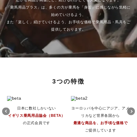
しかも商品が高価だと、続けるのがとても大変になります。
「乗馬用品プラス」は、多くの方が乗馬を「身近」に感じながら気軽に
始めていけるよう、
また「楽しく」続けていけるよう、お手頃な価格で乗馬用品・馬具をご
提供しております。
SSG（エスエスジー）
Derriere（デリア）
3つの特徴
日本に数社しかいない
ヨーロッパを中心にアジア、アメ
イギリス乗馬用品協会（BETA）
リカなど世界各国から
の正式会員です
最適な商品を、お手頃な価格で
ご提供しています