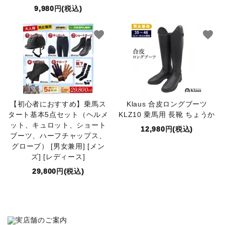
9,980円(税込)
セット品
favorite
favorite
収納バッグ
馬グッズ・アクセサリー
本・雑誌
【初心者におすすめ】乗馬ス
Klaus 合皮ロングブーツ
タート基本5点セット（ヘルメ
KLZ10 乗馬用 長靴 ちょうか
ット、キュロット、ショート
その他ペットグッズ
12,980円(税込)
ブーツ、ハーフチャップス、
グローブ） [男女兼用] [メン
アウトレット商品
ズ] [レディース]
29,800円(税込)
ブランド一覧
コンテンツ記事