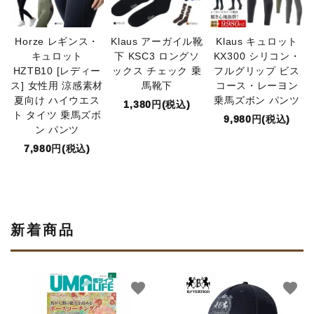
Horze レギンス・
Klaus アーガイル靴
Klaus キュロット
キュロット
下 KSC3 ロングソ
KX300 シリコン・
HZTB10 [レディー
ックス チェック 乗
フルグリップ ビス
ス] 女性用 涼感素材
馬靴下
コース・レーヨン
夏向け ハイウエス
乗馬ズボン パンツ
1,380円(税込)
ト タイツ 乗馬ズボ
9,980円(税込)
ン パンツ
7,980円(税込)
新着商品
favorite
favorite