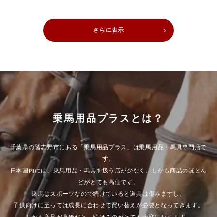
さらに表示
BR（ビーアール）
BORSTIQ（ボルスティック）
Riding World（ライディング・
COMPOSITI（コンポジティ）
ワールド）
乗馬用品プラスとは？
千葉県の習志野市にある「乗馬用品プラス」は乗馬用品・馬具専門店で
Penelope（ペネロペ）
B VERTIGO（ヴェルティゴ/ベ
す。
ルティゴ）
日本国内には、乗馬用品・馬具を扱う店が少なく、しかも商品のほとん
どがとても高価です。
乗馬はスポーツなので続けていると道具は傷みますし、
子供向けに至っては成長に合わせて買い替えが必要となってきます。
CHESTER（チェスター）
SWING（スウィング）