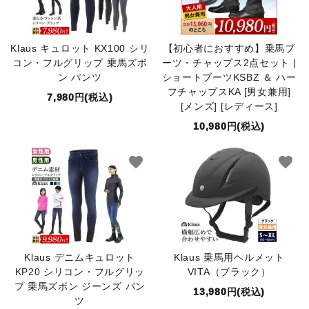
鐙(あぶみ)・鐙革
Klaus キュロット KX100 シリ
【初心者におすすめ】乗馬ブ
ゼッケン・パッド
コン・フルグリップ 乗馬ズボ
ーツ・チャップス2点セット |
ン パンツ
ショートブーツKSBZ ＆ ハー
フチャップスKA [男女兼用]
頭絡・手綱・ハミ・耳ネット
7,980円(税込)
[メンズ] [レディース]
10,980円(税込)
ホルター・ロープ
favorite
favorite
馬プロテクター・肢巻・わんこ
手入れ用品・厩舎用品
鞍・サドル用品・腹帯
Klaus デニムキュロット
Klaus 乗馬用ヘルメット
馬着
KP20 シリコン・フルグリッ
VITA（ブラック）
プ 乗馬ズボン ジーンズ パン
13,980円(税込)
ツ
調教用具