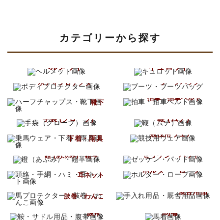
INFORMATIOM
お買い物ガイド
カテゴリーから探す
よくあるご質問（FAQ）
交換・返品について
ヘルメット
キュロット
ブーツ
プライバシーポリシー
ボディプロテクター
ブーツバッグ
ハーフチャップス
拍車・拍車ベルト
特定商取引法について
靴下
お問い合わせ
鞭 (ムチ)
手袋 (グローブ)
乗馬ウェア
競技用ウェア
下着・雨具
ACCOUNT MENU
ゼッケン・パッド
ようこそ ゲスト 様
鐙 (あぶみ)・鐙革
頭絡・手綱・ハミ
ホルター・ロープ
耳ネット
meeting_room
person
ログイン
新規会員登録
手入れ用品
馬プロテクター
厩舎用品
肢巻・わんこ
鞍・サドル用品
馬着
腹帯