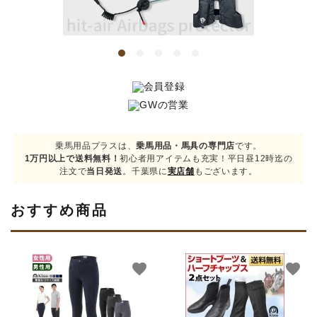
キュロット・ズボン
プロテクターベスト
ブーツ・ブーツバッグ
ハーフチャップス・靴下
乗馬用品プラスは、
乗馬用品・馬具の専門店
です。
1万円以上で送料無料！
初心者用アイテムも充実！平日昼12時迄の
拍車・拍車ベルト
注文で
当日発送
。千葉県に
実店舗
もございます。
手袋（グローブ）
おすすめ商品
鞭（ムチ）
favorite
favorite
乗馬ウェア・下着・雨具
競技用ウェア