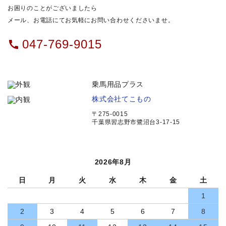
お困りのことがございましたら
メール、お電話にてお気軽にお問い合わせくださいませ。
047-769-9015
call
乗馬用品プラス
株式会社てこもの
〒275-0015
千葉県習志野市鷺沼台3-17-15
2026年8月
日
月
火
水
木
金
土
1
2
3
4
5
6
7
8