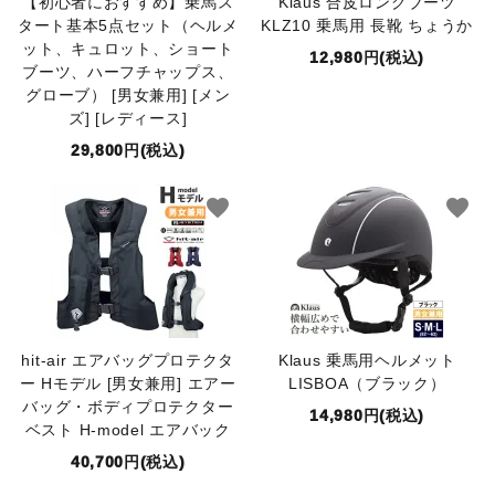
【初心者におすすめ】乗馬ス
Klaus 合皮ロングブーツ
タート基本5点セット（ヘルメ
KLZ10 乗馬用 長靴 ちょうか
ット、キュロット、ショート
12,980円(税込)
ブーツ、ハーフチャップス、
グローブ） [男女兼用] [メン
ズ] [レディース]
29,800円(税込)
favorite
favorite
hit-air エアバッグプロテクタ
Klaus 乗馬用ヘルメット
ー Hモデル [男女兼用] エアー
LISBOA（ブラック）
バッグ・ボディプロテクター
14,980円(税込)
ベスト H-model エアバック
40,700円(税込)