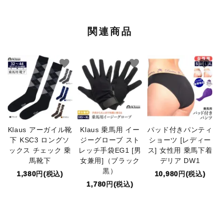
関連商品
favorite
favorite
favorite
Klaus アーガイル靴
Klaus 乗馬用 イー
パッド付きパンティ
下 KSC3 ロングソ
ジーグローブ スト
ショーツ [レディー
ックス チェック 乗
レッチ手袋EG1 [男
ス] 女性用 乗馬下着
馬靴下
女兼用]（ブラック
デリア DW1
黒）
1,380円(税込)
10,980円(税込)
1,780円(税込)