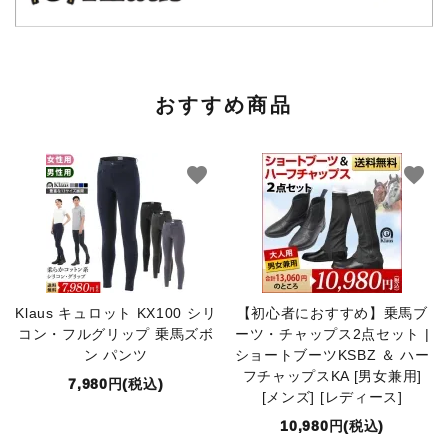
おすすめ商品
favorite
favorite
Klaus キュロット KX100 シリ
【初心者におすすめ】乗馬ブ
コン・フルグリップ 乗馬ズボ
ーツ・チャップス2点セット |
ン パンツ
ショートブーツKSBZ ＆ ハー
フチャップスKA [男女兼用]
7,980円(税込)
[メンズ] [レディース]
10,980円(税込)