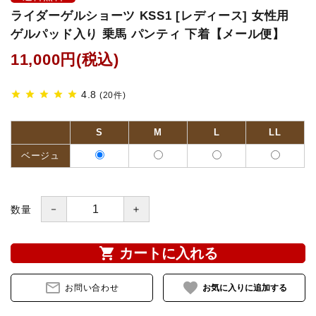
ライダーゲルショーツ KSS1 [レディース] 女性用
鐙(あぶみ)・鐙革
ゲルパッド入り 乗馬 パンティ 下着【メール便】
11,000円(税込)
ゼッケン・パッド
4.8
star
star
star
star
star
(20件)
頭絡・手綱・ハミ・耳ネット
ホルター・ロープ
S
M
L
LL
ベージュ
馬プロテクター・肢巻・わんこ
手入れ用品・厩舎用品
－
＋
数量
鞍・サドル用品・腹帯
shopping_cart
カートに入れる
馬着
mail_outline
favorite
お問い合わせ
調教用具