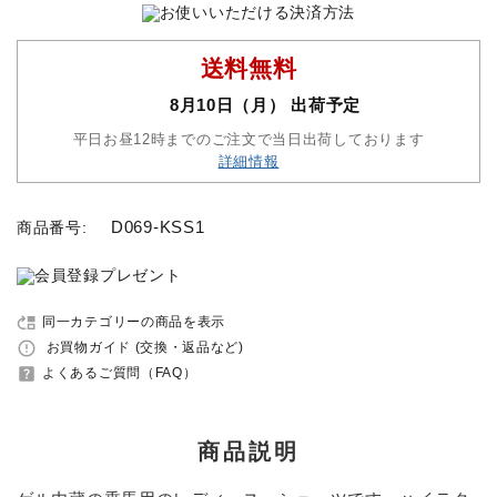
セット品
送料無料
8月10日（月） 出荷予定
収納バッグ
平日お昼12時までのご注文で当日出荷しております
詳細情報
馬グッズ・アクセサリー
本・雑誌
D069-KSS1
商品番号:
その他ペットグッズ
move_up
同一カテゴリーの商品を表示
アウトレット商品
error_outline
お買物ガイド (交換・返品など)
help_center
よくあるご質問（FAQ）
ブランド一覧
コンテンツ記事
商品説明