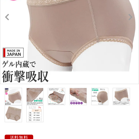
キュロット・ズボン
プロテクターベスト
ブーツ・ブーツバッグ
ハーフチャップス・靴下
拍車・拍車ベルト
手袋（グローブ）
鞭（ムチ）
乗馬ウェア・下着・雨具
競技用ウェア
送料無料