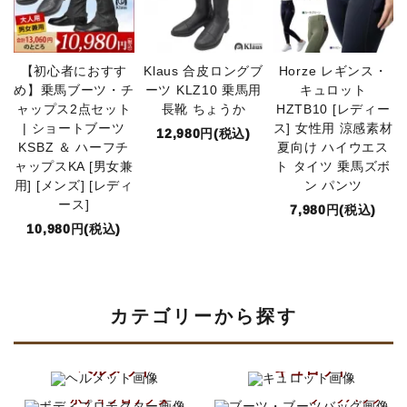
【初心者におすす
Klaus 合皮ロングブ
Horze レギンス・
め】乗馬ブーツ・チ
ーツ KLZ10 乗馬用
キュロット
ャップス2点セット
長靴 ちょうか
HZTB10 [レディー
| ショートブーツ
ス] 女性用 涼感素材
12,980円(税込)
KSBZ ＆ ハーフチ
夏向け ハイウエス
ャップスKA [男女兼
ト タイツ 乗馬ズボ
用] [メンズ] [レディ
ン パンツ
ース]
7,980円(税込)
10,980円(税込)
カテゴリーから探す
ヘルメット
キュロット
ブーツ
ボディプロテクター
ブーツバッグ