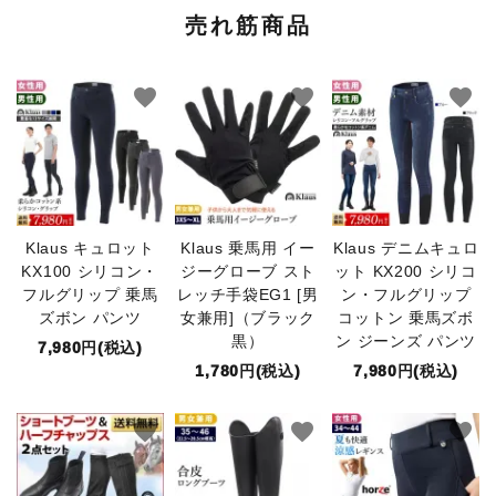
売れ筋商品
favorite
favorite
favorite
Klaus キュロット
Klaus 乗馬用 イー
Klaus デニムキュロ
KX100 シリコン・
ジーグローブ スト
ット KX200 シリコ
フルグリップ 乗馬
レッチ手袋EG1 [男
ン・フルグリップ
ズボン パンツ
女兼用]（ブラック
コットン 乗馬ズボ
黒）
ン ジーンズ パンツ
7,980円(税込)
1,780円(税込)
7,980円(税込)
favorite
favorite
favorite