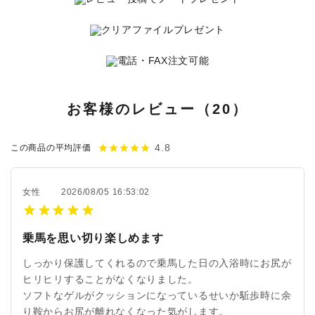
お客様のレビュー（20）
4.8
star
star
star
star
star
この商品の平均評価
女性
2026/08/05 16:53:02
乗馬を思い切り楽しめます
しっかり保護してくれるので乗馬した日の入浴時にお尻が
ヒリヒリすることがなくなりました。
ソフトなゲルがクッションになっているせいか駈歩時に余
り鞍からお尻が離れなくなった気がします。