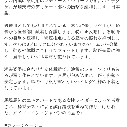
ゲル内蔵の乗馬用のレディース・ショーツです。ハイテク
INFORMATIOM
ゲルが騎乗時のデリケート部への衝撃を緩和します。日本
製。
お買い物ガイド
医療用としても利用されている、素肌に優しいゲルが、恥
よくあるご質問（FAQ）
骨から座骨部に融着し保護します。特に正反動による恥骨
交換・返品について
への衝撃を緩和し、騎座推進による座骨の擦れを抑制しま
す。ゲルは3ブロックに分かれていますので、ムレを分散
プライバシーポリシー
し、動きや体型に合わせてフィットします。騎座荷重に強
く、扁平しないゲル素材が使われています。
特定商取引法について
お問い合わせ
騎乗姿勢に合わせた立体裁断で、通常のショーツよりも後
ろが深く作られています。お尻が包み込まれ、座り姿勢も
安定します。脚の付け根が擦れないハイレグ仕様の下着と
ACCOUNT MENU
なっています。
ようこそ ゲスト 様
馬場馬術のエキスパートである女性ライダーによって考案
meeting_room
person
ログイン
新規会員登録
され、騎乗テストによる試行錯誤を重ねて作り上げられ
た、メイド・イン・ジャパンの商品です。
■カラー：ベージュ