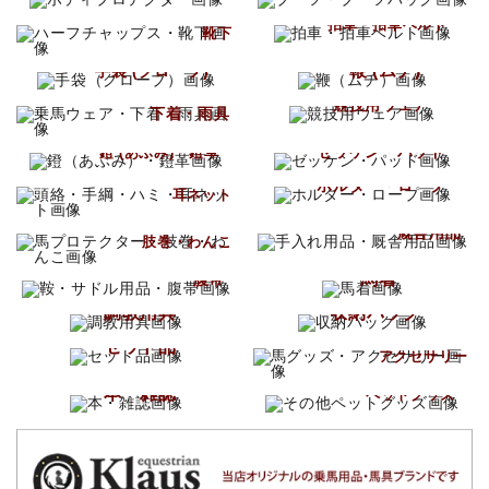
ハーフチャップス
拍車・拍車ベルト
靴下
鞭 (ムチ)
手袋 (グローブ)
乗馬ウェア
競技用ウェア
下着・雨具
ゼッケン・パッド
鐙 (あぶみ)・鐙革
頭絡・手綱・ハミ
ホルター・ロープ
耳ネット
手入れ用品
馬プロテクター
厩舎用品
肢巻・わんこ
鞍・サドル用品
馬着
腹帯
調教用具
収納バッグ
馬グッズ
セット品
アクセサリー
その他
本・雑誌
ペットグッズ