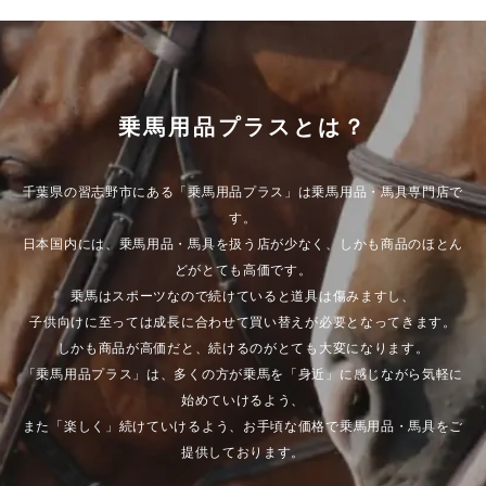
乗馬用品プラスとは？
千葉県の習志野市にある「乗馬用品プラス」は乗馬用品・馬具専門店で
す。
日本国内には、乗馬用品・馬具を扱う店が少なく、しかも商品のほとん
どがとても高価です。
乗馬はスポーツなので続けていると道具は傷みますし、
子供向けに至っては成長に合わせて買い替えが必要となってきます。
しかも商品が高価だと、続けるのがとても大変になります。
「乗馬用品プラス」は、多くの方が乗馬を「身近」に感じながら気軽に
始めていけるよう、
また「楽しく」続けていけるよう、お手頃な価格で乗馬用品・馬具をご
提供しております。