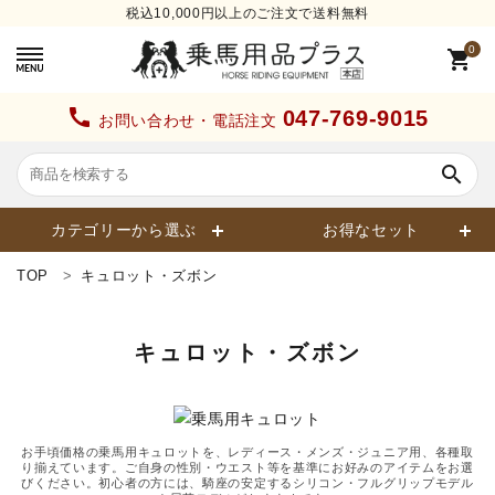
税込10,000円以上のご注文で送料無料
0
shopping_cart
call
047-769-9015
お問い合わせ・電話注文
search
カテゴリーから選ぶ
お得なセット
TOP
キュロット・ズボン
search
キュロット・ズボン
カテゴリーから探す
お手頃価格の乗馬用キュロットを、レディース・メンズ・ジュニア用、各種取
ヘルメット
り揃えています。ご自身の性別・ウエスト等を基準にお好みのアイテムをお選
びください。初心者の方には、騎座の安定するシリコン・フルグリップモデル