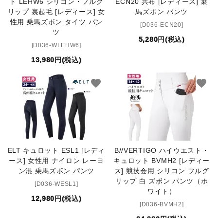
ト LEHW6 シリコン・フルグ
ECN20 共布 [レディース] 乗
リップ 裏起毛 [レディース] 女
馬ズボン パンツ
性用 乗馬ズボン タイツ パン
[D036-ECN20]
ツ
5,280円(税込)
[D036-WLEHW6]
13,980円(税込)
favorite
favorite
ELT キュロット ESL1 [レディ
B//VERTIGO ハイウエスト・
ース] 女性用 ナイロン レーヨ
キュロット BVMH2 [レディー
ン混 乗馬ズボン パンツ
ス] 競技会用 シリコン フルグ
リップ 白 ズボン パンツ（ホ
[D036-WESL1]
ワイト）
12,980円(税込)
[D036-BVMH2]