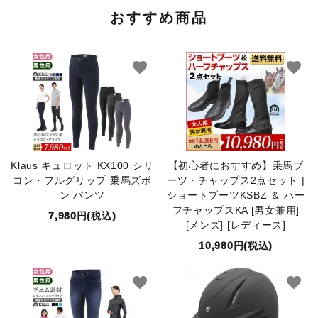
おすすめ商品
favorite
favorite
Klaus キュロット KX100 シリ
【初心者におすすめ】乗馬ブ
コン・フルグリップ 乗馬ズボ
ーツ・チャップス2点セット |
ン パンツ
ショートブーツKSBZ ＆ ハー
フチャップスKA [男女兼用]
7,980円(税込)
[メンズ] [レディース]
10,980円(税込)
favorite
favorite