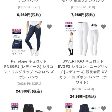
ボン パンツ
タイツ 乗馬ズボン パンツ
[D036-KLE20]
[D036-HZTB10]
6,980円(税込)
7,980円(税込)
favorite
favorite
Penelope キュロット
B//VERTIGO キュロット
PNBGF1 [レディース] シリコ
BVGF3 シリコン・ニーグリッ
ン・フルグリップ ペネロペ ズ
プ [レディース] 競技会用 UV
ボン パンツ
カット 白 ズボン パンツ（ホ
ワイト）
[D036-PNBGF1]
[D036-BVGF3]
24,980円(税込)
24,980円(税込)
favorite
favorite