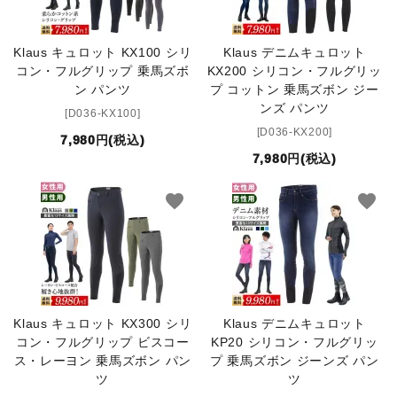
INFORMATIOM
Klaus キュロット KX100 シリ
お買い物ガイド
Klaus デニムキュロット
コン・フルグリップ 乗馬ズボ
KX200 シリコン・フルグリッ
よくあるご質問（FAQ）
ン パンツ
プ コットン 乗馬ズボン ジー
ンズ パンツ
[D036-KX100]
交換・返品について
[D036-KX200]
7,980円(税込)
プライバシーポリシー
7,980円(税込)
特定商取引法について
favorite
favorite
お問い合わせ
ACCOUNT MENU
ようこそ ゲスト 様
meeting_room
Klaus キュロット KX300 シリ
person
Klaus デニムキュロット
ログイン
新規会員登録
コン・フルグリップ ビスコー
KP20 シリコン・フルグリッ
ス・レーヨン 乗馬ズボン パン
プ 乗馬ズボン ジーンズ パン
ツ
ツ