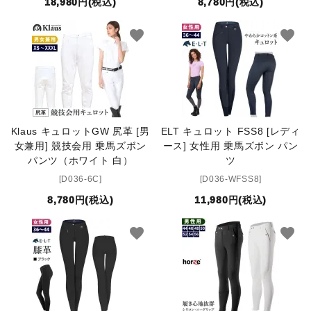
18,980円(税込)
8,780円(税込)
favorite
favorite
Klaus キュロットGW 尻革 [男
ELT キュロット FSS8 [レディ
女兼用] 競技会用 乗馬ズボン
ース] 女性用 乗馬ズボン パン
パンツ（ホワイト 白）
ツ
[D036-6C]
[D036-WFSS8]
8,780円(税込)
11,980円(税込)
favorite
favorite