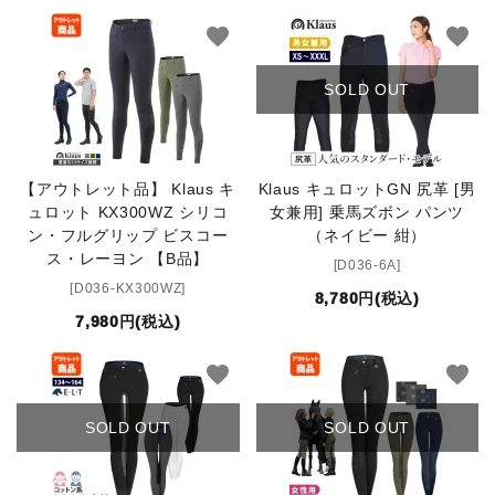
favorite
favorite
SOLD OUT
【アウトレット品】 Klaus キ
Klaus キュロットGN 尻革 [男
ュロット KX300WZ シリコ
女兼用] 乗馬ズボン パンツ
ン・フルグリップ ビスコー
（ネイビー 紺）
ス・レーヨン 【B品】
[D036-6A]
[D036-KX300WZ]
8,780円(税込)
7,980円(税込)
favorite
favorite
SOLD OUT
SOLD OUT