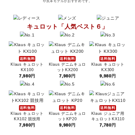
や尻革モデルがおすすめです。
キュロット・ズボン
プロテクターベスト
キュロット「人気ベスト６」
ブーツ・ブーツバッグ
ハーフチャップス・靴下
送料無料
送料無料
送料無料
Klaus キュロット
Klaus デニムキュロ
Klaus キュロット
拍車・拍車ベルト
KX100
ットKX200
KX300
7,980円
7,980円
9,980円
手袋（グローブ）
鞭（ムチ）
送料無料
送料無料
送料無料
Klaus キュロット
Klaus デニムキュロ
Klaus ジュニア用
乗馬ウェア・下着・雨具
KX102 競技用
ットKP20
キュロットKX110
7,980円
9,980円
7,780円
競技用ウェア