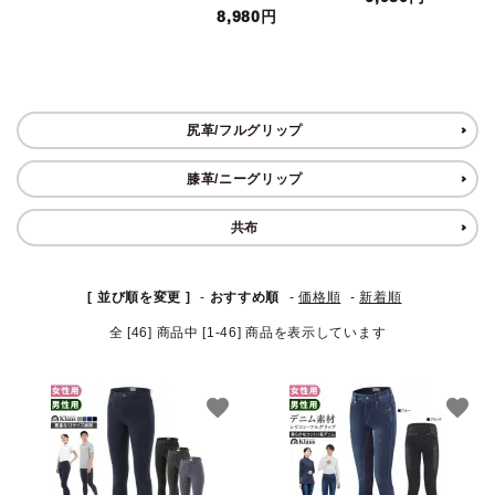
8,980円
セット品
収納バッグ
尻革/フルグリップ
馬グッズ・アクセサリー
膝革/ニーグリップ
本・雑誌
共布
その他ペットグッズ
[ 並び順を変更 ]
-
おすすめ順
-
価格順
-
新着順
アウトレット商品
全 [46] 商品中 [1-46] 商品を表示しています
ブランド一覧
favorite
favorite
コンテンツ記事