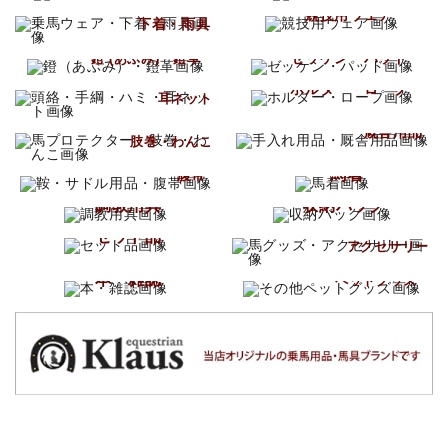
乗馬ウェア
競技用ウェア
下着・雨具
ゼッケン・パッド
鐙 (あぶみ)・鐙革
検索する
頭絡・手綱・ハミ
ホルター・ロープ
耳ネット
手入れ用品
馬プロテクター
厩舎用品
肢巻・わんこ
鞍・サドル用品
馬着
腹帯
調教用具
収納バッグ
馬グッズ
セット品
アクセサリー
その他
本・雑誌
ペットグッズ