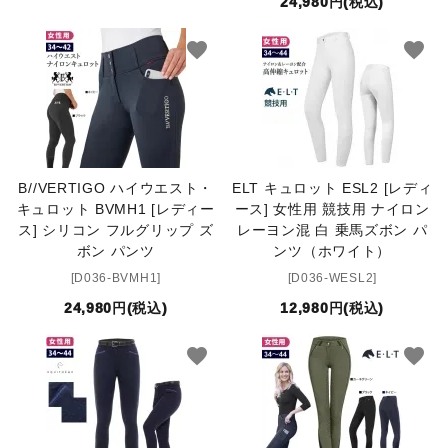
24,980円(税込)
favorite
favorite
B//VERTIGO ハイウエスト・
ELT キュロット ESL2 [レディ
キュロット BVMH1 [レディー
ース] 女性用 競技用 ナイロン
ス] シリコン フルグリップ ズ
レーヨン混 白 乗馬ズボン パ
ボン パンツ
ンツ（ホワイト）
[D036-BVMH1]
[D036-WESL2]
24,980円(税込)
12,980円(税込)
favorite
favorite