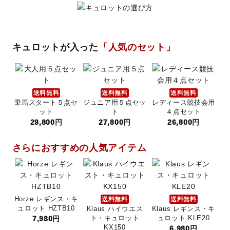
鐙(あぶみ)・鐙革
ゼッケン・パッド
キュロットが入った
「人気のセット」
頭絡・手綱・ハミ・耳ネット
送料無料
送料無料
送料無料
ホルター・ロープ
乗馬スタート５点セ
ジュニア用５点セッ
レディース競技会用
ット
ト
４点セット
29,800円
27,800円
26,800円
馬プロテクター・肢巻・わんこ
さらにおすすめの人気アイテム
手入れ用品・厩舎用品
鞍・サドル用品・腹帯
Horze レギンス・キ
送料無料
送料無料
馬着
ュロット HZTB10
Klaus ハイウエス
Klaus レギンス・キ
7,980円
ト・キュロット
ュロット KLE20
調教用具
KX150
6,980円