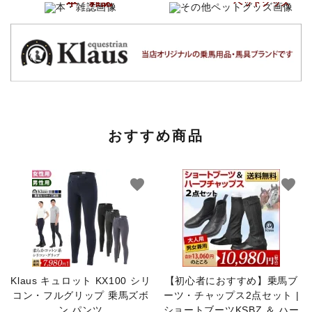
本・雑誌
ペットグッズ
おすすめ商品
favorite
favorite
Klaus キュロット KX100 シリ
【初心者におすすめ】乗馬ブ
コン・フルグリップ 乗馬ズボ
ーツ・チャップス2点セット |
ン パンツ
ショートブーツKSBZ ＆ ハー