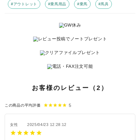
#アウトレット
#乗馬用品
#乗馬
#馬具
お客様のレビュー（2）
5
star
star
star
star
star
この商品の平均評価
女性
2025/04/23 12:28:12