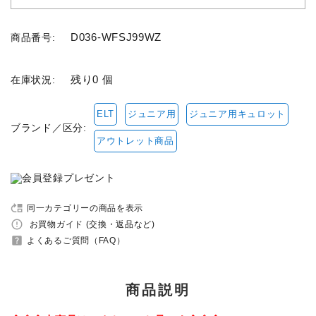
セット品
D036-WFSJ99WZ
商品番号:
収納バッグ
残り0 個
在庫状況:
馬グッズ・アクセサリー
ELT
ジュニア用
ジュニア用キュロット
ブランド／区分:
本・雑誌
アウトレット商品
その他ペットグッズ
move_up
同一カテゴリーの商品を表示
アウトレット商品
error_outline
お買物ガイド (交換・返品など)
help_center
よくあるご質問（FAQ）
ブランド一覧
コンテンツ記事
商品説明