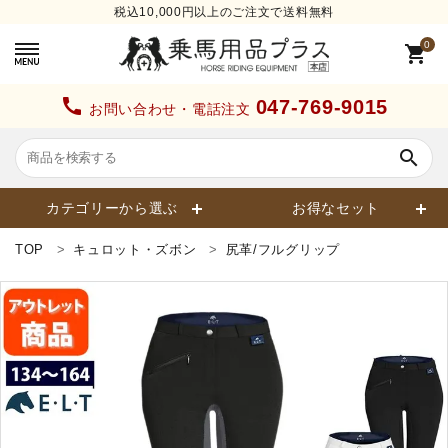
税込10,000円以上のご注文で送料無料
0
shopping_cart
call
047-769-9015
お問い合わせ・電話注文
search
カテゴリーから選ぶ
お得なセット
TOP
キュロット・ズボン
尻革/フルグリップ
search
カテゴリーから探す
ヘルメット