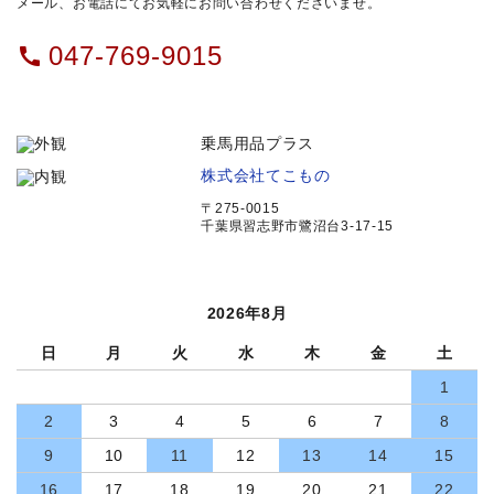
メール、お電話にてお気軽にお問い合わせくださいませ。
047-769-9015
call
乗馬用品プラス
株式会社てこもの
〒275-0015
千葉県習志野市鷺沼台3-17-15
2026年8月
日
月
火
水
木
金
土
1
2
3
4
5
6
7
8
9
10
11
12
13
14
15
16
17
18
19
20
21
22