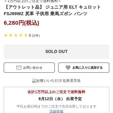
＜1万円以上のご注文で送料無料＞
【アウトレット品】 ジュニア用 ELT キュロット
鐙(あぶみ)・鐙革
FSJ99WZ 尻革 子供用 乗馬ズボン パンツ
ゼッケン・パッド
6,280円(税込)
頭絡・手綱・ハミ・耳ネット
5
star
star
star
star
star
(2件)
ホルター・ロープ
SOLD OUT
馬プロテクター・肢巻・わんこ
mail_outline
favorite
お問い合わせ
手入れ用品・厩舎用品
鞍・サドル用品・腹帯
合計1万円以上のご注文で送料無料
8月12日（水） 出荷予定
馬着
平日お昼12時までのご注文で当日出荷しております
調教用具
詳細情報