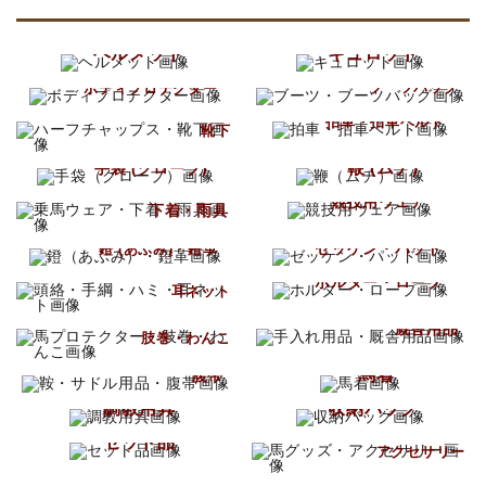
ヘルメット
キュロット
ブーツ
ボディプロテクター
ブーツバッグ
ハーフチャップス
拍車・拍車ベルト
靴下
鞭 (ムチ)
手袋 (グローブ)
乗馬ウェア
競技用ウェア
下着・雨具
ゼッケン・パッド
鐙 (あぶみ)・鐙革
頭絡・手綱・ハミ
ホルター・ロープ
耳ネット
手入れ用品
馬プロテクター
厩舎用品
肢巻・わんこ
鞍・サドル用品
馬着
腹帯
調教用具
収納バッグ
馬グッズ
セット品
アクセサリー
その他