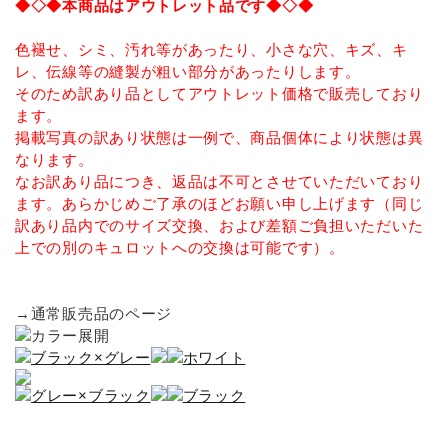
◆◇◆本商品はアウトレット品です◆◇◆
INFORMATIOM
色褪せ、シミ、汚れ等があったり、小さな穴、キズ、キ
お買い物ガイド
レ、伝線等の縫製が粗い部分があったりします。
そのため訳あり品としてアウトレット価格で販売しており
よくあるご質問（FAQ）
ます。
交換・返品について
掲載写真の訳あり状態は一例で、商品個体により状態は異
なります。
プライバシーポリシー
なお訳あり品につき、返品は不可とさせていただいており
特定商取引法について
ます。あらかじめご了承のほどお願い申し上げます（同じ
訳あり品内でのサイズ交換、および差額ご負担いただいた
お問い合わせ
上での別のキュロットへの交換は可能です）。
ACCOUNT MENU
→通常販売品のページ
ようこそ ゲスト 様
meeting_room
person
ログイン
新規会員登録