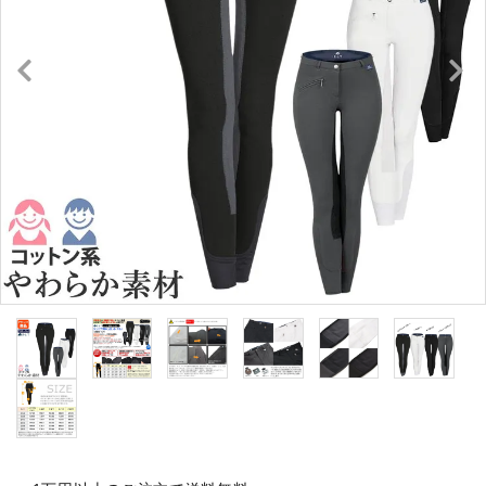
キュロット・ズボン
プロテクターベスト
ブーツ・ブーツバッグ
ハーフチャップス・靴下
拍車・拍車ベルト
手袋（グローブ）
鞭（ムチ）
乗馬ウェア・下着・雨具
競技用ウェア