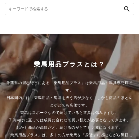
search
乗馬用品プラスとは？
千葉県の習志野市にある「乗馬用品プラス」は乗馬用品・馬具専門店で
す。
日本国内には、乗馬用品・馬具を扱う店が少なく、しかも商品のほとん
どがとても高価です。
乗馬はスポーツなので続けていると道具は傷みますし、
子供向けに至っては成長に合わせて買い替えが必要となってきます。
しかも商品が高価だと、続けるのがとても大変になります。
「乗馬用品プラス」は、多くの方が乗馬を「身近」に感じながら気軽に