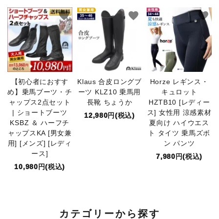
favorite
favorite
favorite
【初心者におすす
Klaus 合皮ロングブ
Horze レギンス・
め】乗馬ブーツ・チ
ーツ KLZ10 乗馬用
キュロット
ャップス2点セット
長靴 ちょうか
HZTB10 [レディー
| ショートブーツ
ス] 女性用 涼感素材
12,980円(税込)
KSBZ ＆ ハーフチ
夏向け ハイウエス
ャップスKA [男女兼
ト タイツ 乗馬ズボ
用] [メンズ] [レディ
ン パンツ
ース]
7,980円(税込)
10,980円(税込)
カテゴリーから探す