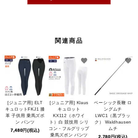
関連商品
favorite
favorite
favorite
[ジュニア用] ELT
[ジュニア用] Klaus
ベーシック長鞭 ロ
キュロットFKJ1 膝
キュロット
ングムチ
革 子供用 乗馬ズボ
KX112（ホワイ
LWC1（黒ブラッ
ン パンツ
ト）白 競技用 シリ
ク） Waldhausen
コン・フルグリップ
ムチ
7,480円(税込)
乗馬ズボン パンツ
2,780円(税込)