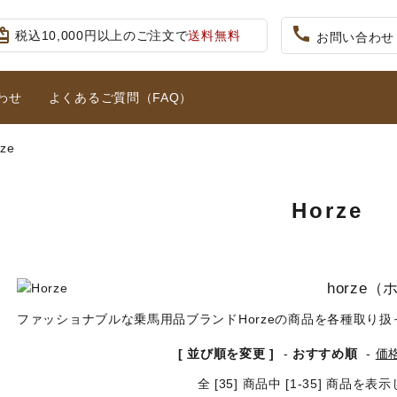
call
iftcard
税込10,000円以上のご注文で
送料無料
お問い合わせ
わせ
よくあるご質問（FAQ）
rze
キュロット・ズボン
プロテクターベスト
り)
大人用スタート5点セット
ジュニア用
り）
Horze
拍車・拍車ベルト
手袋（グローブ）
ット
女性用ハイグレード5点セット
競技用ウェア
鐙(あぶみ)・鐙革
ホルター・ロープ
馬プロテクター・肢巻
horze
こ
ファッショナブルな乗馬用品ブランドHorzeの商品を各種取り扱
馬着
調教用具
[ 並び順を変更 ]
-
おすすめ順
-
価
全 [35] 商品中 [1-35] 商品を
馬グッズ・アクセサリー
本・雑誌