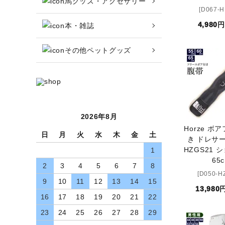
馬グッズ・アクセサリー
収納バッグ
[D067-
4,980
本・雑誌
馬グッズ・アクセサリー
その他ペットグッズ
本・雑誌
その他ペットグッズ
アウトレット商品
2026年8月
Horze ボ
ブランド一覧
日
月
火
水
木
金
土
き ドレサ
HZGS21 シ
1
コンテンツ記事
65
2
3
4
5
6
7
8
[D050-H
9
10
11
12
13
14
15
INFORMATIOM
13,980
16
17
18
19
20
21
22
お買い物ガイド
23
24
25
26
27
28
29