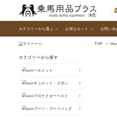
card_g
カテゴリーから選ぶ
お得なセット
お問い合
TOP
Ho
ヘルメット
大人用２点セット (足まわ
search
カテゴリーから探す
ハーフチャップス・靴下
女性用ハイグレード2点セ
ヘルメット
乗馬ウェア・下着・雨具
カテゴリーから探す
キュロット・ズボン
頭絡・手綱・ハミ・耳ネット
ヘルメット
プロテクターベスト
キュロット・ズボン
鞍・サドル用品・腹帯
ブーツ・ブーツバッグ
プロテクターベスト
収納バッグ