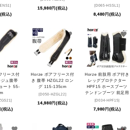
HENS1]
[D065-HSSL1]
15,980円(税込)
円(税込)
8,480円(税込)
favorite
favorite
favorite
アフリース付
Horze ボアフリース付
Horze 前肢用 ボア付き
ージュ腹帯
き 腹帯 HZGL22 ロン
レッグプロテクター
ョート 55-
グ 115-135cm
HPF15 ホースブーツ
cm
テンドンブーツ 前足用
[D050-HZGL22]
ZGS21]
[D034-HPF15]
14,980円(税込)
円(税込)
7,980円(税込)
favorite
favorite
favorite