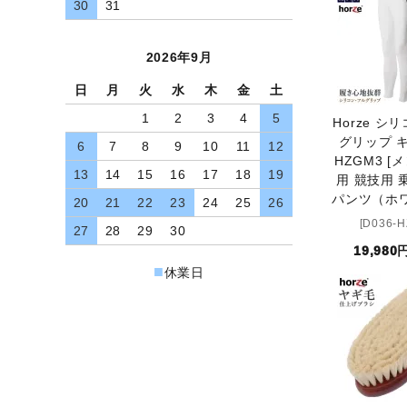
30
31
よくあるご質問（FAQ）
交換・返品について
2026年9月
プライバシーポリシー
日
月
火
水
木
金
土
特定商取引法について
1
2
3
4
5
Horze シ
お問い合わせ
グリップ 
6
7
8
9
10
11
12
HZGM3 [
13
14
15
16
17
18
19
用 競技用 
ACCOUNT MENU
パンツ（ホワ
20
21
22
23
24
25
26
ようこそ ゲスト 様
[D036-
27
28
29
30
19,980
meeting_room
person
ログイン
新規会員登録
■
休業日