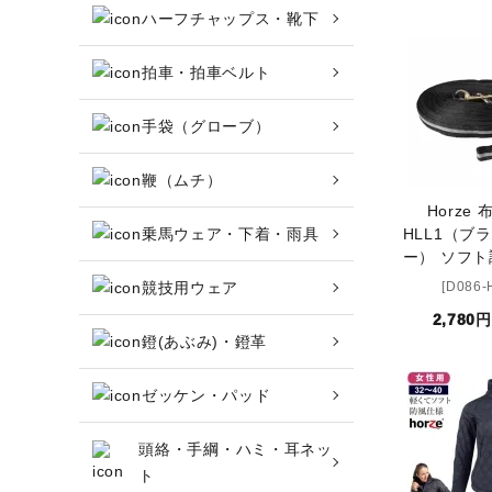
ハーフチャップス・靴下
アウトレット商品
ブーツ・ブーツバッグ
拍車・拍車ベルト
ハーフチャップス・靴下
手袋（グローブ）
拍車・拍車ベルト
鞭（ムチ）
手袋（グローブ）
Horze
乗馬ウェア・下着・雨具
HLL1（ブ
ー） ソフト
鞭（ムチ）
競技用ウェア
[D086-
2,780
乗馬ウェア・下着・雨具
鐙(あぶみ)・鐙革
競技用ウェア
ゼッケン・パッド
鐙(あぶみ)・鐙革
頭絡・手綱・ハミ・耳ネッ
ト
ゼッケン・パッド