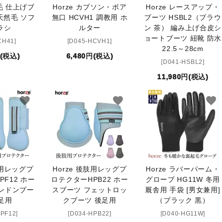
ギ毛 仕上げブ
Horze カブソン・ボア
Horze レースアップ・
 天然毛 ソフ
無口 HCVH1 調教用 ホ
ブーツ HSBL2（ブラウ
ラシ
ルター
ン 茶） 編み上げ合皮シ
ョートブーツ 紐靴 防水
CH41]
[D045-HCVH1]
22.5～28cm
円(税込)
6,480円(税込)
[D041-HSBL2]
11,980円(税込)
favorite
favorite
favorite
肢用レッグプ
Horze 後肢用レッグプ
Horze ラバーパーム・
F12 ホー
ロテクターHPB22 ホー
グローブ HG11W 冬用
ンドンブー
スブーツ フェットロッ
厩舎用 手袋 [男女兼用]
足用
クブーツ 後足用
（ブラック 黒）
HPF12]
[D034-HPB22]
[D040-HG11W]