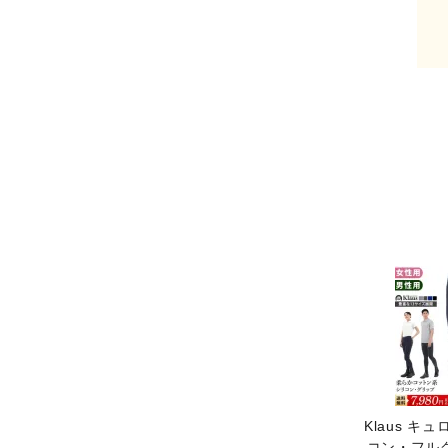
キー
カテ
Klaus キュ
コン・フル