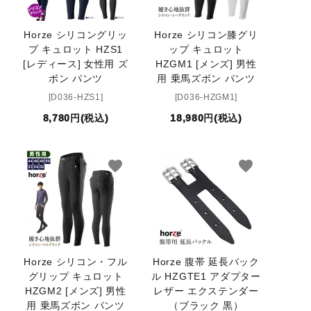
Horze シリコングリッ
Horze シリコン膝グリ
プ キュロット HZS1
ップ キュロット
[レディース] 女性用 ズ
HZGM1 [メンズ] 男性
ボン パンツ
用 乗馬ズボン パンツ
[D036-HZS1]
[D036-HZGM1]
8,780円(税込)
18,980円(税込)
favorite
favorite
Horze シリコン・フル
Horze 腹帯 延長バック
グリップ キュロット
ル HZGTE1 アダプター
HZGM2 [メンズ] 男性
レザー エクステンダー
用 乗馬ズボン パンツ
（ブラック 黒）