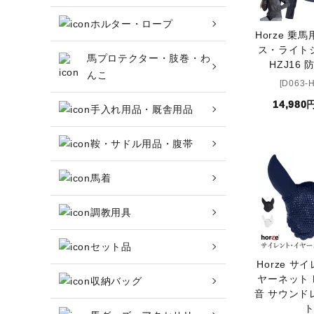
ホルター・ロープ
頭絡・手綱・ハミ・耳ネット
Horze 乗
ス・ライト
馬プロテクター・肢巻・わ
HZJ16 
ホルター・ロープ
んこ
[D063-
14,980
馬プロテクター・肢巻・わんこ
手入れ用品・厩舎用品
手入れ用品・厩舎用品
鞍・サドル用品・腹帯
鞍・サドル用品・腹帯
馬着
調教用具
馬着
セット品
調教用具
Horze サ
ヤーネット H
収納バッグ
セット品
音 サウンド