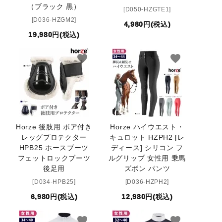
（ブラック 黒）
[D050-HZGTE1]
[D036-HZGM2]
4,980円(税込)
19,980円(税込)
favorite
favorite
Horze 後肢用 ボア付き
Horze ハイウエスト・
レッグプロテクター
キュロット HZPH2 [レ
HPB25 ホースブーツ
ディース] シリコン フ
フェットロックブーツ
ルグリップ 女性用 乗馬
後足用
ズボン パンツ
[D034-HPB25]
[D036-HZPH2]
6,980円(税込)
12,980円(税込)
favorite
favorite