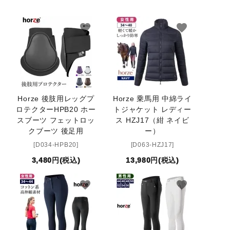
favorite
favorite
Horze 後肢用レッグプ
Horze 乗馬用 中綿ライ
ロテクターHPB20 ホー
トジャケット レディー
スブーツ フェットロッ
ス HZJ17（紺 ネイビ
クブーツ 後足用
ー）
[D034-HPB20]
[D063-HZJ17]
3,480円(税込)
13,980円(税込)
favorite
favorite