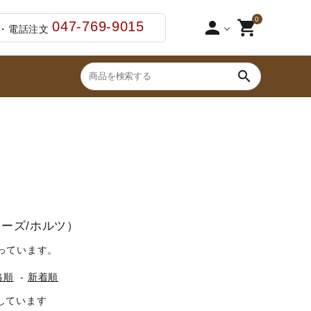
0
person
shopping_cart
047-769-9015
・電話注文
search
ブーツ・ブーツバッグ
2点セット（足まわ
ジュニア用スタート5点セット
鞭（ムチ）
ゼッケン・パッド
・わん
（ホーズ/ホルツ）
手入れ用品・厩舎用品
っています。
セット品
格順
-
新着順
表示しています
その他ペットグッズ