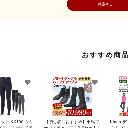
検索する
おすすめ商
ワード
favorite
favorite
ゴリー
ロット KX100 シリ
【初心者におすすめ】乗馬ブ
Klaus
検索する
グリップ 乗馬ズボ
ーツ・チャップス2点セット |
シリコン