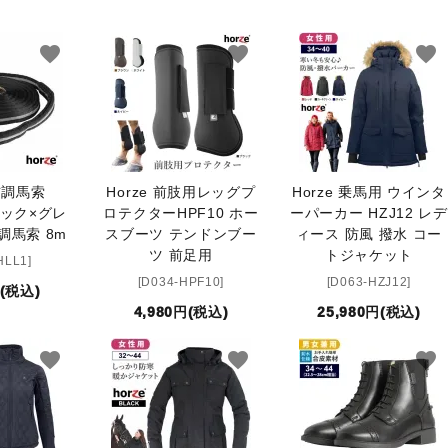
ブランド一覧
コンテンツ記事
favorite
favorite
favorite
 布調馬索
Horze 前肢用レッグプ
Horze 乗馬用 ウインタ
ラック×グレ
ロテクターHPF10 ホー
ーパーカー HZJ12 レデ
調馬索 8m
スブーツ テンドンブー
ィース 防風 撥水 コー
ツ 前足用
トジャケット
HLL1]
[D034-HPF10]
[D063-HZJ12]
円(税込)
4,980円(税込)
25,980円(税込)
favorite
favorite
favorite