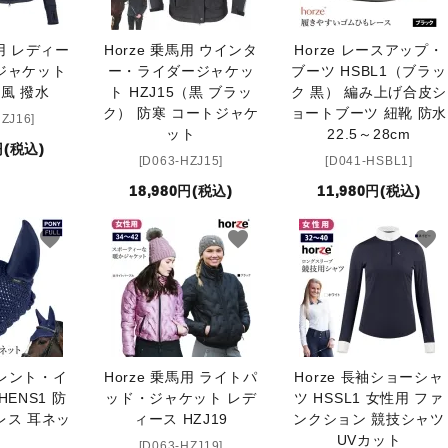
馬用 レディー
Horze 乗馬用 ウインタ
Horze レースアップ・
ジャケット
ー・ライダージャケッ
ブーツ HSBL1（ブラッ
防風 撥水
ト HZJ15（黒 ブラッ
ク 黒） 編み上げ合皮シ
ク） 防寒 コートジャケ
ョートブーツ 紐靴 防水
HZJ16]
ット
22.5～28cm
円(税込)
[D063-HZJ15]
[D041-HSBL1]
18,980円(税込)
11,980円(税込)
favorite
favorite
favorite
イレント・イ
Horze 乗馬用 ライトパ
Horze 長袖ショーシャ
ENS1 防
ッド・ジャケット レデ
ツ HSSL1 女性用 ファ
レス 耳ネッ
ィース HZJ19
ンクション 競技シャツ
ト
UVカット
[D063-HZJ19]