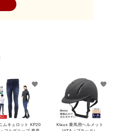
close
品
favorite
favorite
 デニムキュロット KP20
Klaus 乗馬用ヘルメット
・フルグリップ 乗馬
VITA（ブラック）