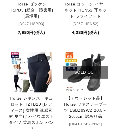
Horze ゼッケン
Horze コットン イヤー
HSPD3 [総合・障害用]
ネット HENS2 耳ネッ
[馬場用]
ト フライフード
[D047-HSPD3]
[D067-HENS2]
7,980円(税込)
4,280円(税込)
favorite
favorite
SOLD OUT
Horze レギンス・キュ
【アウトレット品】
ロット HZTB10 [レデ
Horze ファスナーブー
ィース] 女性用 涼感素
ツ ESBZ99WZ 20.5～
材 夏向け ハイウエスト
26.5cm 訳あり品
タイツ 乗馬ズボン パン
[D041-ESBZ99WZ]
ツ