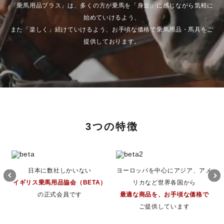
「乗馬用品プラス」は、多くの方が乗馬を「身近」に感じながら気軽に
始めていけるよう、
また「楽しく」続けていけるよう、お手頃な価格で乗馬用品・馬具をご
提供しております。
3つの特徴
日本に数社しかいない
ヨーロッパを中心にアジア、アメ
イギリス乗馬用品協会（BETA）
リカなど世界各国から
の正式会員です
最適な商品を、お手頃な価格で
ご提供しています