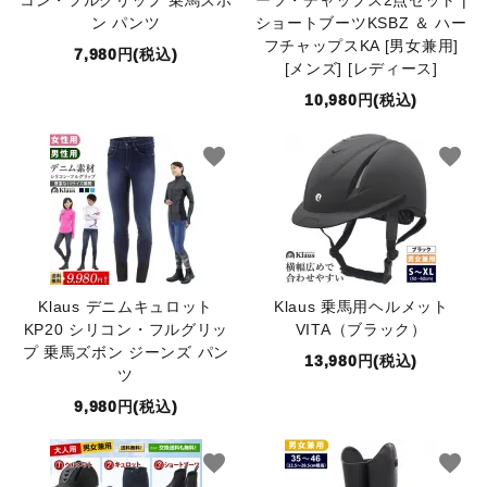
コン・フルグリップ 乗馬ズボ
ーツ・チャップス2点セット |
ン パンツ
ショートブーツKSBZ ＆ ハー
フチャップスKA [男女兼用]
7,980円(税込)
[メンズ] [レディース]
10,980円(税込)
favorite
favorite
Klaus デニムキュロット
Klaus 乗馬用ヘルメット
KP20 シリコン・フルグリッ
VITA（ブラック）
プ 乗馬ズボン ジーンズ パン
13,980円(税込)
ツ
9,980円(税込)
favorite
favorite