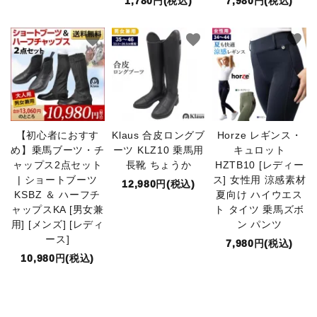
1,780円(税込)
7,980円(税込)
favorite
favorite
favorite
【初心者におすす
Klaus 合皮ロングブ
Horze レギンス・
め】乗馬ブーツ・チ
ーツ KLZ10 乗馬用
キュロット
ャップス2点セット
長靴 ちょうか
HZTB10 [レディー
| ショートブーツ
ス] 女性用 涼感素材
12,980円(税込)
KSBZ ＆ ハーフチ
夏向け ハイウエス
ャップスKA [男女兼
ト タイツ 乗馬ズボ
用] [メンズ] [レディ
ン パンツ
ース]
7,980円(税込)
10,980円(税込)