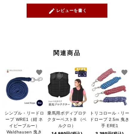
create
レビューを書く
関連商品
favorite
favorite
favorite
シンプル・リードロ
乗馬用ボディプロテ
トリコロール・リー
ープ WRE1（紺 ネ
クターベストB （ベ
ドロープ 2.5m 曳き
イビーブルー）
ルクロ）
手 ERE1
Waldhausen 曳き
14,980円(税込)
2,380円(税込)