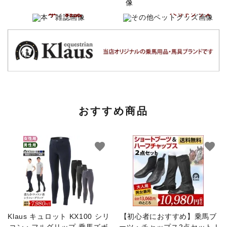
その他
本・雑誌
ペットグッズ
おすすめ商品
favorite
favorite
Klaus キュロット KX100 シリ
【初心者におすすめ】乗馬ブ