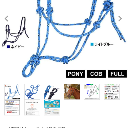
キュロット・ズボン
プロテクターベスト
ブーツ・ブーツバッグ
ハーフチャップス・靴下
拍車・拍車ベルト
手袋（グローブ）
鞭（ムチ）
乗馬ウェア・下着・雨具
競技用ウェア