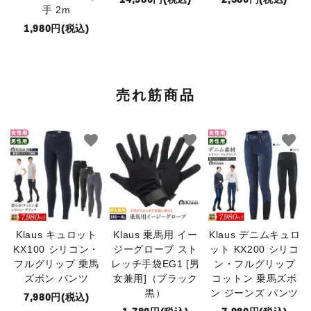
手 2m
1,980円(税込)
売れ筋商品
favorite
favorite
favorite
Klaus キュロット
Klaus 乗馬用 イー
Klaus デニムキュロ
KX100 シリコン・
ジーグローブ スト
ット KX200 シリコ
フルグリップ 乗馬
レッチ手袋EG1 [男
ン・フルグリップ
ズボン パンツ
女兼用]（ブラック
コットン 乗馬ズボ
黒）
ン ジーンズ パンツ
7,980円(税込)