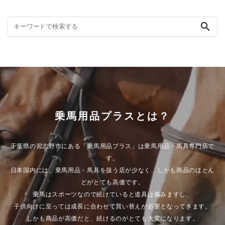
search
乗馬用品プラスとは？
千葉県の習志野市にある「乗馬用品プラス」は乗馬用品・馬具専門店で
す。
日本国内には、乗馬用品・馬具を扱う店が少なく、しかも商品のほとん
どがとても高価です。
乗馬はスポーツなので続けていると道具は傷みますし、
子供向けに至っては成長に合わせて買い替えが必要となってきます。
しかも商品が高価だと、続けるのがとても大変になります。