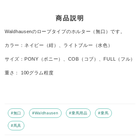
INFORMATIOM
商品説明
お買い物ガイド
よくあるご質問（FAQ）
Waldhausenのロープタイプのホルター（無口）です。
交換・返品について
カラー：ネイビー（紺）、ライトブルー（水色）
プライバシーポリシー
サイズ：PONY（ポニー）、COB（コブ）、FULL（フル）
特定商取引法について
重さ： 100グラム程度
お問い合わせ
ACCOUNT MENU
ようこそ ゲスト 様
#無口
#Waldhausen
#乗馬用品
#乗馬
meeting_room
person
ログイン
新規会員登録
#馬具