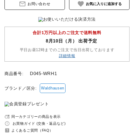
mail_outline
favorite
お問い合わせ
セット品
収納バッグ
合計1万円以上のご注文で送料無料
8月10日（月） 出荷予定
馬グッズ・アクセサリー
平日お昼12時までのご注文で当日出荷しております
詳細情報
本・雑誌
D045-WRH1
商品番号:
その他ペットグッズ
ブランド／区分:
Waldhausen
アウトレット商品
ブランド一覧
move_up
同一カテゴリーの商品を表示
コンテンツ記事
error_outline
お買物ガイド (交換・返品など)
help_center
よくあるご質問（FAQ）