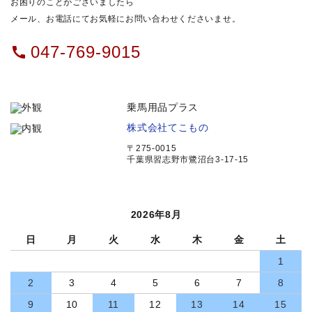
お困りのことがございましたら
メール、お電話にてお気軽にお問い合わせくださいませ。
047-769-9015
call
乗馬用品プラス
株式会社てこもの
〒275-0015
千葉県習志野市鷺沼台3-17-15
2026年8月
日
月
火
水
木
金
土
1
2
3
4
5
6
7
8
9
10
11
12
13
14
15