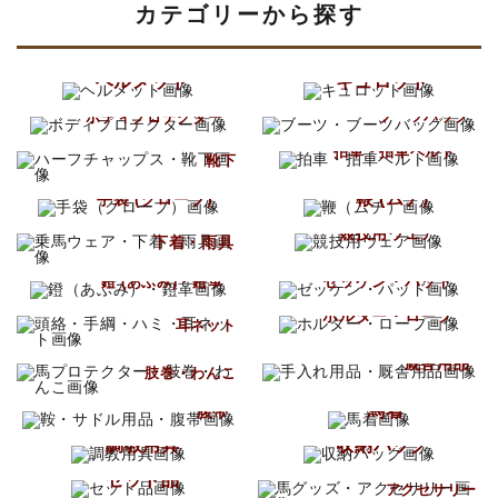
カテゴリーから探す
ヘルメット
キュロット
ブーツ
ボディプロテクター
ブーツバッグ
ハーフチャップス
拍車・拍車ベルト
靴下
鞭 (ムチ)
手袋 (グローブ)
乗馬ウェア
競技用ウェア
下着・雨具
ゼッケン・パッド
鐙 (あぶみ)・鐙革
頭絡・手綱・ハミ
ホルター・ロープ
耳ネット
手入れ用品
馬プロテクター
厩舎用品
肢巻・わんこ
鞍・サドル用品
馬着
腹帯
調教用具
収納バッグ
馬グッズ
セット品
アクセサリー