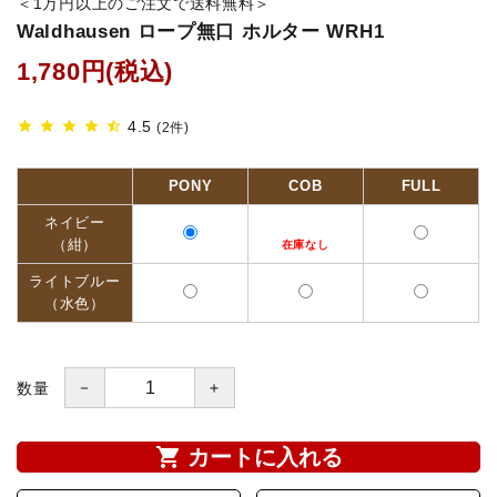
＜1万円以上のご注文で送料無料＞
Waldhausen ロープ無口 ホルター WRH1
鐙(あぶみ)・鐙革
1,780円(税込)
ゼッケン・パッド
4.5
star
star
star
star
star_half
(2件)
頭絡・手綱・ハミ・耳ネット
PONY
COB
FULL
ホルター・ロープ
ネイビー
（紺）
馬プロテクター・肢巻・わんこ
ライトブルー
（水色）
手入れ用品・厩舎用品
鞍・サドル用品・腹帯
－
＋
数量
馬着
shopping_cart
カートに入れる
調教用具