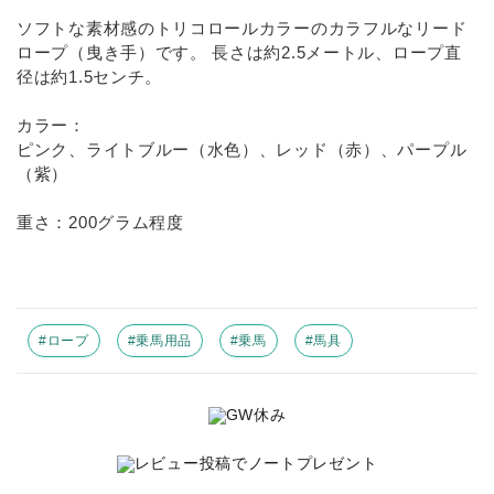
INFORMATIOM
ソフトな素材感のトリコロールカラーのカラフルなリード
ロープ（曳き手）です。 長さは約2.5メートル、ロープ直
お買い物ガイド
径は約1.5センチ。
よくあるご質問（FAQ）
カラー：
交換・返品について
ピンク、ライトブルー（水色）、レッド（赤）、パープル
（紫）
プライバシーポリシー
重さ：200グラム程度
特定商取引法について
お問い合わせ
ACCOUNT MENU
#ロープ
#乗馬用品
#乗馬
#馬具
ようこそ ゲスト 様
meeting_room
person
ログイン
新規会員登録