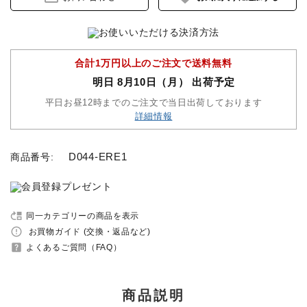
セット品
合計1万円以上のご注文で送料無料
収納バッグ
明日 8月10日（月） 出荷予定
馬グッズ・アクセサリー
平日お昼12時までのご注文で当日出荷しております
詳細情報
本・雑誌
D044-ERE1
商品番号:
その他ペットグッズ
アウトレット商品
move_up
同一カテゴリーの商品を表示
error_outline
お買物ガイド (交換・返品など)
ブランド一覧
help_center
よくあるご質問（FAQ）
コンテンツ記事
商品説明