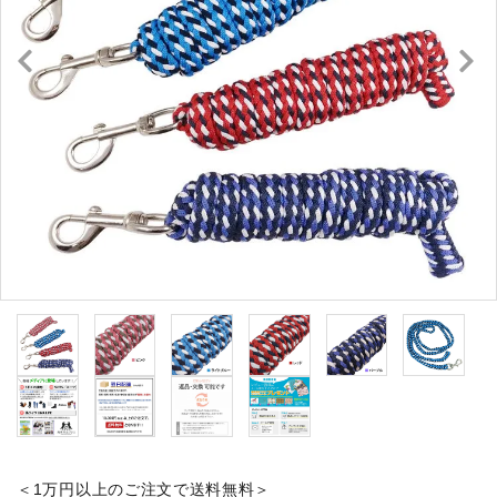
キュロット・ズボン
プロテクターベスト
ブーツ・ブーツバッグ
ハーフチャップス・靴下
拍車・拍車ベルト
手袋（グローブ）
鞭（ムチ）
乗馬ウェア・下着・雨具
競技用ウェア
＜1万円以上のご注文で送料無料＞