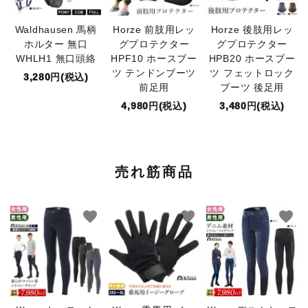
Waldhausen 馬柄
Horze 前肢用レッ
Horze 後肢用レッ
ホルター 無口
グプロテクター
グプロテクター
WHLH1 無口頭絡
HPF10 ホースブー
HPB20 ホースブー
ツ テンドンブーツ
ツ フェットロック
3,280円(税込)
前足用
ブーツ 後足用
4,980円(税込)
3,480円(税込)
売れ筋商品
favorite
favorite
favorite