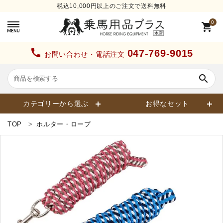
税込10,000円以上のご注文で送料無料
0
shopping_cart
call
047-769-9015
お問い合わせ・電話注文
search
カテゴリーから選ぶ
お得なセット
TOP
ホルター・ロープ
search
カテゴリーから探す
ヘルメット