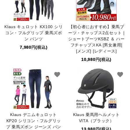
Klaus キュロット KX100 シリ
【初心者におすすめ】乗馬ブ
コン・フルグリップ 乗馬ズボ
ーツ・チャップス2点セット |
ン パンツ
ショートブーツKSBZ ＆ ハー
フチャップスKA [男女兼用]
7,980円(税込)
[メンズ] [レディース]
10,980円(税込)
favorite
favorite
Klaus デニムキュロット
Klaus 乗馬用ヘルメット
KP20 シリコン・フルグリッ
VITA（ブラック）
プ 乗馬ズボン ジーンズ パン
13,980円(税込)