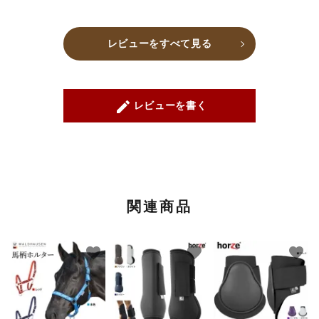
レビューをすべて見る
create
レビューを書く
関連商品
favorite
favorite
favorite