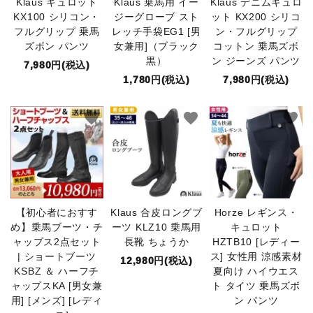
Klaus キュロット
Klaus 乗馬用 イー
Klaus デニムキュロ
KX100 シリコン・
ジーグローブ スト
ット KX200 シリコ
フルグリップ 乗馬
レッチ手袋EG1 [男
ン・フルグリップ
ズボン パンツ
女兼用]（ブラック
コットン 乗馬ズボ
黒）
ン ジーンズ パンツ
7,980円(税込)
1,780円(税込)
7,980円(税込)
favorite
favorite
favorite
【初心者におすす
Klaus 合皮ロングブ
Horze レギンス・
め】乗馬ブーツ・チ
ーツ KLZ10 乗馬用
キュロット
ャップス2点セット
長靴 ちょうか
HZTB10 [レディー
| ショートブーツ
ス] 女性用 涼感素材
12,980円(税込)
KSBZ ＆ ハーフチ
夏向け ハイウエス
ャップスKA [男女兼
ト タイツ 乗馬ズボ
用] [メンズ] [レディ
ン パンツ