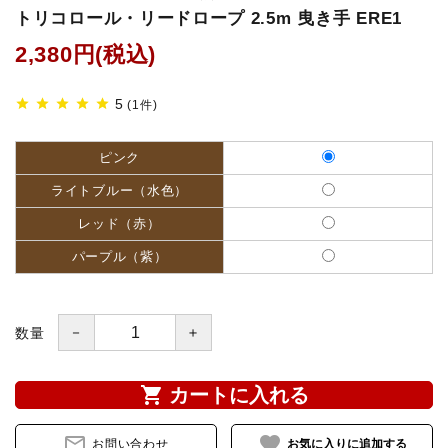
トリコロール・リードロープ 2.5m 曳き手 ERE1
鐙(あぶみ)・鐙革
2,380円(税込)
ゼッケン・パッド
5
star
star
star
star
star
(1件)
頭絡・手綱・ハミ・耳ネット
ピンク
ホルター・ロープ
ライトブルー（水色）
レッド（赤）
馬プロテクター・肢巻・わんこ
パープル（紫）
手入れ用品・厩舎用品
－
＋
数量
鞍・サドル用品・腹帯
shopping_cart
馬着
カートに入れる
mail_outline
favorite
調教用具
お問い合わせ