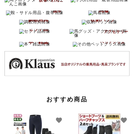
肢巻・わんこ
鞍・サドル用品
馬着
腹帯
調教用具
収納バッグ
馬グッズ
セット品
アクセサリー
その他
本・雑誌
ペットグッズ
おすすめ商品
favorite
favorite