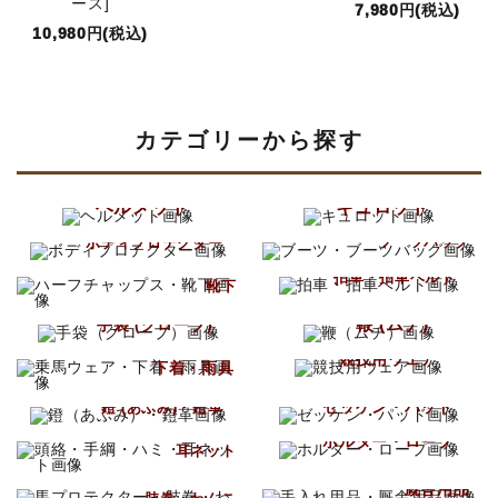
ース]
7,980円(税込)
10,980円(税込)
カテゴリーから探す
ヘルメット
キュロット
ブーツ
ボディプロテクター
ブーツバッグ
ハーフチャップス
拍車・拍車ベルト
靴下
鞭 (ムチ)
手袋 (グローブ)
乗馬ウェア
競技用ウェア
下着・雨具
ゼッケン・パッド
鐙 (あぶみ)・鐙革
頭絡・手綱・ハミ
ホルター・ロープ
耳ネット
手入れ用品
馬プロテクター
厩舎用品