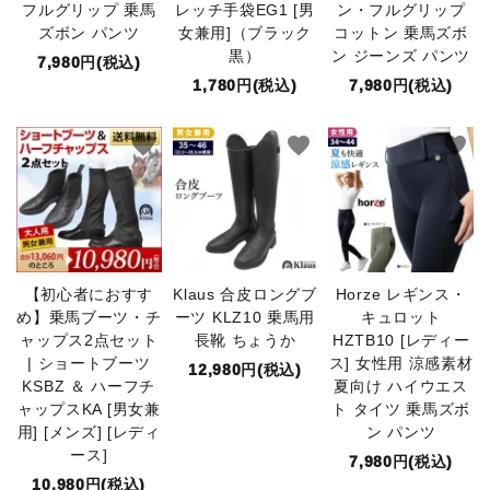
フルグリップ 乗馬
レッチ手袋EG1 [男
ン・フルグリップ
ズボン パンツ
女兼用]（ブラック
コットン 乗馬ズボ
黒）
ン ジーンズ パンツ
7,980円(税込)
1,780円(税込)
7,980円(税込)
favorite
favorite
favorite
【初心者におすす
Klaus 合皮ロングブ
Horze レギンス・
め】乗馬ブーツ・チ
ーツ KLZ10 乗馬用
キュロット
ャップス2点セット
長靴 ちょうか
HZTB10 [レディー
| ショートブーツ
ス] 女性用 涼感素材
12,980円(税込)
KSBZ ＆ ハーフチ
夏向け ハイウエス
ャップスKA [男女兼
ト タイツ 乗馬ズボ
用] [メンズ] [レディ
ン パンツ
ース]
7,980円(税込)
10,980円(税込)