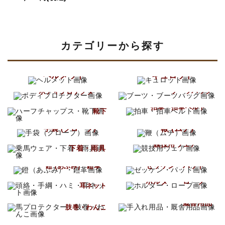
カテゴリーから探す
ヘルメット
キュロット
ブーツ
ボディプロテクター
ブーツバッグ
ハーフチャップス
拍車・拍車ベルト
靴下
鞭 (ムチ)
手袋 (グローブ)
乗馬ウェア
競技用ウェア
下着・雨具
ゼッケン・パッド
鐙 (あぶみ)・鐙革
頭絡・手綱・ハミ
ホルター・ロープ
耳ネット
手入れ用品
馬プロテクター
厩舎用品
肢巻・わんこ
鞍・サドル用品
馬着
腹帯