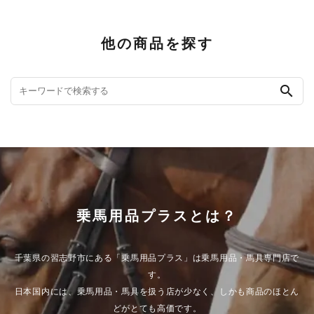
他の商品を探す
search
乗馬用品プラスとは？
千葉県の習志野市にある「乗馬用品プラス」は乗馬用品・馬具専門店で
す。
日本国内には、乗馬用品・馬具を扱う店が少なく、しかも商品のほとん
どがとても高価です。