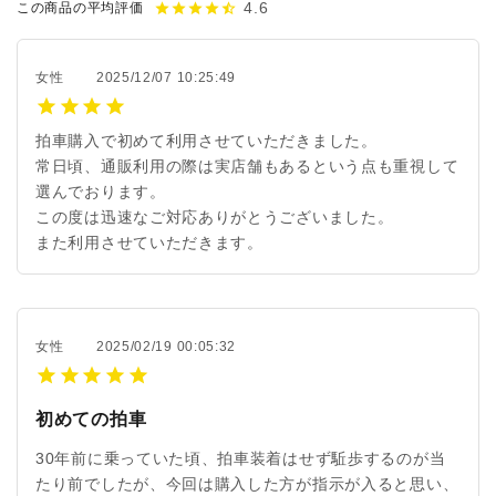
4.6
star
star
star
star
star_half
この商品の平均評価
女性
2025/12/07 10:25:49
拍車購入で初めて利用させていただきました。
常日頃、通販利用の際は実店舗もあるという点も重視して
選んでおります。
この度は迅速なご対応ありがとうございました。
また利用させていただきます。
女性
2025/02/19 00:05:32
初めての拍車
30年前に乗っていた頃、拍車装着はせず駈歩するのが当
たり前でしたが、今回は購入した方が指示が入ると思い、