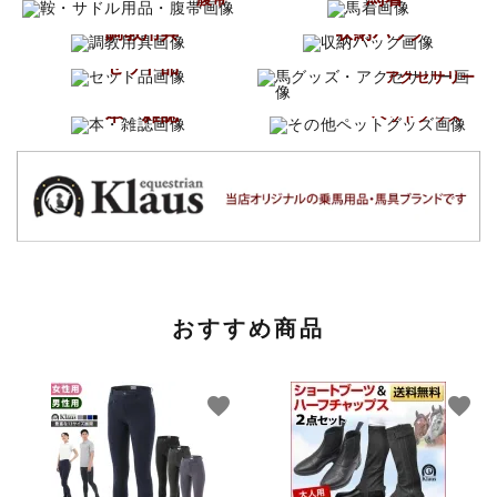
調教用具
収納バッグ
馬グッズ
セット品
アクセサリー
その他
本・雑誌
ペットグッズ
おすすめ商品
favorite
favorite