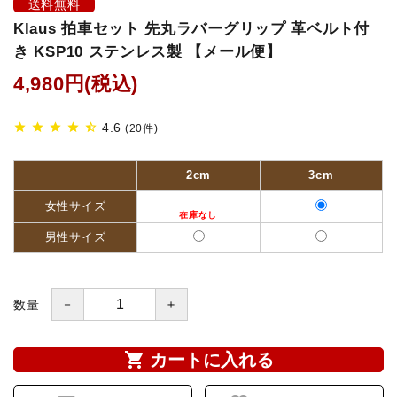
送料無料
Klaus 拍車セット 先丸ラバーグリップ 革ベルト付
鐙(あぶみ)・鐙革
き KSP10 ステンレス製 【メール便】
ゼッケン・パッド
4,980円(税込)
頭絡・手綱・ハミ・耳ネット
4.6
star
star
star
star
star_half
(20件)
ホルター・ロープ
2cm
3cm
女性サイズ
馬プロテクター・肢巻・わんこ
男性サイズ
手入れ用品・厩舎用品
鞍・サドル用品・腹帯
－
＋
数量
馬着
shopping_cart
カートに入れる
調教用具