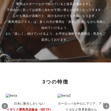
乗馬はスポーツなので続けていると道具は傷みますし、
子供向けに至っては成長に合わせて買い替えが必要となってきます。
しかも商品が高価だと、続けるのがとても大変になります。
「乗馬用品プラス」は、多くの方が乗馬を「身近」に感じながら気軽に
始めていけるよう、
また「楽しく」続けていけるよう、お手頃な価格で乗馬用品・馬具をご
提供しております。
3つの特徴
日本に数社しかいない
ヨーロッパを中心にアジア、アメ
イギリス乗馬用品協会（BETA）
リカなど世界各国から