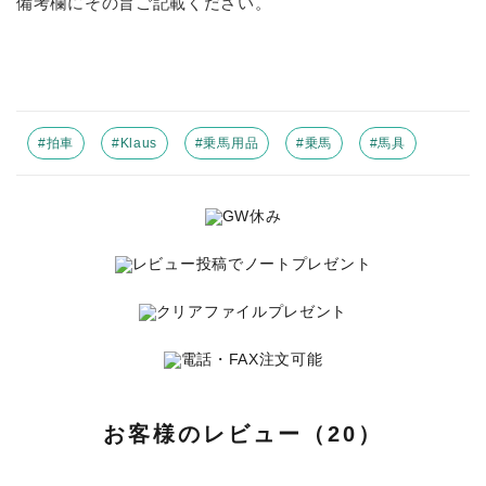
備考欄にその旨ご記載ください。
#拍車
#Klaus
#乗馬用品
#乗馬
#馬具
お客様のレビュー（20）