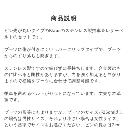
INFORMATIOM
お買い物ガイド
商品説明
よくあるご質問（FAQ）
ピン先が丸いタイプのKlausのステンレス製拍車＆レザーベ
ルトのセットです。
交換・返品について
プライバシーポリシー
ブーツに傷が付きにくいラバーグリップタイプで、ブーツ
からのずり落ちも防ぎます。
特定商取引法について
ステンレス製ですので錆びずに長持ちします。合金製のも
お問い合わせ
のに比べると剛性がありますが、力を強く加えると曲がり
ますので横幅をブーツに合わせて調整可能です。
ACCOUNT MENU
ようこそ ゲスト 様
拍車を留めるベルトがセットになっています。丈夫な本革
製です。
meeting_room
person
ログイン
新規会員登録
ブーツの形等にもよりますが、ブーツのサイズが25cm以上
の場合は男性サイズ、それより小さい場合は女性サイズ、
という基準でサイズをお選びください。ピンの長さは2cm