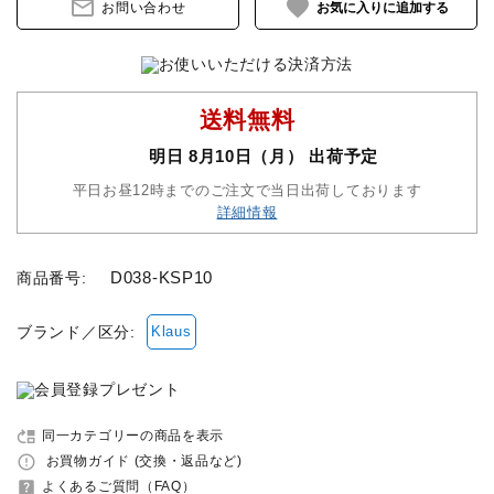
mail_outline
favorite
お問い合わせ
セット品
収納バッグ
送料無料
明日 8月10日（月） 出荷予定
馬グッズ・アクセサリー
平日お昼12時までのご注文で当日出荷しております
詳細情報
本・雑誌
その他ペットグッズ
D038-KSP10
商品番号:
ブランド／区分:
アウトレット商品
Klaus
ブランド一覧
move_up
同一カテゴリーの商品を表示
コンテンツ記事
error_outline
お買物ガイド (交換・返品など)
help_center
よくあるご質問（FAQ）