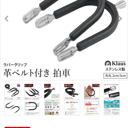
キュロット・ズボン
プロテクターベスト
ブーツ・ブーツバッグ
ハーフチャップス・靴下
拍車・拍車ベルト
手袋（グローブ）
鞭（ムチ）
乗馬ウェア・下着・雨具
競技用ウェア