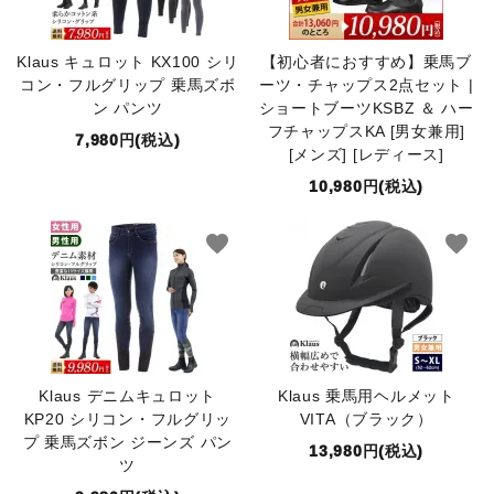
Klaus キュロット KX100 シリ
【初心者におすすめ】乗馬ブ
コン・フルグリップ 乗馬ズボ
ーツ・チャップス2点セット |
ン パンツ
ショートブーツKSBZ ＆ ハー
フチャップスKA [男女兼用]
7,980円(税込)
[メンズ] [レディース]
10,980円(税込)
favorite
favorite
Klaus デニムキュロット
Klaus 乗馬用ヘルメット
KP20 シリコン・フルグリッ
VITA（ブラック）
プ 乗馬ズボン ジーンズ パン
13,980円(税込)
ツ