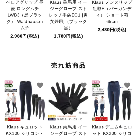
ベロアグリップ 長
Klaus 乗馬用 イー
Klaus ノンスリップ
鞭 ロングムチ
ジーグローブ スト
短鞭E（バーガンデ
LWB3（黒ブラッ
レッチ手袋EG1 [男
ィ） ショート鞭
ク） Waldhausen
女兼用]（ブラック
65cm
ムチ
黒）
2,480円(税込)
2,980円(税込)
1,780円(税込)
売れ筋商品
favorite
favorite
favorite
Klaus キュロット
Klaus 乗馬用 イー
Klaus デニムキュロ
KX100 シリコン・
ジーグローブ スト
ット KX200 シリコ