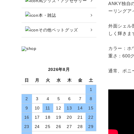
馬グッズ・アクセサリー
収納バッグ
ANKY独
ーリングア
本・雑誌
馬グッズ・アクセサリー
外面シェル
その他ペットグッズ
本・雑誌
しく輝きま
カラー：ホ
その他ペットグッズ
重さ：600
アウトレット商品
2026年8月
通常、ポニ
ブランド一覧
日
月
火
水
木
金
土
1
コンテンツ記事
2
3
4
5
6
7
8
9
10
11
12
13
14
15
INFORMATIOM
16
17
18
19
20
21
22
お買い物ガイド
23
24
25
26
27
28
29