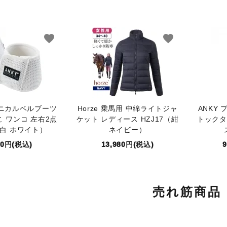
favorite
favorite
クニカルベルブーツ
Horze 乗馬用 中綿ライトジャ
ANKY
こ ワンコ 左右2点
ケット レディース HZJ17（紺
トックタ
白 ホワイト）
ネイビー）
80円(税込)
13,980円(税込)
売れ筋商品