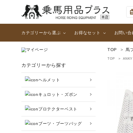
card_g
カテゴリーから選ぶ
お得なセット
お問い合
TOP
馬
ヘルメット
大人用２点セット (足まわ
TOP
ANKY
search
カテゴリーから探す
ハーフチャップス・靴下
女性用ハイグレード2点セ
ヘルメット
乗馬ウェア・下着・雨具
カテゴリーから探す
キュロット・ズボン
頭絡・手綱・ハミ・耳ネット
ヘルメット
プロテクターベスト
キュロット・ズボン
鞍・サドル用品・腹帯
ブーツ・ブーツバッグ
プロテクターベスト
収納バッグ