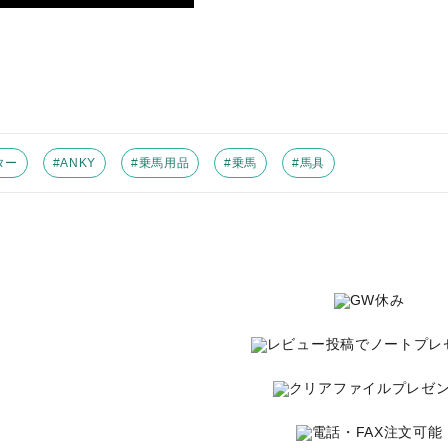
ター
#ANKY
#乗馬用品
#乗馬
#馬具