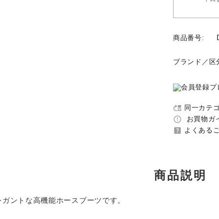
商品番号:
ブランド／区
同一カテ
move_up
お買物ガイ
error_outline
よくあるご
help_center
商品説明
エレガントな高機能ホースブーツです。