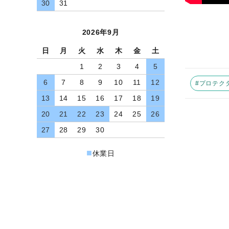
30
31
よくあるご質問（FAQ）
交換・返品について
2026年9月
プライバシーポリシー
日
月
火
水
木
金
土
特定商取引法について
1
2
3
4
5
お問い合わせ
6
7
8
9
10
11
12
#プロテク
13
14
15
16
17
18
19
ACCOUNT MENU
20
21
22
23
24
25
26
ようこそ ゲスト 様
27
28
29
30
meeting_room
person
ログイン
新規会員登録
■
休業日