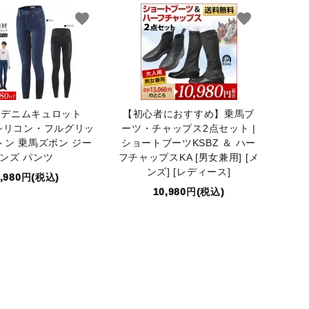
favorite
favorite
us デニムキュロット
【初心者におすすめ】乗馬ブ
0 シリコン・フルグリッ
ーツ・チャップス2点セット |
トン 乗馬ズボン ジー
ショートブーツKSBZ ＆ ハー
ンズ パンツ
フチャップスKA [男女兼用] [メ
ンズ] [レディース]
7,980円(税込)
10,980円(税込)