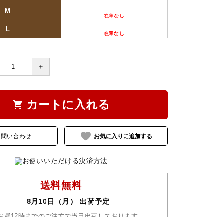
M
L
＋
カートに入れる
shopping_cart
favorite
お問い合わせ
送料無料
8月10日（月） 出荷予定
お昼12時までのご注文で当日出荷しております