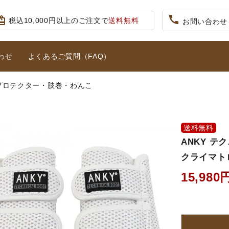
call
iftcard
税込10,000円以上のご注文で
送料無料
お問い合わせ
わせ
よくあるご質問（FAQ）
プロテクター・肢巻・わんこ
キュロット・ズボン
プロテクターベスト
り)
大人用スタート5点セット
ジュニア用
り）
拍車・拍車ベルト
手袋（グローブ）
送料無料
ット
女性用ハイグレード5点セット
ANKY テ
競技用ウェア
鐙(あぶみ)・鐙革
クライマト
ホルター・ロープ
馬プロテクター・肢巻
15,980
こ
馬着
調教用具
馬グッズ・アクセサリー
本・雑誌