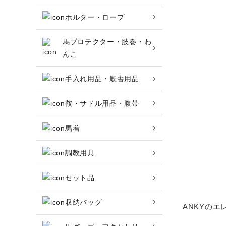
ホルター・ロープ
頭絡・手綱・ハミ・耳ネット
馬プロテクター・肢巻・わ
ホルター・ロープ
んこ
馬プロテクター・肢巻・わんこ
手入れ用品・厩舎用品
手入れ用品・厩舎用品
鞍・サドル用品・腹帯
鞍・サドル用品・腹帯
馬着
調教用具
馬着
セット品
調教用具
収納バッグ
セット品
ANKYの