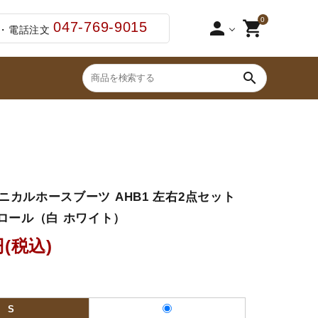
0
person
shopping_cart
047-769-9015
・電話注文
search
ブーツ・ブーツバッグ
2点セット（足まわ
ジュニア用スタート5点セット
鞭（ムチ）
クニカルホースブーツ AHB1 左右2点セット
ゼッケン・パッド
ロール（白 ホワイト）
・わん
手入れ用品・厩舎用品
円(税込)
セット品
S
その他ペットグッズ