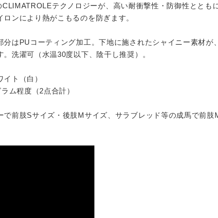
自のCLIMATROLEテクノロジーが、高い耐衝撃性・防御性と
イロンにより熱がこもるのを防ぎます。
部分はPUコーティング加工。下地に施されたシャイニー素材が
す。洗濯可（水温30度以下、陰干し推奨）。
ワイト（白）
グラム程度（2点合計）
ーで前肢Sサイズ・後肢Mサイズ、サラブレッド等の成馬で前肢