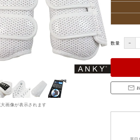
ブランド一覧
コンテンツ記事
－
数量
mail_outline
拡大画像が表示されます
平日