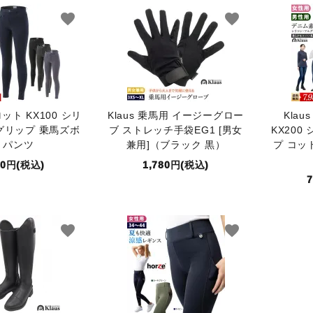
favorite
favorite
ロット KX100 シリ
Klaus 乗馬用 イージーグロー
Kla
グリップ 乗馬ズボ
ブ ストレッチ手袋EG1 [男女
KX20
 パンツ
兼用]（ブラック 黒）
プ コッ
80円(税込)
1,780円(税込)
favorite
favorite