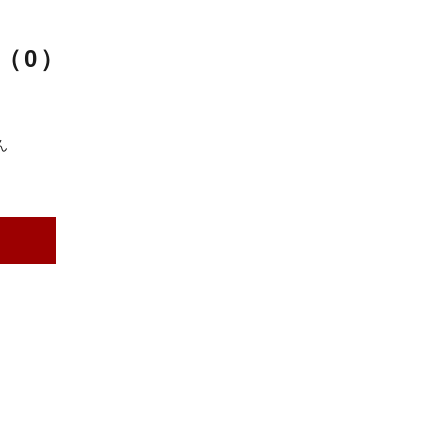
（0）
ん