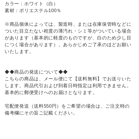
INFORMATIOM
カラー：ホワイト（白）
素材：ポリエステル100％
お買い物ガイド
※商品個体によっては、製造時、または在庫保管時などに
よくあるご質問（FAQ）
ついた目立たない程度の薄汚れ・シミ等がついている場合
があります（基本的に軽度のものですが、白のため少し目
交換・返品について
につく場合があります）。あらかじめご了承のほどお願い
いたします。
プライバシーポリシー
特定商取引法について
◆◆商品の発送について◆◆
お問い合わせ
こちらの商品は、メール便にて【送料無料】でお送りいた
します。商品代引および到着日時指定は利用できません。
ACCOUNT MENU
基本的に郵便受けへのお届けとなります。
ようこそ ゲスト 様
宅配便発送（送料550円）をご希望の場合は、ご注文時の
備考欄にその旨ご記載ください。
meeting_room
person
ログイン
新規会員登録