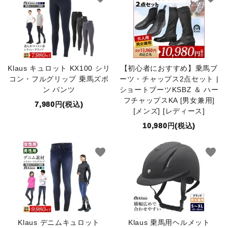
Klaus キュロット KX100 シリ
【初心者におすすめ】乗馬ブ
コン・フルグリップ 乗馬ズボ
ーツ・チャップス2点セット |
ン パンツ
ショートブーツKSBZ ＆ ハー
フチャップスKA [男女兼用]
7,980円(税込)
[メンズ] [レディース]
10,980円(税込)
favorite
favorite
Klaus デニムキュロット
Klaus 乗馬用ヘルメット