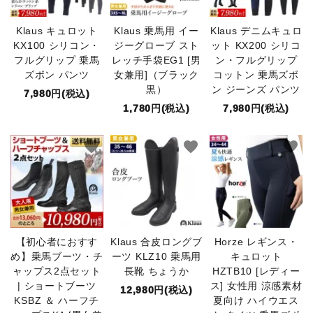
Klaus キュロット
Klaus 乗馬用 イー
Klaus デニムキュロ
KX100 シリコン・
ジーグローブ スト
ット KX200 シリコ
フルグリップ 乗馬
レッチ手袋EG1 [男
ン・フルグリップ
ズボン パンツ
女兼用]（ブラック
コットン 乗馬ズボ
黒）
ン ジーンズ パンツ
7,980円(税込)
1,780円(税込)
7,980円(税込)
favorite
favorite
favorite
【初心者におすす
Klaus 合皮ロングブ
Horze レギンス・
め】乗馬ブーツ・チ
ーツ KLZ10 乗馬用
キュロット
ャップス2点セット
長靴 ちょうか
HZTB10 [レディー
| ショートブーツ
ス] 女性用 涼感素材
12,980円(税込)
KSBZ ＆ ハーフチ
夏向け ハイウエス