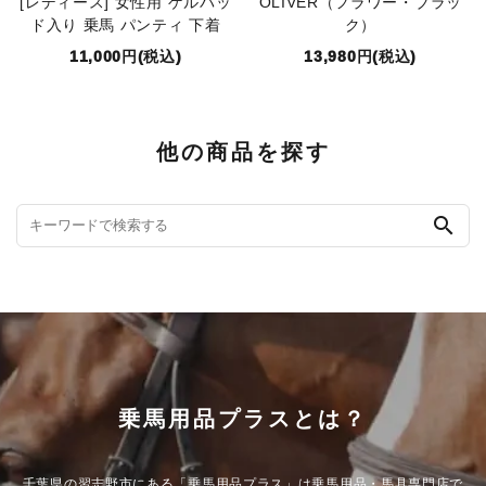
[レディース] 女性用 ゲルパッ
OLIVER（フラワー・ブラッ
ド入り 乗馬 パンティ 下着
ク）
11,000円(税込)
13,980円(税込)
他の商品を探す
search
乗馬用品プラスとは？
千葉県の習志野市にある「乗馬用品プラス」は乗馬用品・馬具専門店で