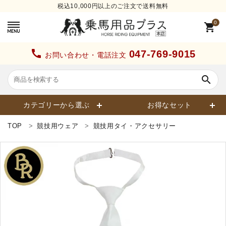
税込10,000円以上のご注文で送料無料
0
shopping_cart
call
047-769-9015
お問い合わせ・電話注文
search
カテゴリーから選ぶ
お得なセット
TOP
競技用ウェア
競技用タイ・アクセサリー
search
カテゴリーから探す
ヘルメット