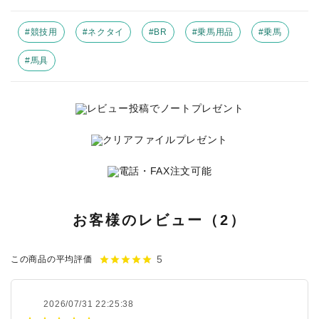
#競技用
#ネクタイ
#BR
#乗馬用品
#乗馬
#馬具
お客様のレビュー（2）
5
star
star
star
star
star
この商品の平均評価
2026/07/31 22:25:38