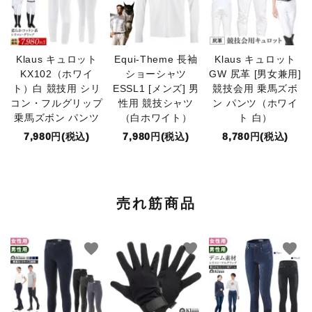
Klaus キュロット
Equi-Theme 長袖
Klaus キュロット
KX102（ホワイ
ショーシャツ
GW 尻革 [男女兼用]
ト）白 競技用 シリ
ESSL1 [メンズ] 男
競技会用 乗馬ズボ
コン・フルグリップ
性用 競技シャツ
ン パンツ（ホワイ
乗馬ズボン パンツ
（白ホワイト）
ト 白）
7,980円(税込)
7,980円(税込)
8,780円(税込)
売れ筋商品
favorite
favorite
favorite