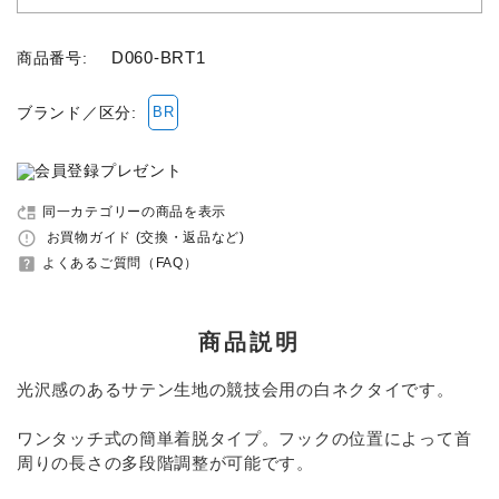
セット品
D060-BRT1
商品番号:
収納バッグ
ブランド／区分:
BR
馬グッズ・アクセサリー
move_up
同一カテゴリーの商品を表示
本・雑誌
error_outline
お買物ガイド (交換・返品など)
help_center
よくあるご質問（FAQ）
その他ペットグッズ
アウトレット商品
商品説明
光沢感のあるサテン生地の競技会用の白ネクタイです。
ブランド一覧
ワンタッチ式の簡単着脱タイプ。フックの位置によって首
コンテンツ記事
周りの長さの多段階調整が可能です。