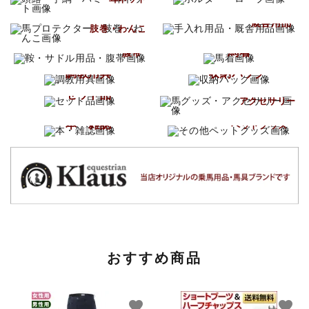
手入れ用品
馬プロテクター
厩舎用品
肢巻・わんこ
鞍・サドル用品
馬着
腹帯
調教用具
収納バッグ
馬グッズ
セット品
アクセサリー
その他
本・雑誌
ペットグッズ
おすすめ商品
favorite
favorite