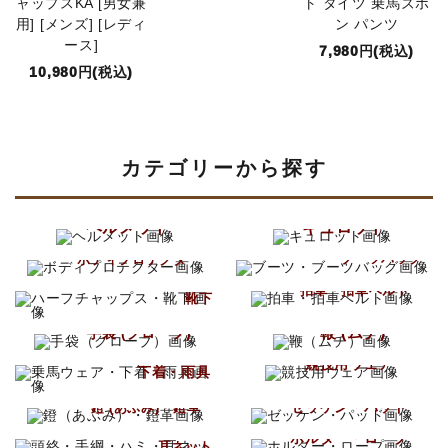
ャップスKA [男女兼
ト タイツ 乗馬ズボ
用] [メンズ] [レディ
ン パンツ
ース]
7,980円(税込)
10,980円(税込)
カテゴリーから探す
ヘルメット
キュロット
ブーツ
ボディプロテクター
ブーツバッグ
ハーフチャップス
拍車・拍車ベルト
靴下
鞭 (ムチ)
手袋 (グローブ)
乗馬ウェア
競技用ウェア
下着・雨具
ゼッケン・パッド
鐙 (あぶみ)・鐙革
頭絡・手綱・ハミ
ホルター・ロープ
耳ネット