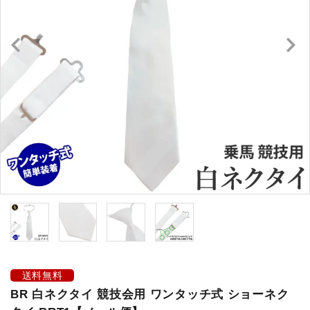
キュロット・ズボン
プロテクターベスト
ブーツ・ブーツバッグ
ハーフチャップス・靴下
拍車・拍車ベルト
手袋（グローブ）
鞭（ムチ）
乗馬ウェア・下着・雨具
送料無料
BR 白ネクタイ 競技会用 ワンタッチ式 ショーネク
競技用ウェア