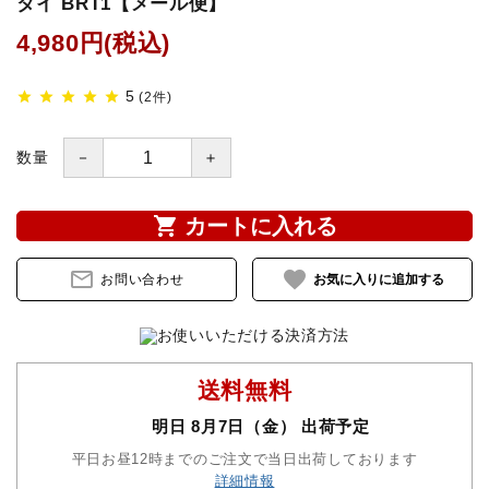
タイ BRT1【メール便】
4,980円(税込)
鐙(あぶみ)・鐙革
ゼッケン・パッド
5
star
star
star
star
star
(2件)
頭絡・手綱・ハミ・耳ネット
－
＋
数量
ホルター・ロープ
shopping_cart
カートに入れる
馬プロテクター・肢巻・わんこ
mail_outline
favorite
お問い合わせ
手入れ用品・厩舎用品
鞍・サドル用品・腹帯
送料無料
明日 8月7日（金） 出荷予定
馬着
平日お昼12時までのご注文で当日出荷しております
詳細情報
調教用具