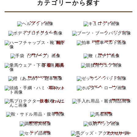
カテゴリーから探す
ヘルメット
キュロット
ブーツ
ボディプロテクター
ブーツバッグ
ハーフチャップス
拍車・拍車ベルト
靴下
鞭 (ムチ)
手袋 (グローブ)
乗馬ウェア
競技用ウェア
下着・雨具
ゼッケン・パッド
鐙 (あぶみ)・鐙革
頭絡・手綱・ハミ
ホルター・ロープ
耳ネット
手入れ用品
馬プロテクター
厩舎用品
肢巻・わんこ
鞍・サドル用品
馬着
腹帯
調教用具
収納バッグ
馬グッズ
セット品
アクセサリー