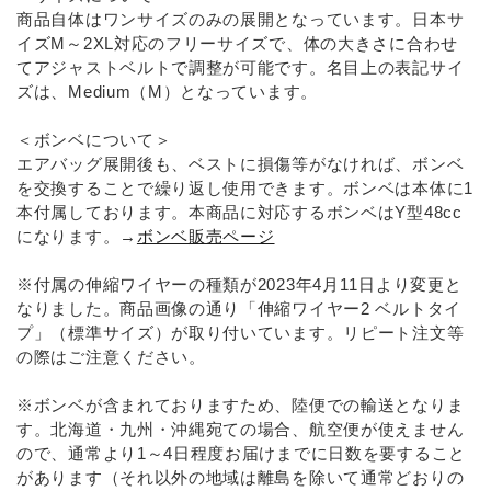
商品自体はワンサイズのみの展開となっています。日本サ
イズM～2XL対応のフリーサイズで、体の大きさに合わせ
てアジャストベルトで調整が可能です。名目上の表記サイ
ズは、Medium（M）となっています。
＜ボンベについて＞
エアバッグ展開後も、ベストに損傷等がなければ、ボンベ
を交換することで繰り返し使用できます。ボンベは本体に1
本付属しております。本商品に対応するボンベはY型48cc
になります。→
ボンベ販売ページ
※付属の伸縮ワイヤーの種類が2023年4月11日より変更と
なりました。商品画像の通り「伸縮ワイヤー2 ベルトタイ
プ」（標準サイズ）が取り付いています。リピート注文等
の際はご注意ください。
※ボンベが含まれておりますため、陸便での輸送となりま
す。北海道・九州・沖縄宛ての場合、航空便が使えません
ので、通常より1～4日程度お届けまでに日数を要すること
があります（それ以外の地域は離島を除いて通常どおりの