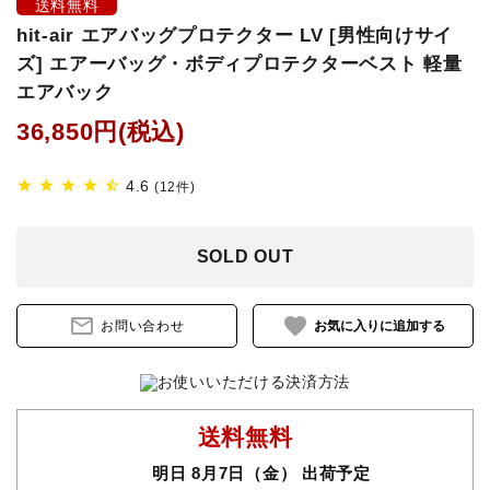
送料無料
hit-air エアバッグプロテクター LV [男性向けサイ
鐙(あぶみ)・鐙革
ズ] エアーバッグ・ボディプロテクターベスト 軽量
エアバック
ゼッケン・パッド
36,850円(税込)
頭絡・手綱・ハミ・耳ネット
4.6
star
star
star
star
star_half
(12件)
ホルター・ロープ
SOLD OUT
馬プロテクター・肢巻・わんこ
手入れ用品・厩舎用品
mail_outline
favorite
お問い合わせ
鞍・サドル用品・腹帯
馬着
送料無料
明日 8月7日（金） 出荷予定
調教用具