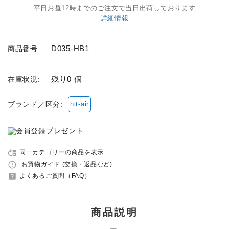
平日お昼12時までのご注文で当日出荷しております
詳細情報
セット品
D035-HB1
商品番号:
収納バッグ
馬グッズ・アクセサリー
残り0 個
在庫状況:
本・雑誌
ブランド／区分:
hit-air
その他ペットグッズ
move_up
同一カテゴリーの商品を表示
アウトレット商品
error_outline
お買物ガイド (交換・返品など)
help_center
よくあるご質問（FAQ）
ブランド一覧
コンテンツ記事
商品説明