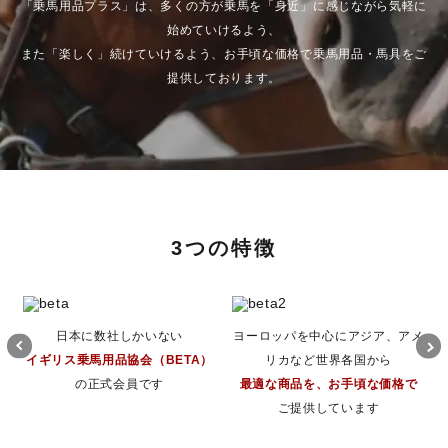
「乗馬用品プラス」は、多くの方が乗馬を「身近」に感じながら気軽に
始めていけるよう、
また「楽しく」続けていけるよう、お手頃な価格で乗馬用品・馬具をご
提供しております。
3つの特徴
日本に数社しかいない
ヨーロッパを中心にアジア、アメ
イギリス乗馬用品協会（BETA）
リカなど世界各国から
の正式会員です
最適な商品を、お手頃な価格で
ご提供しています