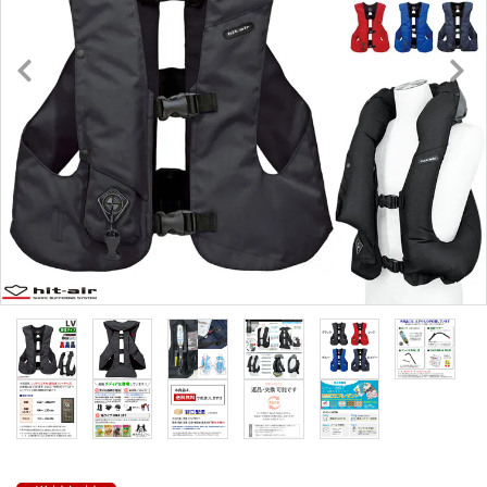
キュロット・ズボン
プロテクターベスト
ブーツ・ブーツバッグ
ハーフチャップス・靴下
拍車・拍車ベルト
手袋（グローブ）
鞭（ムチ）
乗馬ウェア・下着・雨具
競技用ウェア