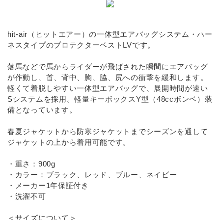
INFORMATIOM
お買い物ガイド
hit-air（ヒットエアー）の一体型エアバッグシステム・ハー
ネスタイプのプロテクターベストLVです。
よくあるご質問（FAQ）
交換・返品について
落馬などで馬からライダーが飛ばされた瞬間にエアバッグ
が作動し、首、背中、胸、脇、尻への衝撃を緩和します。
プライバシーポリシー
軽くて着脱しやすい一体型エアバッグで、展開時間が速い
Sシステムを採用。軽量キーボックスY型（48ccボンベ）装
特定商取引法について
備となっています。
お問い合わせ
春夏ジャケットから防寒ジャケットまでシーズンを通して
ジャケットの上から着用可能です。
ACCOUNT MENU
ようこそ ゲスト 様
・重さ：900g
・カラー：ブラック、レッド、ブルー、ネイビー
meeting_room
person
ログイン
新規会員登録
・メーカー1年保証付き
・洗濯不可
＜サイズについて＞