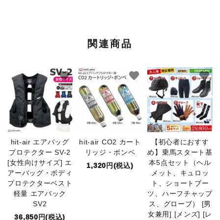
関連商品
favorite
favorite
favorite
hit-air エアバッグ
hit-air CO2 カート
【初心者におすす
プロテクター SV-2
リッジ・ボンベ
め】乗馬スタート基
[女性向けサイズ] エ
本5点セット（ヘル
1,320円(税込)
アーバッグ・ボディ
メット、キュロッ
プロテクターベスト
ト、ショートブー
軽量 エアバック
ツ、ハーフチャップ
SV2
ス、グローブ） [男
女兼用] [メンズ] [レ
36,850円(税込)