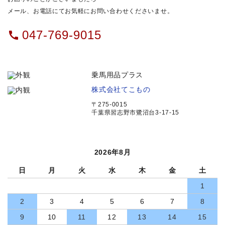
メール、お電話にてお気軽にお問い合わせくださいませ。
047-769-9015
call
乗馬用品プラス
株式会社てこもの
〒275-0015
千葉県習志野市鷺沼台3-17-15
2026年8月
日
月
火
水
木
金
土
1
2
3
4
5
6
7
8
9
10
11
12
13
14
15