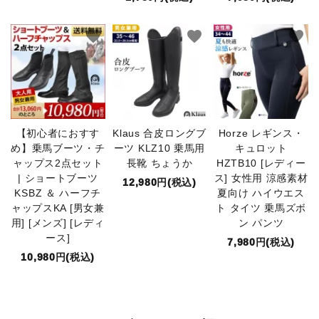
favorite
favorite
favorite
【初心者におすす
Klaus 合皮ロングブ
Horze レギンス・
め】乗馬ブーツ・チ
ーツ KLZ10 乗馬用
キュロット
ャップス2点セット
長靴 ちょうか
HZTB10 [レディー
| ショートブーツ
ス] 女性用 涼感素材
12,980円(税込)
KSBZ ＆ ハーフチ
夏向け ハイウエス
ャップスKA [男女兼
ト タイツ 乗馬ズボ
用] [メンズ] [レディ
ン パンツ
ース]
7,980円(税込)
10,980円(税込)