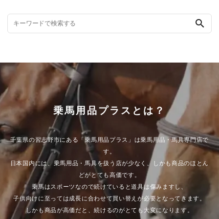
search
乗馬用品プラスとは？
千葉県の習志野市にある「乗馬用品プラス」は乗馬用品・馬具専門店で
す。
日本国内には、乗馬用品・馬具を扱う店が少なく、しかも商品のほとん
どがとても高価です。
乗馬はスポーツなので続けていると道具は傷みますし、
子供向けに至っては成長に合わせて買い替えが必要となってきます。
しかも商品が高価だと、続けるのがとても大変になります。