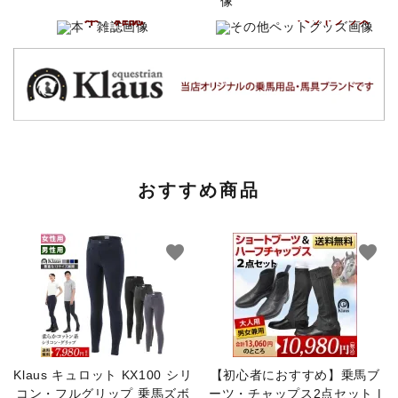
その他
本・雑誌
ペットグッズ
おすすめ商品
favorite
favorite
Klaus キュロット KX100 シリ
【初心者におすすめ】乗馬ブ
コン・フルグリップ 乗馬ズボ
ーツ・チャップス2点セット |