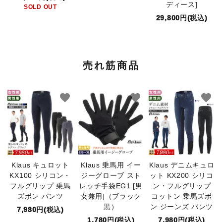
ディース]
SOLD OUT
29,800円(税込)
売れ筋商品
favorite
favorite
favorite
Klaus キュロット
Klaus 乗馬用 イー
Klaus デニムキュロ
KX100 シリコン・
ジーグローブ スト
ット KX200 シリコ
フルグリップ 乗馬
レッチ手袋EG1 [男
ン・フルグリップ
ズボン パンツ
女兼用]（ブラック
コットン 乗馬ズボ
黒）
ン ジーンズ パンツ
7,980円(税込)
1,780円(税込)
7,980円(税込)