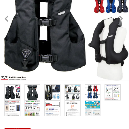
キュロット・ズボン
プロテクターベスト
ブーツ・ブーツバッグ
ハーフチャップス・靴下
拍車・拍車ベルト
手袋（グローブ）
鞭（ムチ）
乗馬ウェア・下着・雨具
競技用ウェア