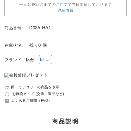
平日お昼12時までのご注文で当日出荷しております
詳細情報
セット品
D035-HA1
商品番号:
収納バッグ
馬グッズ・アクセサリー
残り0 個
在庫状況:
本・雑誌
ブランド／区分:
hit-air
その他ペットグッズ
move_up
同一カテゴリーの商品を表示
アウトレット商品
error_outline
お買物ガイド (交換・返品など)
help_center
よくあるご質問（FAQ）
ブランド一覧
コンテンツ記事
商品説明