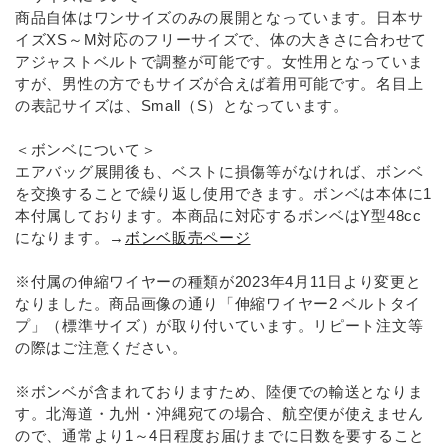
商品自体はワンサイズのみの展開となっています。日本サ
イズXS～M対応のフリーサイズで、体の大きさに合わせて
アジャストベルトで調整が可能です。女性用となっていま
すが、男性の方でもサイズが合えば着用可能です。名目上
の表記サイズは、Small（S）となっています。
＜ボンベについて＞
エアバッグ展開後も、ベストに損傷等がなければ、ボンベ
を交換することで繰り返し使用できます。ボンベは本体に1
本付属しております。本商品に対応するボンベはY型48cc
になります。→
ボンベ販売ページ
※付属の伸縮ワイヤーの種類が2023年4月11日より変更と
なりました。商品画像の通り「伸縮ワイヤー2 ベルトタイ
プ」（標準サイズ）が取り付いています。リピート注文等
の際はご注意ください。
※ボンベが含まれておりますため、陸便での輸送となりま
す。北海道・九州・沖縄宛ての場合、航空便が使えません
ので、通常より1～4日程度お届けまでに日数を要すること