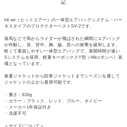
INFORMATIOM
お買い物ガイド
hit-air（ヒットエアー）の一体型エアバッグシステム・ハー
ネスタイプのプロテクターベストSV-2です。
よくあるご質問（FAQ）
交換・返品について
落馬などで馬からライダーが飛ばされた瞬間にエアバッグ
が作動し、首、背中、胸、脇、尻への衝撃を緩和します。
プライバシーポリシー
軽くて着脱しやすい一体型エアバッグで、展開時間が速い
Sシステムを採用。軽量キーボックスY型（48ccボンベ）装
特定商取引法について
備となっています。
お問い合わせ
春夏ジャケットから防寒ジャケットまでシーズンを通して
ジャケットの上から着用可能です。
ACCOUNT MENU
ようこそ ゲスト 様
・重さ：810g
・カラー：ブラック、レッド、ブルー、ネイビー
meeting_room
person
ログイン
新規会員登録
・メーカー1年保証付き
・洗濯不可
＜サイズについて＞