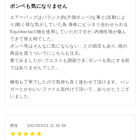
ボンベも気になりません
エアーバッグはバランス的(片側ボンベ)な事と(反動によ
り)動く様な気がしていた為 身体にピッタリ合わせられる
Equlibertaの物を使用していたのですが､内側生地が傷ん
できて替え時でした。
ボンベ等はそんなに気にならない…との助言もあり､他の
商品を買うついでにこちらも注文｡
着てみましたが､ウエストも調節でき､ボンベも気にする程
ではありませんでした。
梱包も丁寧でしたので気持ち良く使わせて頂けます。ハン
ガーとかわいいファイル迄付けて頂いて…ありがとうござ
いました。
男性
2022/03/15 11:32:44