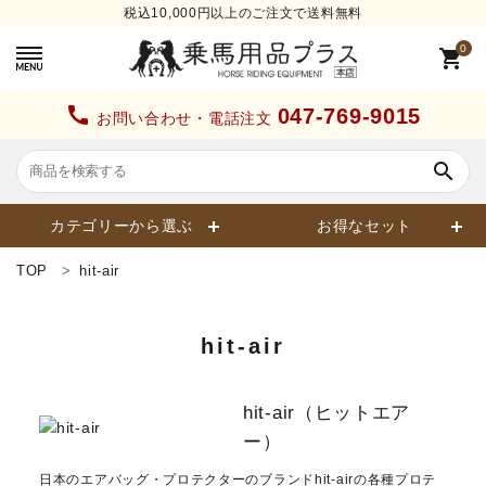
税込10,000円以上のご注文で送料無料
0
shopping_cart
call
047-769-9015
お問い合わせ・電話注文
search
カテゴリーから選ぶ
お得なセット
TOP
hit-air
search
hit-air
カテゴリーから探す
hit-air（ヒットエア
ー）
ヘルメット
日本のエアバッグ・プロテクターのブランドhit-airの各種プロテ