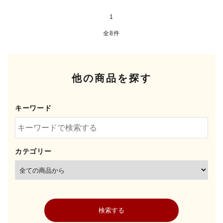
INFORMATIOM
1
お買い物ガイド
全8件
よくあるご質問（FAQ）
交換・返品について
他の商品を探す
プライバシーポリシー
特定商取引法について
キーワード
お問い合わせ
ACCOUNT MENU
カテゴリー
ようこそ ゲスト 様
meeting_room
person
ログイン
新規会員登録
検索する