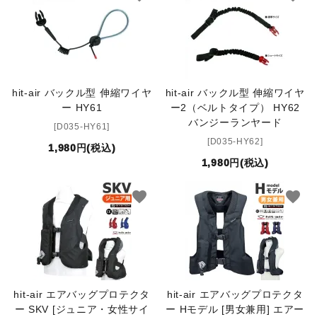
鐙(あぶみ)・鐙革
ゼッケン・パッド
hit-air バックル型 伸縮ワイヤ
hit-air バックル型 伸縮ワイヤ
頭絡・手綱・ハミ・耳ネット
ー HY61
ー2（ベルトタイプ） HY62
バンジーランヤード
[D035-HY61]
ホルター・ロープ
[D035-HY62]
1,980円(税込)
1,980円(税込)
馬プロテクター・肢巻・わんこ
favorite
favorite
手入れ用品・厩舎用品
鞍・サドル用品・腹帯
馬着
hit-air エアバッグプロテクタ
hit-air エアバッグプロテクタ
ー SKV [ジュニア・女性サイ
ー Hモデル [男女兼用] エアー
調教用具