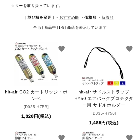
クターを取り扱っています。
キュロット・ズボン
[ 並び順を変更 ]
-
おすすめ順
-
価格順
-
新着順
プロテクターベスト
全 [8] 商品中 [1-8] 商品を表示しています
ブーツ・ブーツバッグ
favorite
favorite
ハーフチャップス・靴下
拍車・拍車ベルト
手袋（グローブ）
hit-air CO2 カートリッジ・ボ
hit-air サドルストラップ
ンベ
HY50 エアバッグプロテクタ
鞭（ムチ）
ー用 サドルホルダー
[D035-HZBB]
[D035-HY50]
1,320円(税込)
乗馬ウェア・下着・雨具
1,485円(税込)
競技用ウェア
favorite
favorite