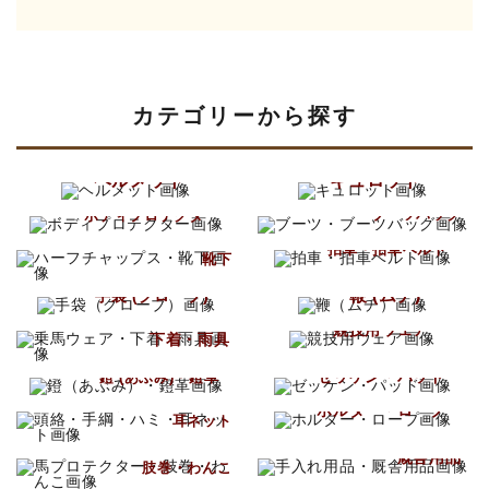
カテゴリーから探す
キーワード
ヘルメット
キュロット
ブーツ
ボディプロテクター
ブーツバッグ
ハーフチャップス
カテゴリー
拍車・拍車ベルト
靴下
鞭 (ムチ)
手袋 (グローブ)
乗馬ウェア
競技用ウェア
下着・雨具
ゼッケン・パッド
鐙 (あぶみ)・鐙革
検索する
頭絡・手綱・ハミ
ホルター・ロープ
耳ネット
手入れ用品
馬プロテクター
厩舎用品
肢巻・わんこ
鞍・サドル用品