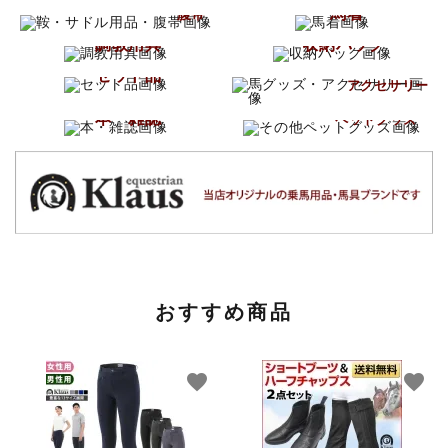
馬着
腹帯
調教用具
収納バッグ
馬グッズ
セット品
アクセサリー
その他
本・雑誌
ペットグッズ
おすすめ商品
favorite
favorite