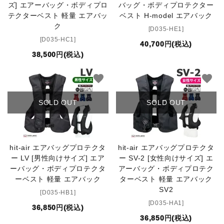
ズ] エアーバッグ・ボディプロ
バッグ・ボディプロテクター
テクターベスト 軽量 エアバッ
ベスト H-model エアバック
セット品
ク
[D035-HE1]
[D035-HC1]
40,700円(税込)
収納バッグ
38,500円(税込)
馬グッズ・アクセサリー
favorite
favorite
本・雑誌
SOLD OUT
SOLD OUT
その他ペットグッズ
hit-air エアバッグプロテクタ
hit-air エアバッグプロテクタ
アウトレット商品
ー LV [男性向けサイズ] エア
ー SV-2 [女性向けサイズ] エ
ーバッグ・ボディプロテクタ
アーバッグ・ボディプロテク
ブランド一覧
ーベスト 軽量 エアバック
ターベスト 軽量 エアバック
SV2
[D035-HB1]
コンテンツ記事
[D035-HA1]
36,850円(税込)
36,850円(税込)