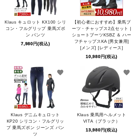
Klaus キュロット KX100 シリ
【初心者におすすめ】乗馬ブ
コン・フルグリップ 乗馬ズボ
ーツ・チャップス2点セット |
ン パンツ
ショートブーツKSBZ ＆ ハー
フチャップスKA [男女兼用]
7,980円(税込)
[メンズ] [レディース]
10,980円(税込)
favorite
favorite
Klaus デニムキュロット
Klaus 乗馬用ヘルメット
KP20 シリコン・フルグリッ
VITA（ブラック）
プ 乗馬ズボン ジーンズ パン
13,980円(税込)
ツ