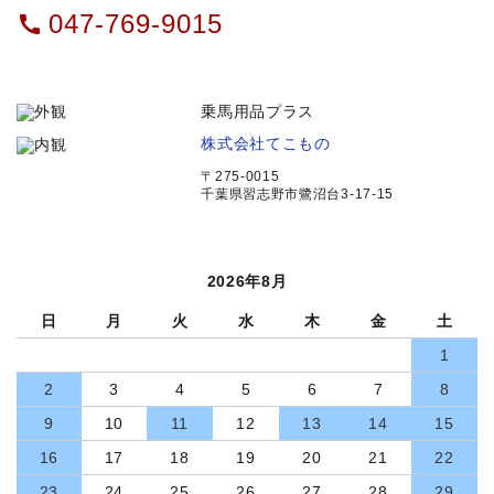
047-769-9015
call
乗馬用品プラス
株式会社てこもの
〒275-0015
千葉県習志野市鷺沼台3-17-15
2026年8月
日
月
火
水
木
金
土
1
2
3
4
5
6
7
8
9
10
11
12
13
14
15
16
17
18
19
20
21
22
23
24
25
26
27
28
29