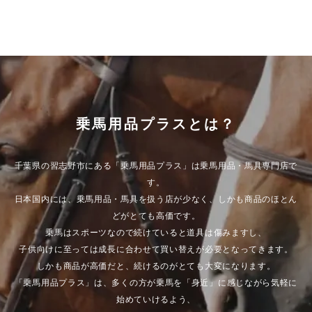
乗馬用品プラスとは？
千葉県の習志野市にある「乗馬用品プラス」は乗馬用品・馬具専門店で
す。
日本国内には、乗馬用品・馬具を扱う店が少なく、しかも商品のほとん
どがとても高価です。
乗馬はスポーツなので続けていると道具は傷みますし、
子供向けに至っては成長に合わせて買い替えが必要となってきます。
しかも商品が高価だと、続けるのがとても大変になります。
「乗馬用品プラス」は、多くの方が乗馬を「身近」に感じながら気軽に
始めていけるよう、