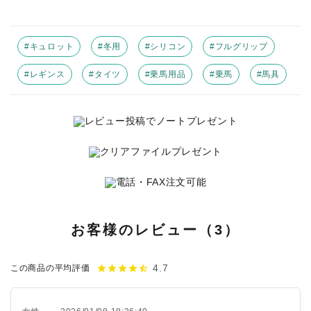
#キュロット
#冬用
#シリコン
#フルグリップ
#レギンス
#タイツ
#乗馬用品
#乗馬
#馬具
お客様のレビュー（3）
4.7
star
star
star
star
star_half
この商品の平均評価