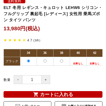
送料無料
ELT 冬用 レギンス・キュロット LEHW6 シリコン・
鐙(あぶみ)・鐙革
フルグリップ 裏起毛 [レディース] 女性用 乗馬ズボ
ン タイツ パンツ
ゼッケン・パッド
13,980円(税込)
頭絡・手綱・ハミ・耳ネット
4.7
star
star
star
star
star_half
(3件)
ホルター・ロープ
34
36
38
40
42
馬プロテクター・肢巻・わんこ
ブラック
手入れ用品・厩舎用品
－
＋
数量
鞍・サドル用品・腹帯
馬着
shopping_cart
カートに入れる
調教用具