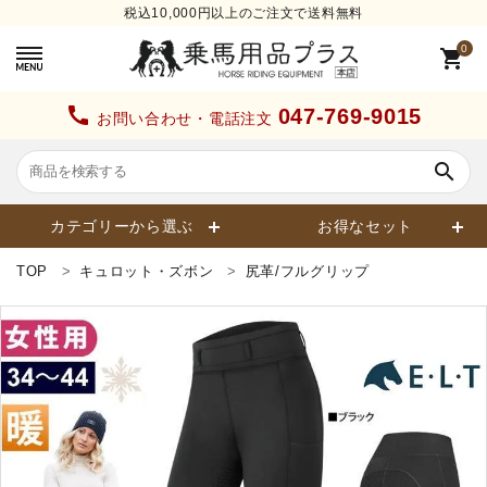
税込10,000円以上のご注文で送料無料
0
shopping_cart
call
047-769-9015
お問い合わせ・電話注文
search
カテゴリーから選ぶ
お得なセット
TOP
キュロット・ズボン
尻革/フルグリップ
search
カテゴリーから探す
ヘルメット