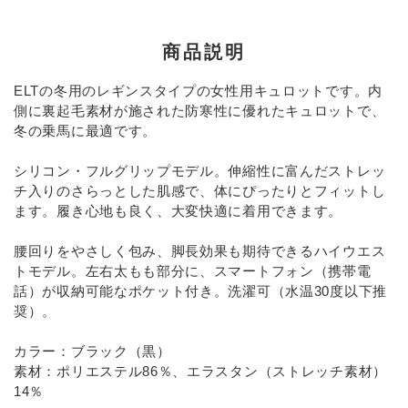
INFORMATIOM
商品説明
お買い物ガイド
よくあるご質問（FAQ）
ELTの冬用のレギンスタイプの女性用キュロットです。内
側に裏起毛素材が施された防寒性に優れたキュロットで、
交換・返品について
冬の乗馬に最適です。
プライバシーポリシー
シリコン・フルグリップモデル。伸縮性に富んだストレッ
特定商取引法について
チ入りのさらっとした肌感で、体にぴったりとフィットし
ます。履き心地も良く、大変快適に着用できます。
お問い合わせ
腰回りをやさしく包み、脚長効果も期待できるハイウエス
ACCOUNT MENU
トモデル。左右太もも部分に、スマートフォン（携帯電
ようこそ ゲスト 様
話）が収納可能なポケット付き。洗濯可（水温30度以下推
奨）。
meeting_room
person
ログイン
新規会員登録
カラー：ブラック（黒）
素材：ポリエステル86％、エラスタン（ストレッチ素材）
14％