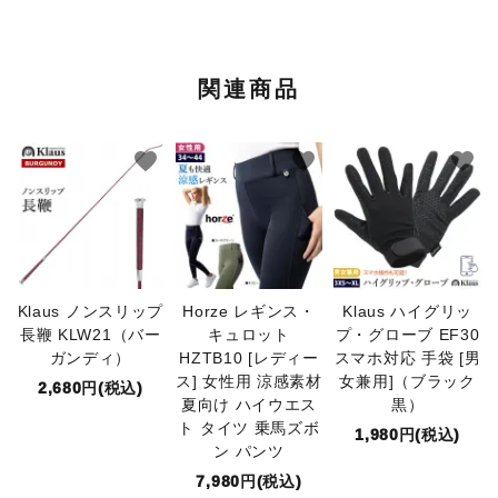
関連商品
favorite
favorite
favorite
Klaus ノンスリップ
Horze レギンス・
Klaus ハイグリッ
長鞭 KLW21（バー
キュロット
プ・グローブ EF30
ガンディ）
HZTB10 [レディー
スマホ対応 手袋 [男
ス] 女性用 涼感素材
女兼用]（ブラック
2,680円(税込)
夏向け ハイウエス
黒）
ト タイツ 乗馬ズボ
1,980円(税込)
ン パンツ
7,980円(税込)