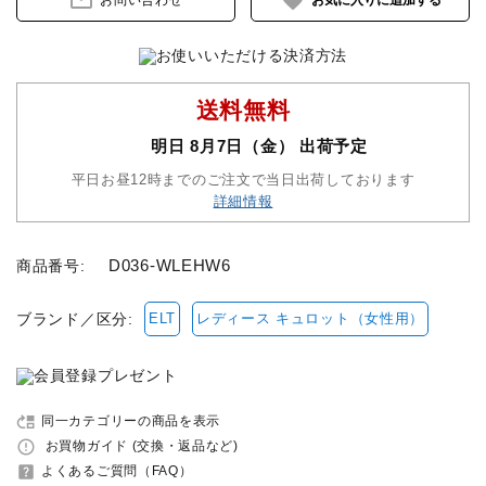
mail_outline
favorite
お問い合わせ
セット品
収納バッグ
送料無料
明日 8月7日（金） 出荷予定
馬グッズ・アクセサリー
平日お昼12時までのご注文で当日出荷しております
詳細情報
本・雑誌
D036-WLEHW6
商品番号:
その他ペットグッズ
ブランド／区分:
ELT
レディース キュロット（女性用）
アウトレット商品
ブランド一覧
move_up
同一カテゴリーの商品を表示
コンテンツ記事
error_outline
お買物ガイド (交換・返品など)
help_center
よくあるご質問（FAQ）