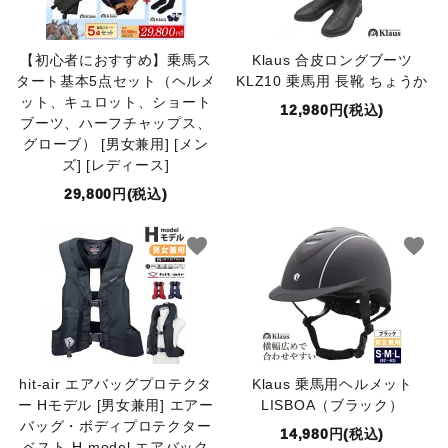
【初心者におすすめ】乗馬ス
Klaus 合皮ロングブーツ
タート基本5点セット（ヘルメ
KLZ10 乗馬用 長靴 ちょうか
ット、キュロット、ショート
12,980円(税込)
ブーツ、ハーフチャップス、
グローブ） [男女兼用] [メン
ズ] [レディース]
29,800円(税込)
favorite
favorite
hit-air エアバッグプロテクタ
Klaus 乗馬用ヘルメット
ー Hモデル [男女兼用] エアー
LISBOA（ブラック）
バッグ・ボディプロテクター
14,980円(税込)
ベスト H-model エアバック