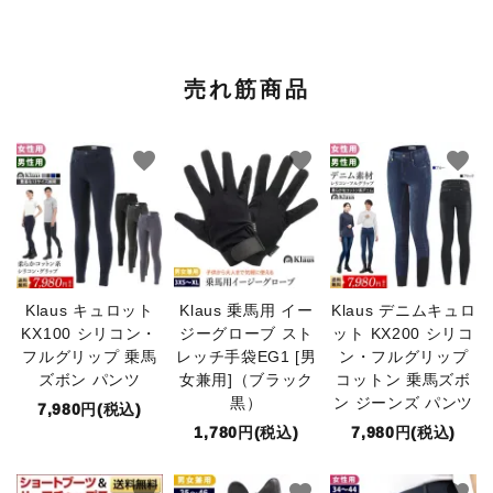
売れ筋商品
favorite
favorite
favorite
Klaus キュロット
Klaus 乗馬用 イー
Klaus デニムキュロ
KX100 シリコン・
ジーグローブ スト
ット KX200 シリコ
フルグリップ 乗馬
レッチ手袋EG1 [男
ン・フルグリップ
ズボン パンツ
女兼用]（ブラック
コットン 乗馬ズボ
黒）
ン ジーンズ パンツ
7,980円(税込)
1,780円(税込)
7,980円(税込)
favorite
favorite
favorite