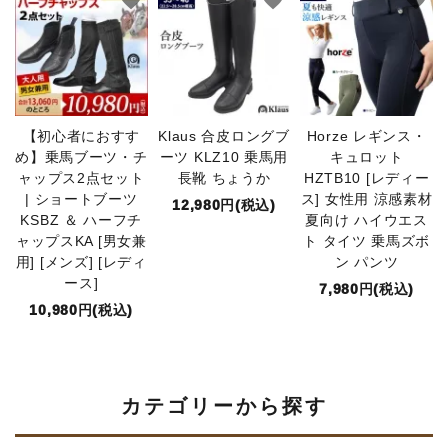
【初心者におすす
Klaus 合皮ロングブ
Horze レギンス・
め】乗馬ブーツ・チ
ーツ KLZ10 乗馬用
キュロット
ャップス2点セット
長靴 ちょうか
HZTB10 [レディー
| ショートブーツ
ス] 女性用 涼感素材
12,980円(税込)
KSBZ ＆ ハーフチ
夏向け ハイウエス
ャップスKA [男女兼
ト タイツ 乗馬ズボ
用] [メンズ] [レディ
ン パンツ
ース]
7,980円(税込)
10,980円(税込)
カテゴリーから探す