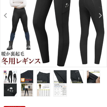
キュロット・ズボン
プロテクターベスト
ブーツ・ブーツバッグ
ハーフチャップス・靴下
拍車・拍車ベルト
手袋（グローブ）
鞭（ムチ）
乗馬ウェア・下着・雨具
競技用ウェア