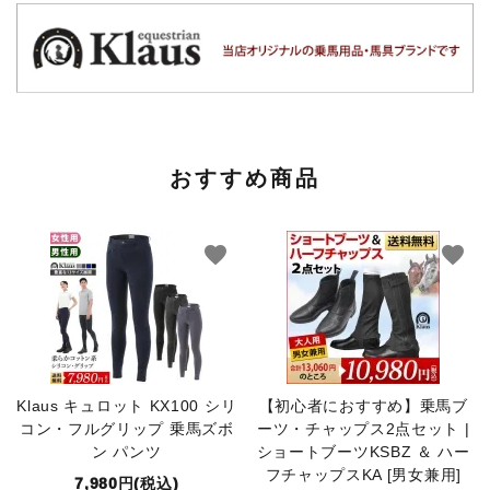
おすすめ商品
favorite
favorite
Klaus キュロット KX100 シリ
【初心者におすすめ】乗馬ブ
コン・フルグリップ 乗馬ズボ
ーツ・チャップス2点セット |
ン パンツ
ショートブーツKSBZ ＆ ハー
フチャップスKA [男女兼用]
7,980円(税込)