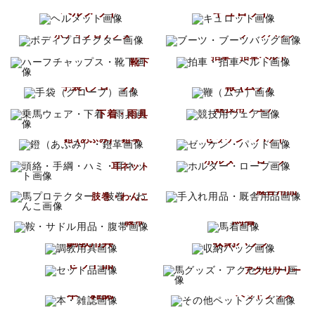
ヘルメット
キュロット
ブーツ
ボディプロテクター
ブーツバッグ
ハーフチャップス
拍車・拍車ベルト
靴下
鞭 (ムチ)
手袋 (グローブ)
乗馬ウェア
競技用ウェア
下着・雨具
ゼッケン・パッド
鐙 (あぶみ)・鐙革
頭絡・手綱・ハミ
ホルター・ロープ
耳ネット
手入れ用品
馬プロテクター
厩舎用品
肢巻・わんこ
鞍・サドル用品
馬着
腹帯
調教用具
収納バッグ
馬グッズ
セット品
アクセサリー
その他
本・雑誌
ペットグッズ