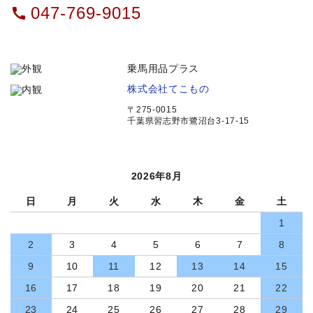
047-769-9015
call
乗馬用品プラス
株式会社てこもの
〒275-0015
千葉県習志野市鷺沼台3-17-15
2026年8月
日
月
火
水
木
金
土
1
2
3
4
5
6
7
8
9
10
11
12
13
14
15
16
17
18
19
20
21
22
23
24
25
26
27
28
29