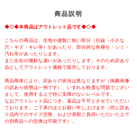
INFORMATIOM
商品説明
お買い物ガイド
◆◇◆本商品はアウトレット品です◆◇◆
よくあるご質問（FAQ）
交換・返品について
こちらの商品は、生地や縫製に粗い部分（伝線・小さな
穴・キズ・キレ等）があったり、部分的な色褪せ・シミ・
プライバシーポリシー
汚れ等があったりします。
また左右の微妙な違いがあったりします。そのため訳あり
特定商取引法について
品としてアウトレット価格で販売しております。
お問い合わせ
商品個体により、訳ありの状況は異なりますが（掲載画像
の訳あり状態は一例です）、いずれも軽度な問題でござい
ACCOUNT MENU
まして、使用する上で特に支障のないレベルです。
ようこそ ゲスト 様
なおアウトレット品につき、返品は不可とさせていただい
ております。ご了承のほどお願い申し上げます（同じ訳あ
meeting_room
person
ログイン
新規会員登録
り品内でのサイズ交換、および差額ご負担いただいた上で
の別商品への交換は可能です）。