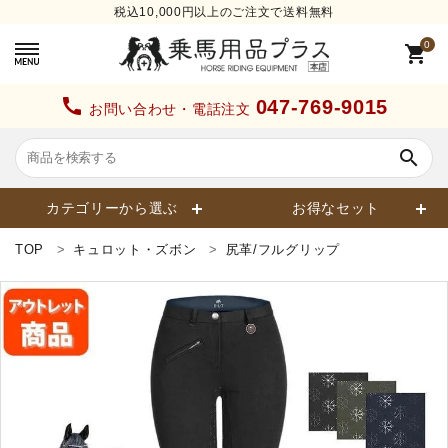
税込10,000円以上のご注文で送料無料
0
shopping_cart
call
047-769-9015
お問い合わせ・電話注文
search
カテゴリーから選ぶ
お得なセット
TOP
キュロット・ズボン
尻革/フルグリップ
search
カテゴリーから探す
ヘルメット