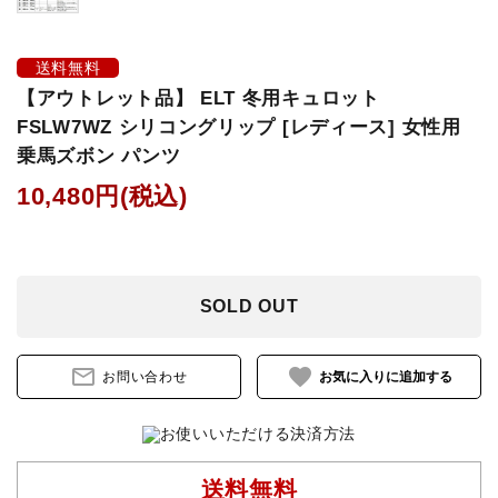
鐙(あぶみ)・鐙革
送料無料
ゼッケン・パッド
【アウトレット品】 ELT 冬用キュロット
FSLW7WZ シリコングリップ [レディース] 女性用
頭絡・手綱・ハミ・耳ネット
乗馬ズボン パンツ
10,480円(税込)
ホルター・ロープ
馬プロテクター・肢巻・わんこ
SOLD OUT
手入れ用品・厩舎用品
mail_outline
favorite
お問い合わせ
鞍・サドル用品・腹帯
馬着
送料無料
調教用具