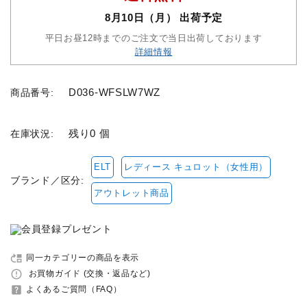
8月10日（月） 出荷予定
セット品
平日お昼12時までのご注文で当日出荷しております
詳細情報
収納バッグ
D036-WFSLW7WZ
商品番号:
馬グッズ・アクセサリー
残り0 個
在庫状況:
本・雑誌
ELT
レディース キュロット（女性用）
その他ペットグッズ
ブランド／区分:
アウトレット商品
アウトレット商品
ブランド一覧
move_up
同一カテゴリーの商品を表示
error_outline
お買物ガイド (交換・返品など)
コンテンツ記事
help_center
よくあるご質問（FAQ）