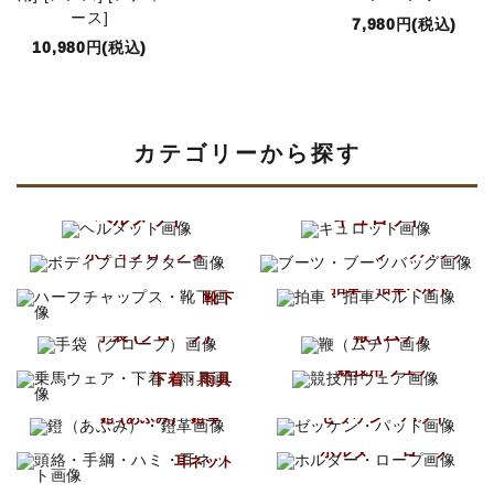
ース]
7,980円(税込)
10,980円(税込)
カテゴリーから探す
ヘルメット
キュロット
ブーツ
ボディプロテクター
ブーツバッグ
ハーフチャップス
拍車・拍車ベルト
靴下
鞭 (ムチ)
手袋 (グローブ)
乗馬ウェア
競技用ウェア
下着・雨具
ゼッケン・パッド
鐙 (あぶみ)・鐙革
頭絡・手綱・ハミ
ホルター・ロープ
耳ネット
手入れ用品
馬プロテクター