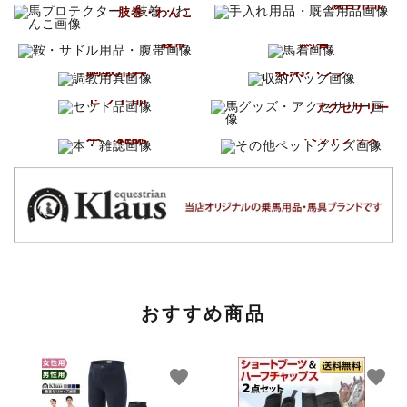
厩舎用品
肢巻・わんこ
鞍・サドル用品
馬着
腹帯
調教用具
収納バッグ
馬グッズ
セット品
アクセサリー
その他
本・雑誌
ペットグッズ
おすすめ商品
favorite
favorite