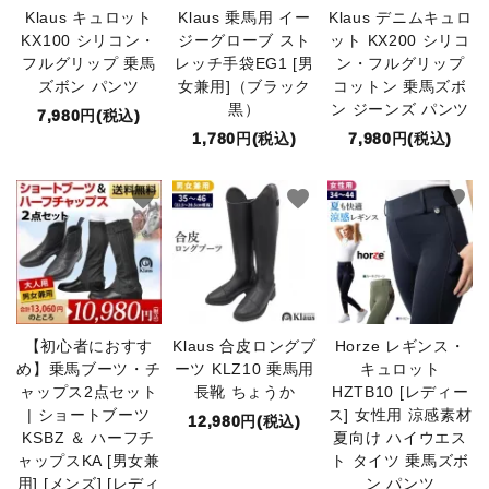
Klaus キュロット
Klaus 乗馬用 イー
Klaus デニムキュロ
KX100 シリコン・
ジーグローブ スト
ット KX200 シリコ
フルグリップ 乗馬
レッチ手袋EG1 [男
ン・フルグリップ
ズボン パンツ
女兼用]（ブラック
コットン 乗馬ズボ
黒）
ン ジーンズ パンツ
7,980円(税込)
1,780円(税込)
7,980円(税込)
favorite
favorite
favorite
【初心者におすす
Klaus 合皮ロングブ
Horze レギンス・
め】乗馬ブーツ・チ
ーツ KLZ10 乗馬用
キュロット
ャップス2点セット
長靴 ちょうか
HZTB10 [レディー
| ショートブーツ
ス] 女性用 涼感素材
12,980円(税込)
KSBZ ＆ ハーフチ
夏向け ハイウエス
ャップスKA [男女兼
ト タイツ 乗馬ズボ
用] [メンズ] [レディ
ン パンツ