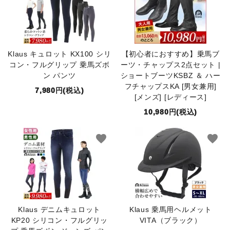
Klaus キュロット KX100 シリ
【初心者におすすめ】乗馬ブ
コン・フルグリップ 乗馬ズボ
ーツ・チャップス2点セット |
ン パンツ
ショートブーツKSBZ ＆ ハー
フチャップスKA [男女兼用]
7,980円(税込)
[メンズ] [レディース]
10,980円(税込)
favorite
favorite
Klaus デニムキュロット
Klaus 乗馬用ヘルメット
KP20 シリコン・フルグリッ
VITA（ブラック）