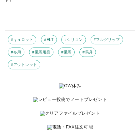
#キュロット
#ELT
#シリコン
#フルグリップ
#冬用
#乗馬用品
#乗馬
#馬具
#アウトレット