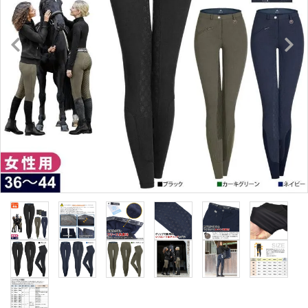
キュロット・ズボン
プロテクターベスト
ブーツ・ブーツバッグ
ハーフチャップス・靴下
拍車・拍車ベルト
手袋（グローブ）
鞭（ムチ）
乗馬ウェア・下着・雨具
競技用ウェア