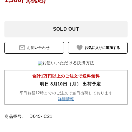
鐙(あぶみ)・鐙革
ゼッケン・パッド
SOLD OUT
頭絡・手綱・ハミ・耳ネット
mail_outline
favorite
お問い合わせ
ホルター・ロープ
馬プロテクター・肢巻・わんこ
合計1万円以上のご注文で送料無料
明日 8月10日（月） 出荷予定
手入れ用品・厩舎用品
平日お昼12時までのご注文で当日出荷しております
詳細情報
鞍・サドル用品・腹帯
馬着
D049-IC21
商品番号:
調教用具