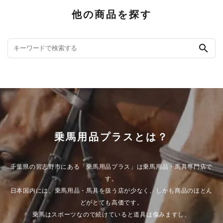
他の商品を探す
search
乗馬用品プラスとは？
千葉県の習志野市にある「乗馬用品プラス」は乗馬用品・馬具専門店で
す。
日本国内には、乗馬用品・馬具を扱う店が少なく、しかも商品のほとん
どがとても高価です。
乗馬はスポーツなので続けていると道具は傷みますし、