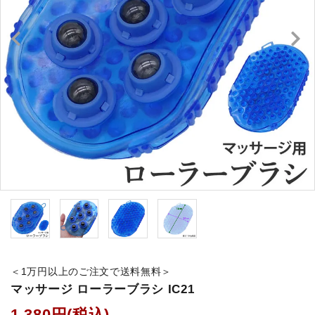
キュロット・ズボン
プロテクターベスト
ブーツ・ブーツバッグ
ハーフチャップス・靴下
拍車・拍車ベルト
手袋（グローブ）
鞭（ムチ）
乗馬ウェア・下着・雨具
＜1万円以上のご注文で送料無料＞
マッサージ ローラーブラシ IC21
競技用ウェア
1,380円(税込)