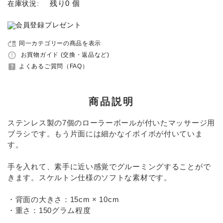
残り0 個
在庫状況:
セット品
move_up
同一カテゴリーの商品を表示
収納バッグ
error_outline
お買物ガイド (交換・返品など)
help_center
よくあるご質問（FAQ）
馬グッズ・アクセサリー
本・雑誌
商品説明
ステンレス製の7個のローラーボールが付いたマッサージ用
その他ペットグッズ
ブラシです。もう片面には細かなイボイボが付いていま
す。
アウトレット商品
手を入れて、素手に近い感覚でグルーミングすることがで
ブランド一覧
きます。スケルトン仕様のソフトな素材です。
・背面の大きさ：15cm × 10cm
コンテンツ記事
・重さ：150グラム程度