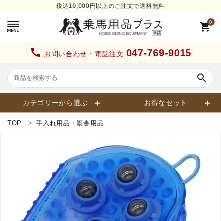
税込10,000円以上のご注文で送料無料
0
shopping_cart
call
047-769-9015
お問い合わせ・電話注文
search
カテゴリーから選ぶ
お得なセット
TOP
手入れ用品・厩舎用品
search
カテゴリーから探す
ヘルメット