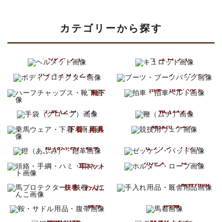
カテゴリーから探す
ヘルメット
キュロット
ブーツ
ボディプロテクター
ブーツバッグ
ハーフチャップス
拍車・拍車ベルト
靴下
鞭 (ムチ)
手袋 (グローブ)
乗馬ウェア
競技用ウェア
下着・雨具
ゼッケン・パッド
鐙 (あぶみ)・鐙革
頭絡・手綱・ハミ
ホルター・ロープ
耳ネット
手入れ用品
馬プロテクター
厩舎用品
肢巻・わんこ
鞍・サドル用品
馬着
腹帯
調教用具
収納バッグ