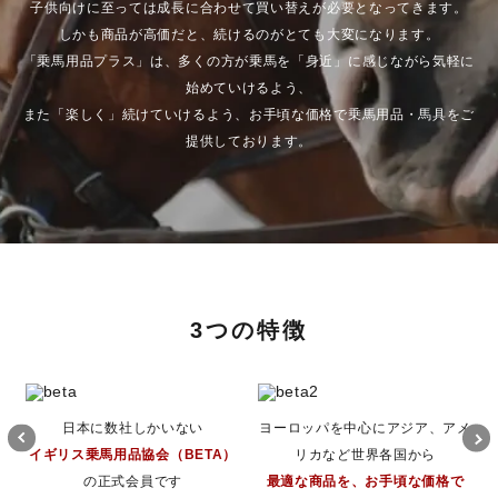
子供向けに至っては成長に合わせて買い替えが必要となってきます。
しかも商品が高価だと、続けるのがとても大変になります。
「乗馬用品プラス」は、多くの方が乗馬を「身近」に感じながら気軽に
始めていけるよう、
また「楽しく」続けていけるよう、お手頃な価格で乗馬用品・馬具をご
提供しております。
3つの特徴
日本に数社しかいない
ヨーロッパを中心にアジア、アメ
イギリス乗馬用品協会（BETA）
リカなど世界各国から
の正式会員です
最適な商品を、お手頃な価格で