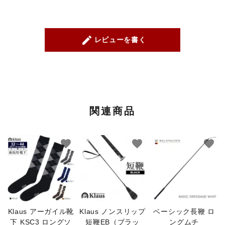
create
レビューを書く
関連商品
favorite
favorite
favorite
Klaus アーガイル靴
Klaus ノンスリップ
ベーシック長鞭 ロ
下 KSC3 ロングソ
短鞭EB（ブラッ
ングムチ