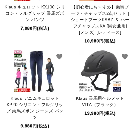
Klaus キュロット KX100 シリ
【初心者におすすめ】乗馬ブ
コン・フルグリップ 乗馬ズボ
ーツ・チャップス2点セット |
ン パンツ
ショートブーツKSBZ ＆ ハー
フチャップスKA [男女兼用]
7,980円(税込)
[メンズ] [レディース]
10,980円(税込)
favorite
favorite
Klaus デニムキュロット
Klaus 乗馬用ヘルメット
KP20 シリコン・フルグリッ
VITA（ブラック）
プ 乗馬ズボン ジーンズ パン
13,980円(税込)
ツ
9,980円(税込)