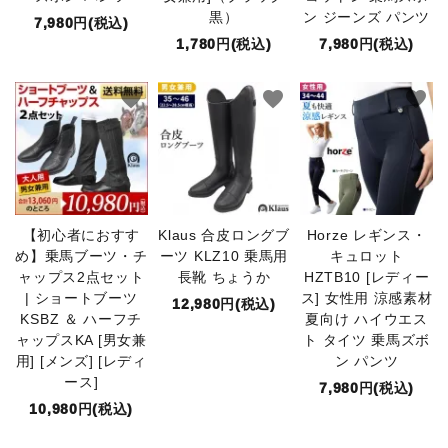
黒）
ン ジーンズ パンツ
7,980円(税込)
1,780円(税込)
7,980円(税込)
favorite
favorite
favorite
【初心者におすす
Klaus 合皮ロングブ
Horze レギンス・
め】乗馬ブーツ・チ
ーツ KLZ10 乗馬用
キュロット
ャップス2点セット
長靴 ちょうか
HZTB10 [レディー
| ショートブーツ
ス] 女性用 涼感素材
12,980円(税込)
KSBZ ＆ ハーフチ
夏向け ハイウエス
ャップスKA [男女兼
ト タイツ 乗馬ズボ
用] [メンズ] [レディ
ン パンツ
ース]
7,980円(税込)
10,980円(税込)