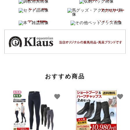
馬グッズ
セット品
アクセサリー
その他
本・雑誌
ペットグッズ
おすすめ商品
favorite
favorite