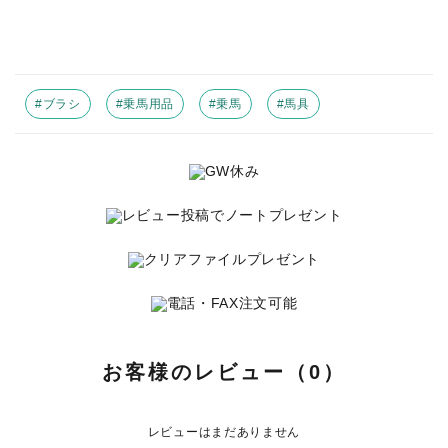
INFORMATIOM
お買い物ガイド
よくあるご質問（FAQ）
#ブラシ
#乗馬用品
#乗馬
#馬具
交換・返品について
プライバシーポリシー
特定商取引法について
お問い合わせ
ACCOUNT MENU
ようこそ ゲスト 様
meeting_room
person
お客様のレビュー（0）
ログイン
新規会員登録
レビューはまだありません