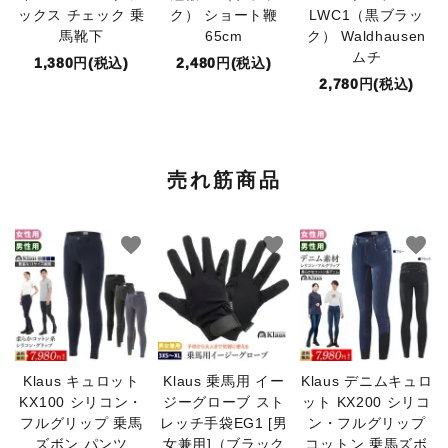
ックス チェック 乗
ク） ショート鞭
LWC1（黒ブラッ
馬靴下
65cm
ク） Waldhausen
ムチ
1,380円(税込)
2,480円(税込)
2,780円(税込)
売れ筋商品
favorite
favorite
favorite
Klaus キュロット
Klaus 乗馬用 イー
Klaus デニムキュロ
KX100 シリコン・
ジーグローブ スト
ット KX200 シリコ
フルグリップ 乗馬
レッチ手袋EG1 [男
ン・フルグリップ
ズボン パンツ
女兼用]（ブラック
コットン 乗馬ズボ