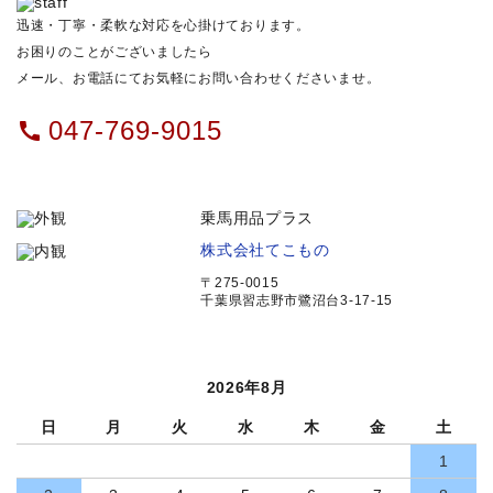
迅速・丁寧・柔軟な対応を心掛けております。
お困りのことがございましたら
メール、お電話にてお気軽にお問い合わせくださいませ。
047-769-9015
call
乗馬用品プラス
株式会社てこもの
〒275-0015
千葉県習志野市鷺沼台3-17-15
2026年8月
日
月
火
水
木
金
土
1