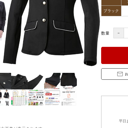
ブランド一覧
コンテンツ記事
ブラック
－
数量
mail_outline
平日