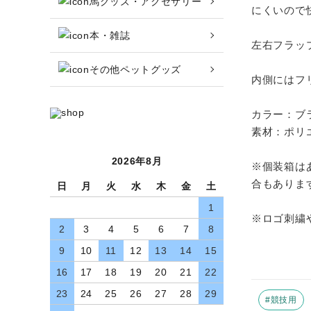
馬グッズ・アクセサリー
収納バッグ
にくいので
本・雑誌
馬グッズ・アクセサリー
左右フラッ
その他ペットグッズ
本・雑誌
内側にはフ
その他ペットグッズ
カラー：ブ
素材：ポリ
アウトレット商品
2026年8月
※個装箱は
ブランド一覧
合もありま
日
月
火
水
木
金
土
1
※ロゴ刺繍
コンテンツ記事
2
3
4
5
6
7
8
9
10
11
12
13
14
15
INFORMATIOM
16
17
18
19
20
21
22
お買い物ガイド
23
24
25
26
27
28
29
#競技用