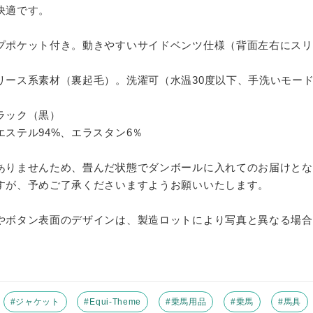
快適です。
プポケット付き。動きやすいサイドベンツ仕様（背面左右にスリ
リース系素材（裏起毛）。洗濯可（水温30度以下、手洗いモー
ラック（黒）
エステル94%、エラスタン6％
ありませんため、畳んだ状態でダンボールに入れてのお届けとな
すが、予めご了承くださいますようお願いいたします。
やボタン表面のデザインは、製造ロットにより写真と異なる場合
#ジャケット
#Equi-Theme
#乗馬用品
#乗馬
#馬具