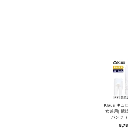
Klaus キ
女兼用] 競
パンツ（
8,7