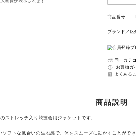
拡大画像が表示されます
商品番号:
ブランド／区
同一カテ
move_up
お買物ガイ
error_outline
よくあるご
help_center
商品説明
hemeのストレッチ入り競技会用ジャケットです。
いソフトな風合いの生地感で、体をスムーズに動かすことができ