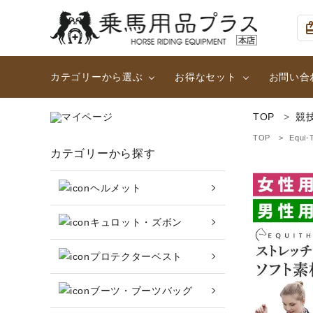
card_g
カテゴリーから選ぶ
お得なセット
お問い合
TOP
競
ヘルメット
大人用２点セット (足まわ
TOP
Equi-
search
カテゴリーから探す
ハーフチャップス・靴下
女性用ハイグレード2点セ
ヘルメット
乗馬ウェア・下着・雨具
カテゴリーから探す
キュロット・ズボン
頭絡・手綱・ハミ・耳ネット
ヘルメット
プロテクターベスト
キュロット・ズボン
鞍・サドル用品・腹帯
ブーツ・ブーツバッグ
プロテクターベスト
収納バッグ