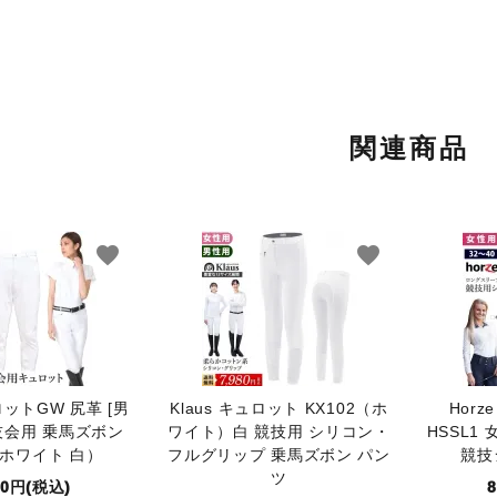
関連商品
favorite
favorite
ュロットGW 尻革 [男
Klaus キュロット KX102（ホ
Hor
技会用 乗馬ズボン
ワイト）白 競技用 シリコン・
HSSL1
ホワイト 白）
フルグリップ 乗馬ズボン パン
競技
ツ
80円(税込)