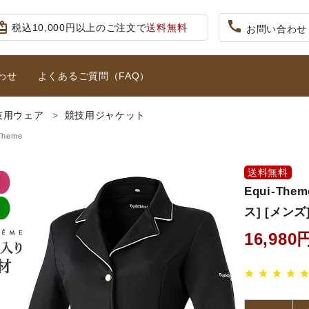
call
iftcard
税込10,000円以上のご注文で
送料無料
お問い合わせ
わせ
よくあるご質問（FAQ）
技用ウェア
競技用ジャケット
キュロット・ズボン
プロテクターベスト
り)
大人用スタート5点セット
ジュニア用
Theme
り）
拍車・拍車ベルト
手袋（グローブ）
送料無料
ット
女性用ハイグレード5点セット
Equi-Th
競技用ウェア
鐙(あぶみ)・鐙革
ス] [メン
ホルター・ロープ
馬プロテクター・肢巻
16,980
こ
馬着
調教用具
star
star
star
star
sta
馬グッズ・アクセサリー
本・雑誌