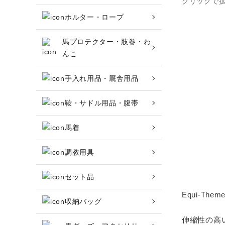
クリックで
ホルター・ロープ
頭絡・手綱・ハミ・耳ネット
馬プロテクター・肢巻・わ
ホルター・ロープ
んこ
馬プロテクター・肢巻・わんこ
手入れ用品・厩舎用品
手入れ用品・厩舎用品
鞍・サドル用品・腹帯
鞍・サドル用品・腹帯
馬着
調教用具
馬着
セット品
調教用具
Equi-T
収納バッグ
セット品
伸縮性の高