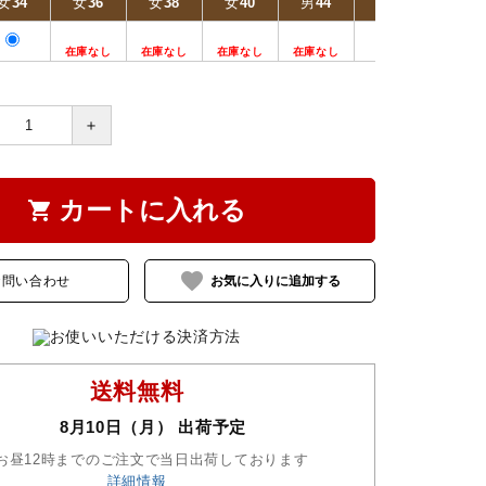
女34
女36
女38
女40
男44
男46
男48
＋
カートに入れる
shopping_cart
favorite
お問い合わせ
送料無料
8月10日（月） 出荷予定
お昼12時までのご注文で当日出荷しております
詳細情報