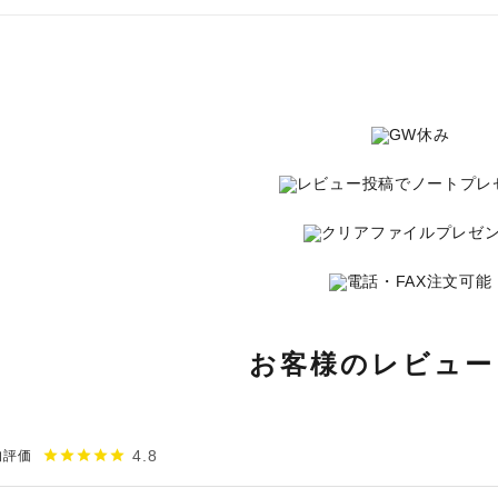
お客様のレビュー
4.8
star
star
star
star
star
均評価