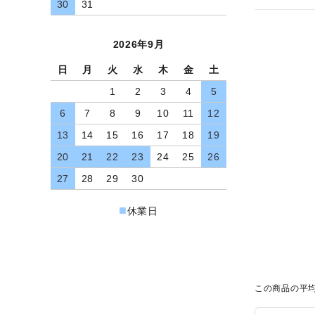
30
31
よくあるご質問（FAQ）
交換・返品について
2026年9月
プライバシーポリシー
日
月
火
水
木
金
土
特定商取引法について
1
2
3
4
5
お問い合わせ
6
7
8
9
10
11
12
13
14
15
16
17
18
19
ACCOUNT MENU
20
21
22
23
24
25
26
ようこそ ゲスト 様
27
28
29
30
meeting_room
person
ログイン
新規会員登録
■
休業日
この商品の平