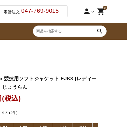
0
person
shopping_cart
047-769-9015
・電話注文
search
ブーツ・ブーツバッグ
2点セット（足まわ
ジュニア用スタート5点セット
鞭（ムチ）
eme 競技用ソフトジャケット EJK3 [レディー
ゼッケン・パッド
ズ] じょうらん
・わん
手入れ用品・厩舎用品
円(税込)
セット品
4.8
r
(4件)
その他ペットグッズ