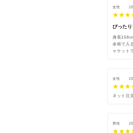
女性
20
ぴったり
身長158
余裕で入
ャケット
女性
20
ネット注
男性
20