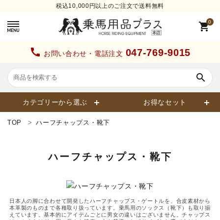
税込10,000円以上のご注文で送料無料
0
shopping_cart
call
047-769-9015
お問い合わせ・電話注文
search
カテゴリーから選ぶ
お得なセット
TOP
ハーフチャップス・靴下
search
ハーフチャップス・靴下
カテゴリーから探す
日本人の脚に合わせて開発したハーフチャップス・ゲートルを、合皮素材から
ヘルメット
本革製のものまで各種取り扱っています。乗馬用のソックス（靴下）も取り揃
えています。基本的にアイテムごとに男女の違いはございません。チャップス