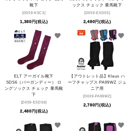
靴下
ックス チェック 乗馬靴下
[D059-KSC3]
[D059-ESDS5]
セット品
1,380円(税込)
2,480円(税込)
収納バッグ
favorite
favorite
馬グッズ・アクセサリー
本・雑誌
その他ペットグッズ
ELT アーガイル靴下
【アウトレット品】Klaus ハ
SDS6（バーガンディー） ロ
ーフチャップス PA99WZ ジュ
アウトレット商品
ングソックス チェック 乗馬靴
ニア用
下
[D039-PA99WZ]
[D059-ESDS6]
ブランド一覧
2,780円(税込)
2,480円(税込)
コンテンツ記事
favorite
favorite