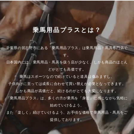
乗馬用品プラスとは？
千葉県の習志野市にある「乗馬用品プラス」は乗馬用品・馬具専門店で
す。
日本国内には、乗馬用品・馬具を扱う店が少なく、しかも商品のほとん
どがとても高価です。
乗馬はスポーツなので続けていると道具は傷みますし、
子供向けに至っては成長に合わせて買い替えが必要となってきます。
しかも商品が高価だと、続けるのがとても大変になります。
「乗馬用品プラス」は、多くの方が乗馬を「身近」に感じながら気軽に
始めていけるよう、
また「楽しく」続けていけるよう、お手頃な価格で乗馬用品・馬具をご
提供しております。