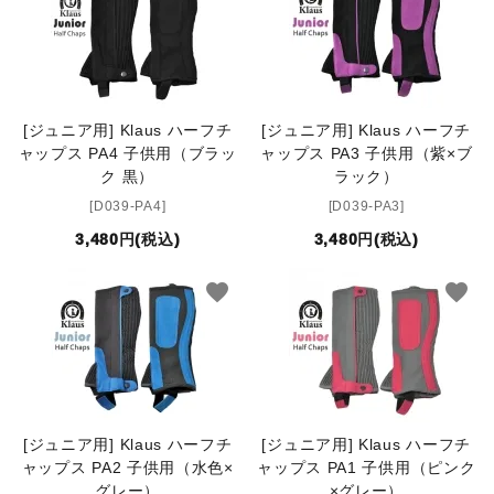
INFORMATIOM
お買い物ガイド
よくあるご質問（FAQ）
[ジュニア用] Klaus ハーフチ
[ジュニア用] Klaus ハーフチ
交換・返品について
ャップス PA4 子供用（ブラッ
ャップス PA3 子供用（紫×ブ
ク 黒）
ラック）
プライバシーポリシー
[D039-PA4]
[D039-PA3]
特定商取引法について
3,480円(税込)
3,480円(税込)
お問い合わせ
favorite
favorite
ACCOUNT MENU
ようこそ ゲスト 様
meeting_room
person
ログイン
新規会員登録
[ジュニア用] Klaus ハーフチ
[ジュニア用] Klaus ハーフチ
ャップス PA2 子供用（水色×
ャップス PA1 子供用（ピンク
グレー）
×グレー）