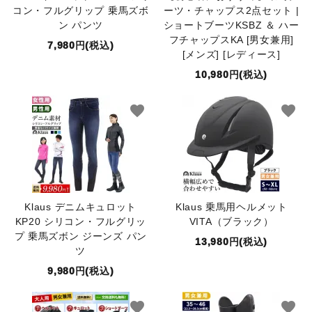
コン・フルグリップ 乗馬ズボ
ーツ・チャップス2点セット |
ン パンツ
ショートブーツKSBZ ＆ ハー
フチャップスKA [男女兼用]
7,980円(税込)
[メンズ] [レディース]
10,980円(税込)
favorite
favorite
Klaus デニムキュロット
Klaus 乗馬用ヘルメット
KP20 シリコン・フルグリッ
VITA（ブラック）
プ 乗馬ズボン ジーンズ パン
13,980円(税込)
ツ
9,980円(税込)
favorite
favorite