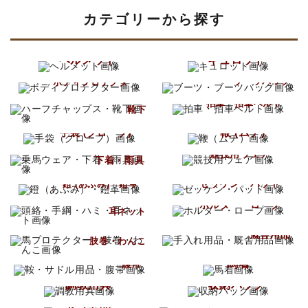
カテゴリーから探す
キーワード
ヘルメット
キュロット
ブーツ
ボディプロテクター
ブーツバッグ
ハーフチャップス
カテゴリー
拍車・拍車ベルト
靴下
鞭 (ムチ)
手袋 (グローブ)
乗馬ウェア
競技用ウェア
下着・雨具
ゼッケン・パッド
鐙 (あぶみ)・鐙革
検索する
頭絡・手綱・ハミ
ホルター・ロープ
耳ネット
手入れ用品
馬プロテクター
厩舎用品
肢巻・わんこ
鞍・サドル用品
馬着
腹帯
調教用具
収納バッグ
馬グッズ
セット品