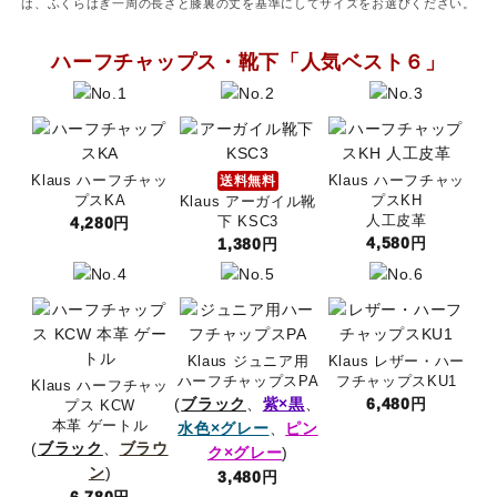
は、ふくらはぎ一周の長さと膝裏の丈を基準にしてサイズをお選びください。
キュロット・ズボン
ハーフチャップス・靴下「人気ベスト６」
プロテクターベスト
ブーツ・ブーツバッグ
Klaus ハーフチャッ
送料無料
Klaus ハーフチャッ
ハーフチャップス・靴下
プスKA
プスKH
Klaus アーガイル靴
人工皮革
4,280円
下 KSC3
4,580円
1,380円
拍車・拍車ベルト
手袋（グローブ）
Klaus ジュニア用
Klaus レザー・ハー
鞭（ムチ）
ハーフチャップスPA
フチャップスKU1
Klaus ハーフチャッ
(
ブラック
、
紫×黒
、
6,480円
プス KCW
乗馬ウェア・下着・雨具
本革 ゲートル
水色×グレー
、
ピン
(
ブラック
、
ブラウ
ク×グレー
)
ン
)
3,480円
競技用ウェア