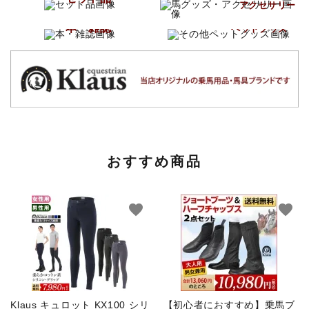
アクセサリー
その他
本・雑誌
ペットグッズ
おすすめ商品
favorite
favorite
Klaus キュロット KX100 シリ
【初心者におすすめ】乗馬ブ