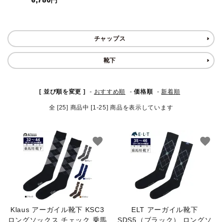
6,780円
鐙(あぶみ)・鐙革
チャップス
ゼッケン・パッド
靴下
頭絡・手綱・ハミ・耳ネット
[ 並び順を変更 ]
-
おすすめ順
-
価格順
-
新着順
ホルター・ロープ
全 [25] 商品中 [1-25] 商品を表示しています
馬プロテクター・肢巻・わんこ
favorite
favorite
手入れ用品・厩舎用品
鞍・サドル用品・腹帯
馬着
Klaus アーガイル靴下 KSC3
ELT アーガイル靴下
調教用具
ロングソックス チェック 乗馬
SDS5（ブラック） ロングソ