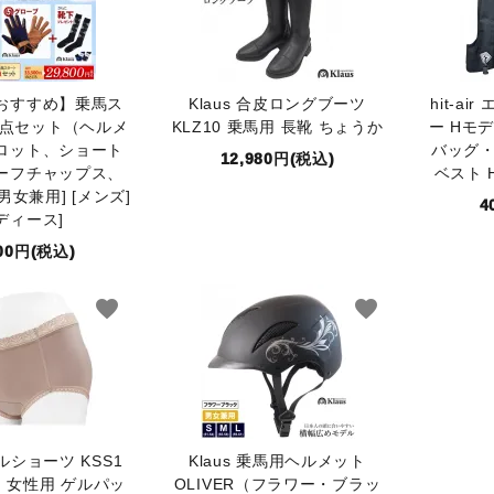
おすすめ】乗馬ス
Klaus 合皮ロングブーツ
hit-a
5点セット（ヘルメ
KLZ10 乗馬用 長靴 ちょうか
ー Hモデ
ロット、ショート
バッグ
12,980円(税込)
ーフチャップス、
ベスト 
男女兼用] [メンズ]
4
ディース]
800円(税込)
favorite
favorite
ショーツ KSS1
Klaus 乗馬用ヘルメット
] 女性用 ゲルパッ
OLIVER（フラワー・ブラッ