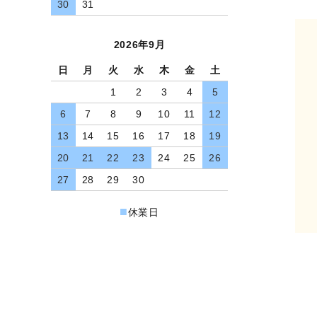
30
31
よくあるご質問（FAQ）
交換・返品について
2026年9月
プライバシーポリシー
日
月
火
水
木
金
土
特定商取引法について
1
2
3
4
5
お問い合わせ
6
7
8
9
10
11
12
13
14
15
16
17
18
19
ACCOUNT MENU
20
21
22
23
24
25
26
ようこそ ゲスト 様
27
28
29
30
meeting_room
person
ログイン
新規会員登録
■
休業日