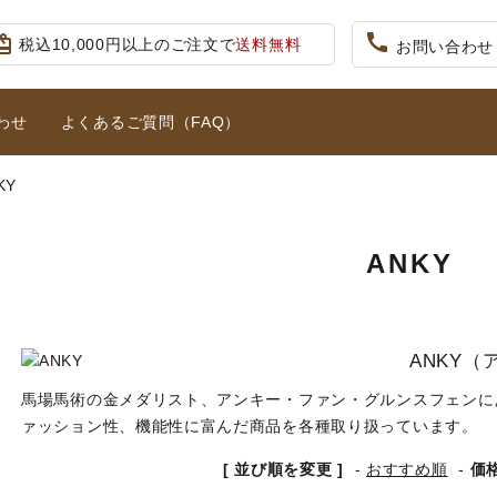
call
iftcard
税込10,000円以上のご注文で
送料無料
お問い合わせ
わせ
よくあるご質問（FAQ）
KY
キュロット・ズボン
プロテクターベスト
り)
大人用スタート5点セット
ジュニア用
り）
ANKY
拍車・拍車ベルト
手袋（グローブ）
ット
女性用ハイグレード5点セット
競技用ウェア
鐙(あぶみ)・鐙革
ホルター・ロープ
馬プロテクター・肢巻
ANKY（
こ
馬場馬術の金メダリスト、アンキー・ファン・グルンスフェンに
ァッション性、機能性に富んだ商品を各種取り扱っています。
馬着
調教用具
[ 並び順を変更 ]
-
おすすめ順
-
価
馬グッズ・アクセサリー
本・雑誌