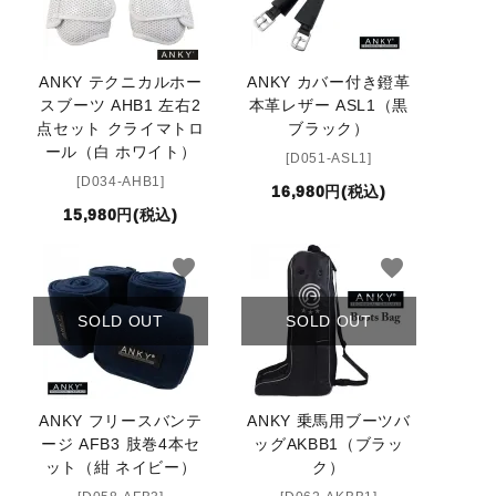
ANKY テクニカルホー
ANKY カバー付き鐙革
スブーツ AHB1 左右2
本革レザー ASL1（黒
点セット クライマトロ
ブラック）
ール（白 ホワイト）
[D051-ASL1]
[D034-AHB1]
16,980円(税込)
15,980円(税込)
favorite
favorite
SOLD OUT
SOLD OUT
ANKY フリースバンテ
ANKY 乗馬用ブーツバ
ージ AFB3 肢巻4本セ
ッグAKBB1（ブラッ
ット（紺 ネイビー）
ク）