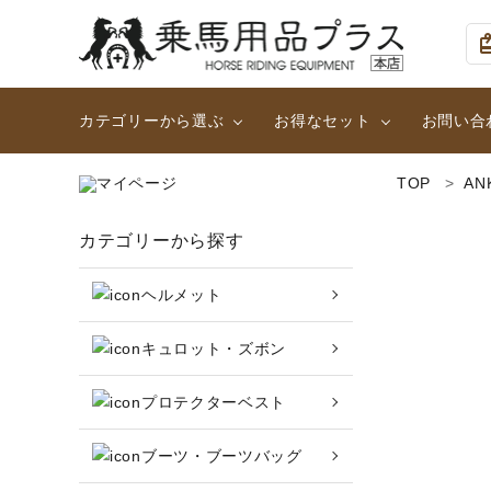
card_g
カテゴリーから選ぶ
お得なセット
お問い合
TOP
AN
ヘルメット
大人用２点セット (足まわ
search
カテゴリーから探す
ハーフチャップス・靴下
女性用ハイグレード2点セ
ヘルメット
乗馬ウェア・下着・雨具
カテゴリーから探す
キュロット・ズボン
頭絡・手綱・ハミ・耳ネット
ヘルメット
プロテクターベスト
キュロット・ズボン
鞍・サドル用品・腹帯
ブーツ・ブーツバッグ
プロテクターベスト
収納バッグ