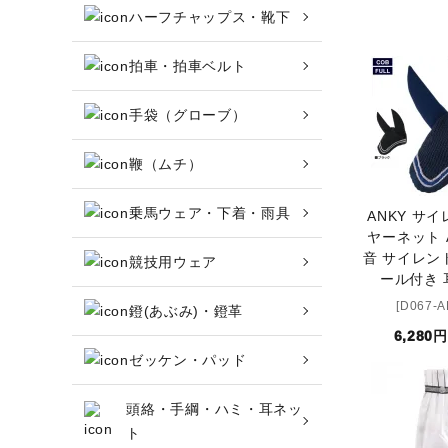
ハーフチャップス・靴下
アウトレット商品
ブーツ・ブーツバッグ
拍車・拍車ベルト
ハーフチャップス・靴下
手袋（グローブ）
拍車・拍車ベルト
鞭（ムチ）
手袋（グローブ）
乗馬ウェア・下着・雨具
ANKY サ
ヤーネット A
鞭（ムチ）
音 サイレン
競技用ウェア
ール付き 
乗馬ウェア・下着・雨具
[D067-
鐙(あぶみ)・鐙革
6,280
競技用ウェア
ゼッケン・パッド
鐙(あぶみ)・鐙革
頭絡・手綱・ハミ・耳ネッ
ト
ゼッケン・パッド