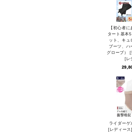
【初心者に
タート基本
ット、キュ
ブーツ、ハ
グローブ） [
[レ
29,
ライダーゲル
[レディース