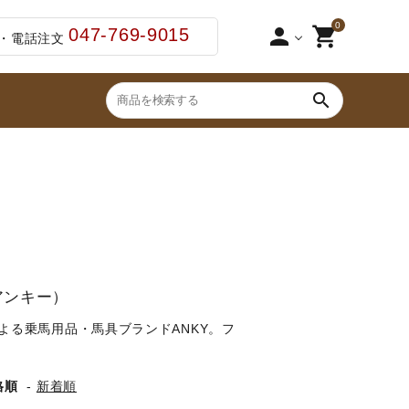
0
person
shopping_cart
047-769-9015
・電話注文
search
ブーツ・ブーツバッグ
2点セット（足まわ
ジュニア用スタート5点セット
鞭（ムチ）
ゼッケン・パッド
・わん
アンキー）
手入れ用品・厩舎用品
よる乗馬用品・馬具ブランドANKY。フ
セット品
格順
-
新着順
その他ペットグッズ