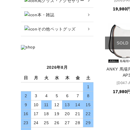
馬グッズ・アクセサリー
[D063-A
収納バッグ
19,980
本・雑誌
馬グッズ・アクセサリー
その他ペットグッズ
本・雑誌
SOLD
その他ペットグッズ
アウトレット商品
2026年8月
ANKY 馬
AP
ブランド一覧
日
月
火
水
木
金
土
[D047-
1
コンテンツ記事
17,980
2
3
4
5
6
7
8
9
10
11
12
13
14
15
INFORMATIOM
16
17
18
19
20
21
22
お買い物ガイド
23
24
25
26
27
28
29