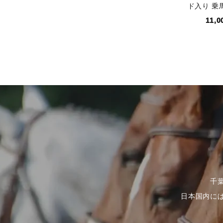
ド入り 乗
11,
千
日本国内に