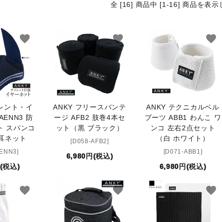
全 [16] 商品中 [1-16] 商品を
ブランド一覧
コンテンツ記事
favorite
favorite
favorite
イレント・イ
ANKY フリースバンテ
ANKY テクニカルベル
ENN3 防
ージ AFB2 肢巻4本セ
ブーツ ABB1 わんこ ワ
ト スパンコ
ット（黒 ブラック）
ンコ 左右2点セット
耳ネット
（白 ホワイト）
[D058-AFB2]
AENN3]
[D071-ABB1]
6,980円(税込)
円(税込)
6,980円(税込)
favorite
favorite
favorite