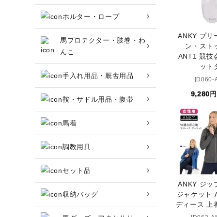
ホルター・ロープ
頭絡・手綱・ハミ・耳ネット
ANKY プ
馬プロテクター・肢巻・わ
ン・スト
ホルター・ロープ
んこ
ANT1 競
ット
馬プロテクター・肢巻・わんこ
手入れ用品・厩舎用品
[D060-
9,280
手入れ用品・厩舎用品
鞍・サドル用品・腹帯
鞍・サドル用品・腹帯
馬着
調教用具
馬着
セット品
調教用具
ANKY ジ
収納バッグ
ジャケット A
セット品
ディース 上