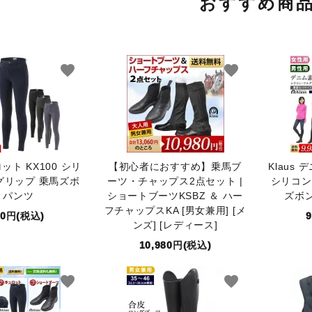
おすすめ商
ワード
favorite
favorite
ゴリー
ロット KX100 シリ
【初心者におすすめ】乗馬ブ
Klaus
検索する
グリップ 乗馬ズボ
ーツ・チャップス2点セット |
シリコン
 パンツ
ショートブーツKSBZ ＆ ハー
ズボン
フチャップスKA [男女兼用] [メ
80円(税込)
ンズ] [レディース]
10,980円(税込)
favorite
favorite