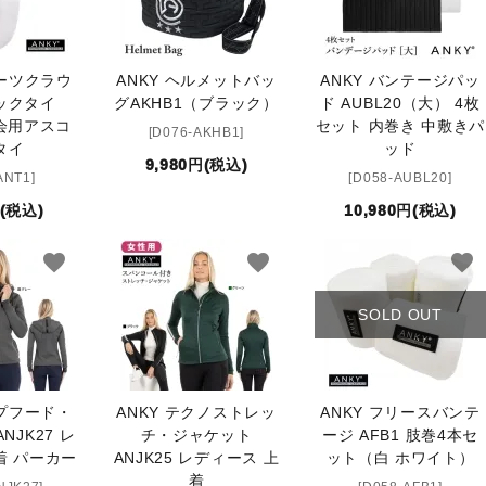
リーツクラウ
ANKY ヘルメットバッ
ANKY バンテージパッ
ックタイ
グAKHB1（ブラック）
ド AUBL20（大） 4枚
技会用アスコ
セット 内巻き 中敷きパ
[D076-AKHB1]
タイ
ッド
9,980円(税込)
ANT1]
[D058-AUBL20]
円(税込)
10,980円(税込)
favorite
favorite
favorite
SOLD OUT
ップフード・
ANKY テクノストレッ
ANKY フリースバンテ
NJK27 レ
チ・ジャケット
ージ AFB1 肢巻4本セ
着 パーカー
ANJK25 レディース 上
ット（白 ホワイト）
着