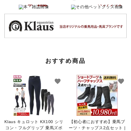
その他
本・雑誌
ペットグッズ
おすすめ商品
favorite
favorite
Klaus キュロット KX100 シリ
【初心者におすすめ】乗馬ブ
コン・フルグリップ 乗馬ズボ
ーツ・チャップス2点セット |