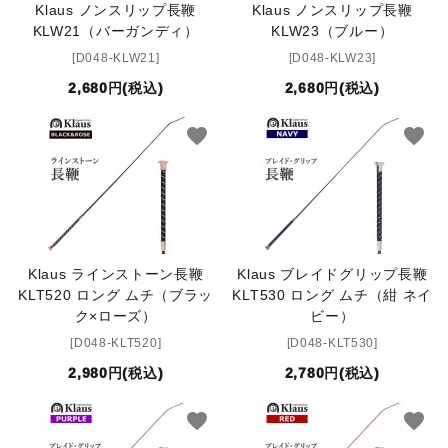
Klaus ノンスリップ長鞭
Klaus ノンスリップ長鞭
KLW21（バーガンディ）
KLW23（ブルー）
鐙(あぶみ)・鐙革
[D048-KLW21]
[D048-KLW23]
ゼッケン・パッド
2,680円(税込)
2,680円(税込)
favorite
favorite
頭絡・手綱・ハミ・耳ネット
ホルター・ロープ
馬プロテクター・肢巻・わんこ
Klaus ラインストーン長鞭
Klaus ブレイドグリップ長鞭
手入れ用品・厩舎用品
KLT520 ロング ムチ（ブラッ
KLT530 ロング ムチ（紺 ネイ
ク×ローズ）
ビー）
鞍・サドル用品・腹帯
[D048-KLT520]
[D048-KLT530]
2,980円(税込)
2,780円(税込)
馬着
favorite
favorite
調教用具