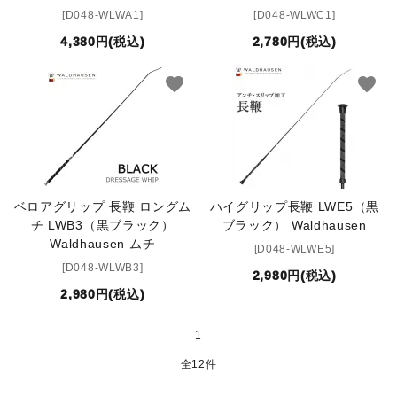
INFORMATIOM
[D048-WLWA1]
[D048-WLWC1]
4,380円(税込)
2,780円(税込)
お買い物ガイド
favorite
favorite
よくあるご質問（FAQ）
交換・返品について
プライバシーポリシー
特定商取引法について
ベロアグリップ 長鞭 ロングム
ハイグリップ長鞭 LWE5（黒
お問い合わせ
チ LWB3（黒ブラック）
ブラック） Waldhausen
Waldhausen ムチ
[D048-WLWE5]
ACCOUNT MENU
[D048-WLWB3]
2,980円(税込)
ようこそ ゲスト 様
2,980円(税込)
meeting_room
person
ログイン
新規会員登録
1
全12件