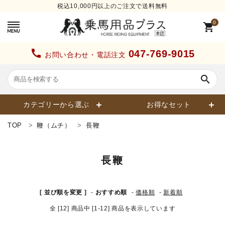
税込10,000円以上のご注文で送料無料
0
shopping_cart
call
047-769-9015
お問い合わせ・電話注文
search
カテゴリーから選ぶ
お得なセット
TOP
鞭（ムチ）
長鞭
search
長鞭
カテゴリーから探す
[ 並び順を変更 ]
-
おすすめ順
-
価格順
-
新着順
全 [12] 商品中 [1-12] 商品を表示しています
ヘルメット