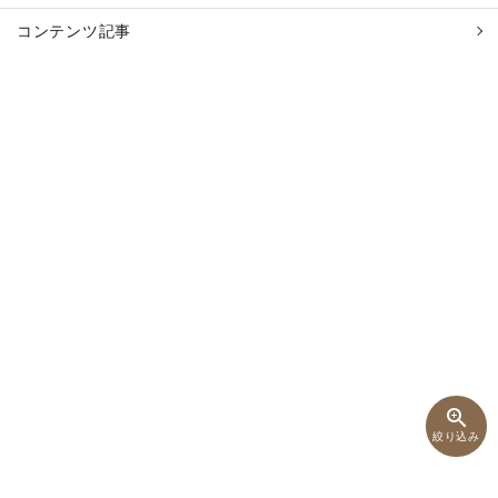
コンテンツ記事
zoom_in
絞り込み