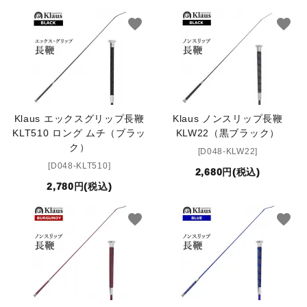
キュロット・ズボン
favorite
favorite
プロテクターベスト
ブーツ・ブーツバッグ
Klaus エックスグリップ長鞭
Klaus ノンスリップ長鞭
ハーフチャップス・靴下
KLT510 ロング ムチ（ブラッ
KLW22（黒ブラック）
ク）
[D048-KLW22]
拍車・拍車ベルト
[D048-KLT510]
2,680円(税込)
2,780円(税込)
手袋（グローブ）
favorite
favorite
鞭（ムチ）
乗馬ウェア・下着・雨具
競技用ウェア