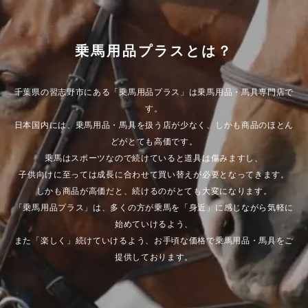
乗馬用品プラスとは？
千葉県の習志野市にある「乗馬用品プラス」は乗馬用品・馬具専門店で
す。
日本国内には、乗馬用品・馬具を扱う店が少なく、しかも商品のほとん
どがとても高価です。
乗馬はスポーツなので続けていると道具は傷みますし、
子供向けに至っては成長に合わせて買い替えが必要となってきます。
しかも商品が高価だと、続けるのがとても大変になります。
「乗馬用品プラス」は、多くの方が乗馬を「身近」に感じながら気軽に
始めていけるよう、
また「楽しく」続けていけるよう、お手頃な価格で乗馬用品・馬具をご
提供しております。