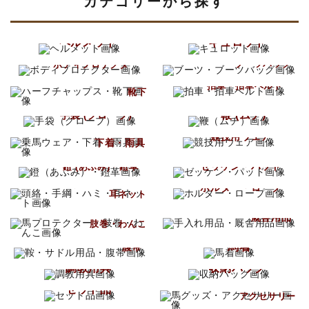
カテゴリーから探す
キーワード
ヘルメット
キュロット
ブーツ
ボディプロテクター
ブーツバッグ
ハーフチャップス
カテゴリー
拍車・拍車ベルト
靴下
鞭 (ムチ)
手袋 (グローブ)
乗馬ウェア
競技用ウェア
下着・雨具
ゼッケン・パッド
鐙 (あぶみ)・鐙革
検索する
頭絡・手綱・ハミ
ホルター・ロープ
耳ネット
手入れ用品
馬プロテクター
厩舎用品
肢巻・わんこ
鞍・サドル用品
馬着
腹帯
調教用具
収納バッグ
馬グッズ
セット品
アクセサリー