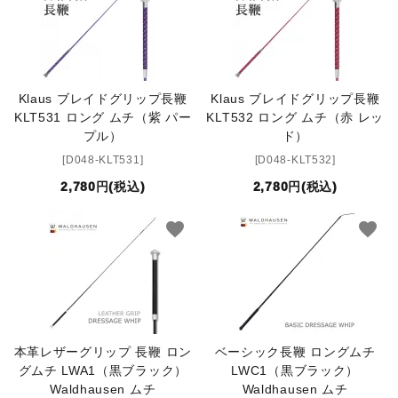
セット品
収納バッグ
Klaus ブレイドグリップ長鞭
Klaus ブレイドグリップ長鞭
KLT531 ロング ムチ（紫 パー
KLT532 ロング ムチ（赤 レッ
馬グッズ・アクセサリー
プル）
ド）
[D048-KLT531]
[D048-KLT532]
本・雑誌
2,780円(税込)
2,780円(税込)
その他ペットグッズ
favorite
favorite
アウトレット商品
ブランド一覧
本革レザーグリップ 長鞭 ロン
ベーシック長鞭 ロングムチ
コンテンツ記事
グムチ LWA1（黒ブラック）
LWC1（黒ブラック）
Waldhausen ムチ
Waldhausen ムチ